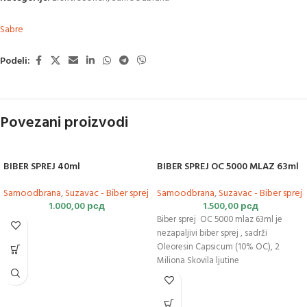
Sabre
Podeli:
Povezani proizvodi
BIBER SPREJ 40ml
BIBER SPREJ OC 5000 MLAZ 63ml
Samoodbrana
,
Suzavac - Biber sprej
Samoodbrana
,
Suzavac - Biber sprej
1.000,00
рсд
1.500,00
рсд
Biber sprej OC 5000 mlaz 63ml je
nezapaljivi biber sprej , sadrži
Oleoresin Capsicum (10% OC), 2
Miliona Skovila ljutine