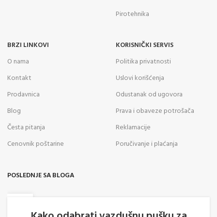
Pirotehnika
BRZI LINKOVI
KORISNIČKI SERVIS
O nama
Politika privatnosti
Kontakt
Uslovi korišćenja
Prodavnica
Odustanak od ugovora
Blog
Prava i obaveze potrošača
Česta pitanja
Reklamacije
Cenovnik poštarine
Poručivanje i plaćanja
POSLEDNJE SA BLOGA
05
AVG
Kako odabrati vazdušnu pušku za