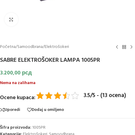
Klikni za uvećanje slike
Početna
/
Samoodbrana
/
Elektrošokeri
SABRE ELEKTROŠOKER LAMPA 1005PR
3.200,00
рсд
Nema na zalihama
3.5/5 - (13 ocena)
Ocene kupaca:
Uporedi
Dodaj u omiljeno
Šifra proizvoda:
1005PR
Kategorije:
Elektrošokeri
,
Samoodbrana