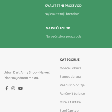
KVALITETNI PROIZVODI
Najkvalitetniji brendovi
NAJVEĆI IZBOR
Najveći izbor proizvoda
KATEGORIJE
Odeća i obuća
Urban Dart Army Shop - Najveći
Samoodbrana
izbor na jednom mestu.
Vazdušno oružje
Rančevi i torbice
Ostala taktika
Streličarstvo