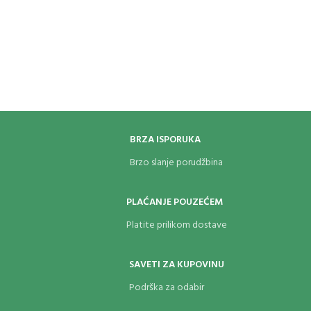
BRZA ISPORUKA
Brzo slanje porudžbina
PLAĆANJE POUZEĆEM
Platite prilikom dostave
SAVETI ZA KUPOVINU
Podrška za odabir