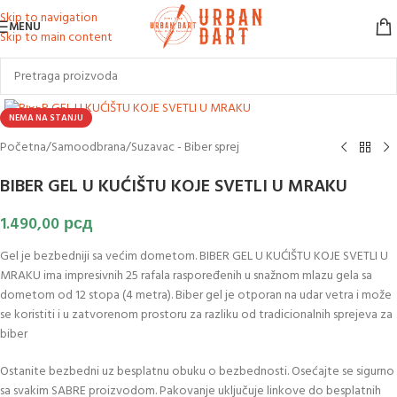
Skip to navigation
MENU
Skip to main content
Klikni za uvećanje slike
NEMA NA STANJU
Početna
/
Samoodbrana
/
Suzavac - Biber sprej
BIBER GEL U KUĆIŠTU KOJE SVETLI U MRAKU
1.490,00
рсд
Gel je bezbedniji sa većim dometom. BIBER GEL U KUĆIŠTU KOJE SVETLI U
MRAKU ima impresivnih 25 rafala raspoređenih u snažnom mlazu gela sa
dometom od 12 stopa (4 metra). Biber gel je otporan na udar vetra i može
se koristiti i u zatvorenom prostoru za razliku od tradicionalnih sprejeva za
biber
Ostanite bezbedni uz besplatnu obuku o bezbednosti. Osećajte se sigurno
sa svakim SABRE proizvodom. Pakovanje uključuje linkove do besplatnih