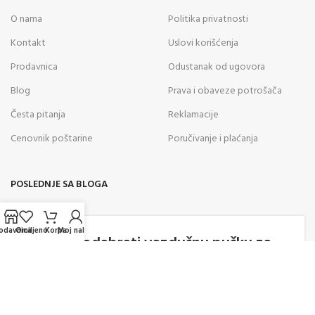
O nama
Politika privatnosti
Kontakt
Uslovi korišćenja
Prodavnica
Odustanak od ugovora
Blog
Prava i obaveze potrošača
Česta pitanja
Reklamacije
Cenovnik poštarine
Poručivanje i plaćanja
POSLEDNJE SA BLOGA
05
odavnica
Omiljeno
Korpa
Moj nalog
AVG
Kako odabrati vazdušnu pušku za
rekreativno gađanje? Saveti
stručnjaka za pravilan izbor