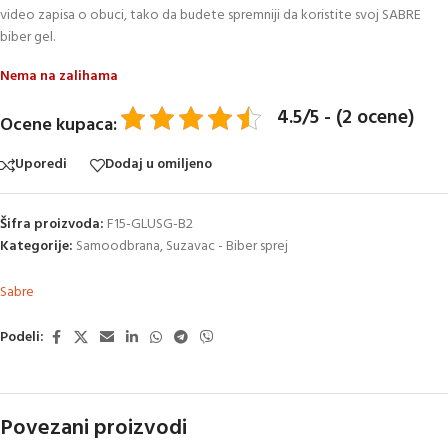
video zapisa o obuci, tako da budete spremniji da koristite svoj SABRE
biber gel.
Nema na zalihama
4.5/5 - (2 ocene)
Ocene kupaca:
Uporedi
Dodaj u omiljeno
Šifra proizvoda:
F15-GLUSG-B2
Kategorije:
Samoodbrana
,
Suzavac - Biber sprej
Sabre
Podeli:
Povezani proizvodi