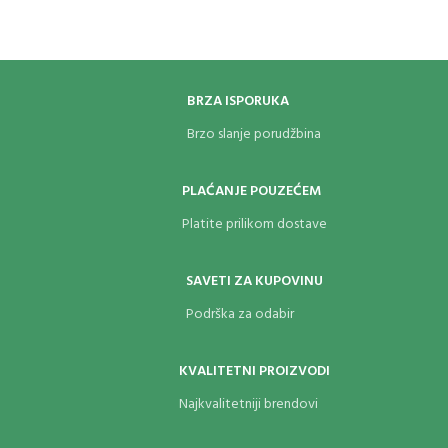
BRZA ISPORUKA
Brzo slanje porudžbina
PLAĆANJE POUZEĆEM
Platite prilikom dostave
SAVETI ZA KUPOVINU
Podrška za odabir
KVALITETNI PROIZVODI
Najkvalitetniji brendovi