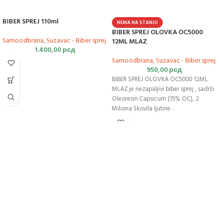
BIBER SPREJ 110ml
NEMA NA STANJU
BIBER SPREJ OLOVKA OC5000
Samoodbrana
,
Suzavac - Biber sprej
12ML MLAZ
1.400,00
рсд
Samoodbrana
,
Suzavac - Biber sprej
950,00
рсд
BIBER SPREJ OLOVKA OC5000 12ML
MLAZ je nezapaljivi biber sprej , sadrži
Oleoresin Capsicum (15% OC), 2
Miliona Skovila ljutine .
Sprej ima karakteristike Magle sa
sitnim kapljicama što ga čini odličnim
za blisku
samoodbranu
.
Daljina snopa spreja je do 2metra.
Zaštitni poklopac za sprečavanje
slučajnog aktiviranja.
Oblik naliv pera.
Visina boce: 150 mm
Debljina boce: 15 mm
Sprej proizveden u
Nemačkoj