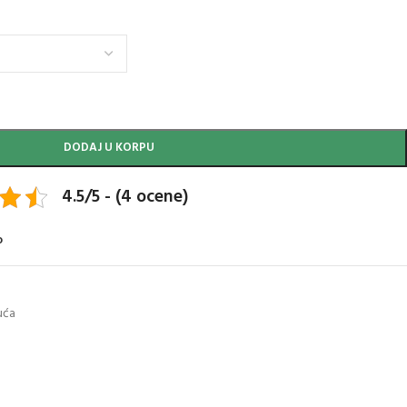
DODAJ U KORPU
4.5/5 - (4 ocene)
o
uća