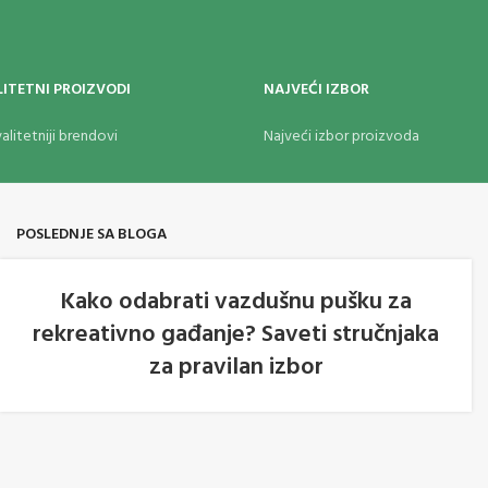
ITETNI PROIZVODI
NAJVEĆI IZBOR
alitetniji brendovi
Najveći izbor proizvoda
POSLEDNJE SA BLOGA
Kako odabrati vazdušnu pušku za
rekreativno gađanje? Saveti stručnjaka
05
za pravilan izbor
AVG