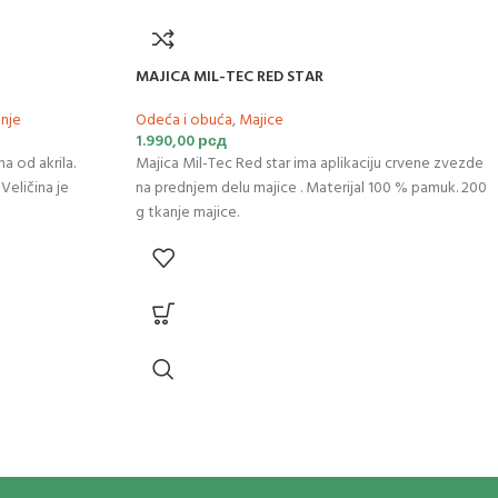
MAJICA MIL-TEC RED STAR
enje
Odeća i obuća
,
Majice
1.990,00
рсд
a od akrila.
Majica Mil-Tec Red star ima aplikaciju crvene zvezde
Veličina je
na prednjem delu majice . Materijal 100 % pamuk. 200
g tkanje majice.