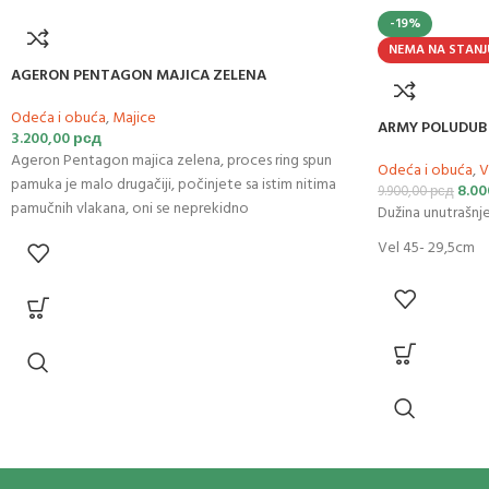
-19%
NEMA NA STANJ
AGERON PENTAGON MAJICA ZELENA
Odeća i obuća
,
Majice
ARMY POLUDUB
3.200,00
рсд
Ageron Pentagon majica zelena, proces ring spun
Odeća i obuća
,
V
pamuka je malo drugačiji, počinjete sa istim nitima
8.00
9.900,00
рсд
pamučnih vlakana, oni se neprekidno
Dužina unutrašnje
Vel 45- 29,5cm