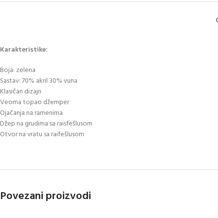
Karakteristike:
Boja: zelena
Sastav: 70% akril 30% vuna
Klasičan dizajn
Veoma topao džemper
Ojačanja na ramenima
Džep na grudima sa raisfešlusom
Otvor na vratu sa raifešlusom
Povezani proizvodi