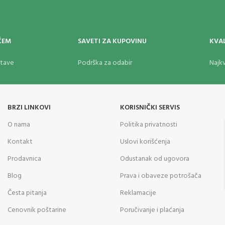
ĆEM
SAVETI ZA KUPOVINU
KVAL
stave
Podrška za odabir
Najkv
BRZI LINKOVI
KORISNIČKI SERVIS
O nama
Politika privatnosti
Kontakt
Uslovi korišćenja
Prodavnica
Odustanak od ugovora
Blog
Prava i obaveze potrošača
Česta pitanja
Reklamacije
Cenovnik poštarine
Poručivanje i plaćanja