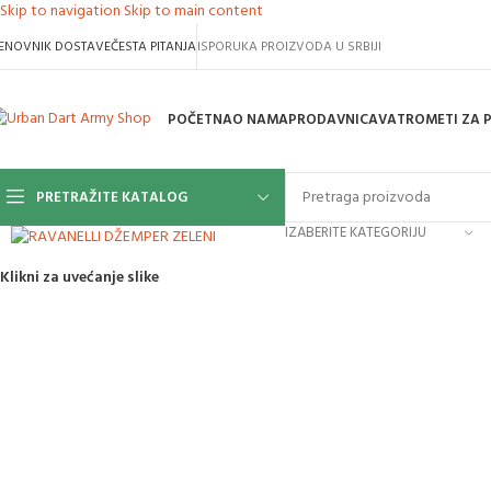
Skip to navigation
Skip to main content
ENOVNIK DOSTAVE
ČESTA PITANJA
ISPORUKA PROIZVODA U SRBIJI
POČETNA
O NAMA
PRODAVNICA
VATROMETI ZA 
PRETRAŽITE KATALOG
IZABERITE KATEGORIJU
Klikni za uvećanje slike