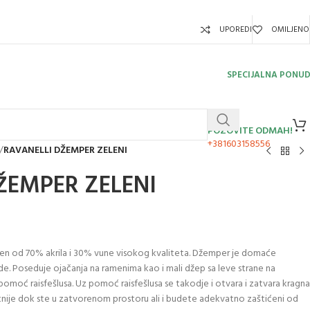
UPOREDI
OMILJENO
SPECIJALNA PONU
POZOVITE ODMAH!
+381603158556
/
RAVANELLI DŽEMPER ZELENI
ŽEMPER ZELENI
ljen od 70% akrila i 30% vune visokog kvaliteta. Džemper je domaće
de. Poseduje ojačanja na ramenima kao i mali džep sa leve strane na
 pomoć raisfešlusa. Uz pomoć raisfešlusa se takodje i otvara i zatvara kragna
jatnije dok ste u zatvorenom prostoru ali i budete adekvatno zaštićeni od