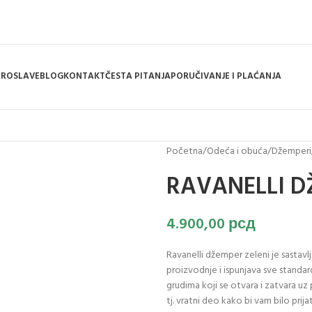
PROSLAVE
BLOG
KONTAKT
ČESTA PITANJA
PORUČIVANJE I PLAĆANJA
Početna
/
Odeća i obuća
/
Džemperi
RAVANELLI D
4.900,00
рсд
Ravanelli džemper zeleni je sastav
proizvodnje i ispunjava sve standar
grudima koji se otvara i zatvara uz
tj. vratni deo kako bi vam bilo pri