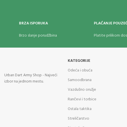
BRZA ISPORUKA
PLAĆANJE POUZE
Brzo slanje porudžbina
Platite prilikom do
KATEGORIJE
Odeća i obuća
Urban Dart Army Shop - Najveći
Samoodbrana
izbor na jednom mestu.
Vazdušno oružje
Rančevi i torbice
Ostala taktika
Streličarstvo