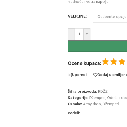
hladnoće i vetra napolju.
VELICINE
-
+
Ocene kupaca:
Uporedi
Dodaj u omiljen
Šifra proizvoda:
RDŽZ
Kategorije:
Džemperi
,
Odeća i ob
Oznake:
Army shop
,
Džemperi
Podeli: