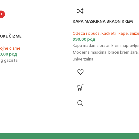
U
KAPA MASKIRNA BRAON KREM
Odeća i obuća
,
Kačketi i kape
,
Sniž
OKE ČIZME
990,00
рсд
Kapa maskirna braon krem napravljen
ojne čizme
Moderna maskirna braon krem šara. 
0,00
рсд
univerzalna.
g gazišta: