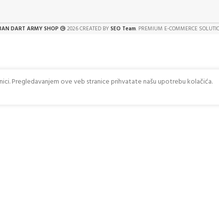
BAN DART ARMY SHOP
2026 CREATED BY
SEO Team
. PREMIUM E-COMMERCE SOLUTI
anici. Pregledavanjem ove veb stranice prihvatate našu upotrebu kolačića.