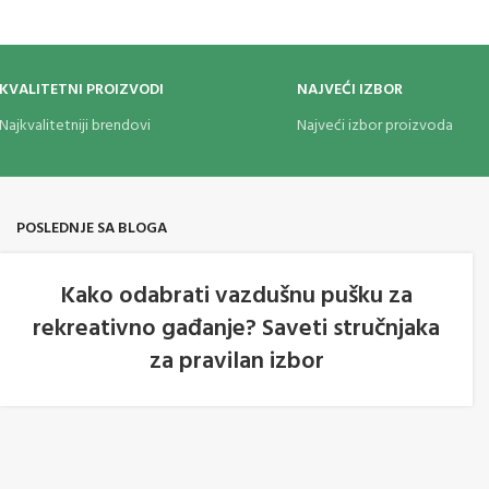
KVALITETNI PROIZVODI
NAJVEĆI IZBOR
Najkvalitetniji brendovi
Najveći izbor proizvoda
POSLEDNJE SA BLOGA
Kako odabrati vazdušnu pušku za
rekreativno gađanje? Saveti stručnjaka
05
za pravilan izbor
AVG