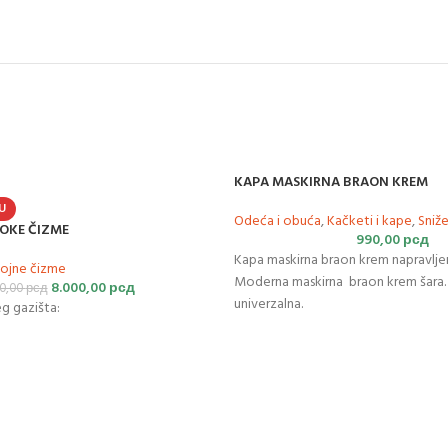
KAPA MASKIRNA BRAON KREM
U
Odeća i obuća
,
Kačketi i kape
,
Sniž
OKE ČIZME
990,00
рсд
Kapa maskirna braon krem napravljen
ojne čizme
Moderna maskirna braon krem šara. 
8.000,00
рсд
00,00
рсд
univerzalna.
g gazišta: