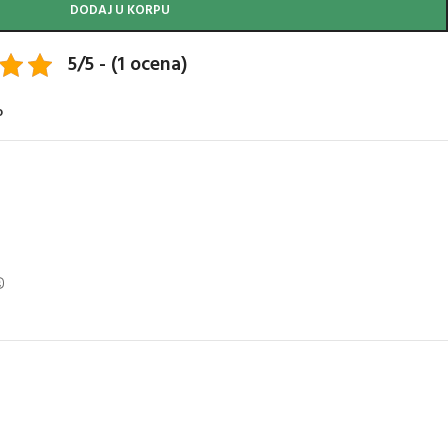
DODAJ U KORPU
5/5 - (1 ocena)
o