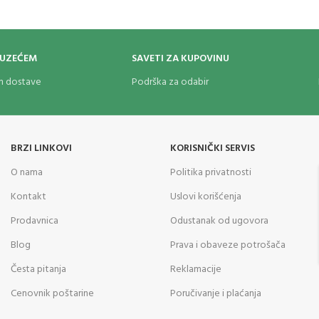
OUZEĆEM
SAVETI ZA KUPOVINU
om dostave
Podrška za odabir
BRZI LINKOVI
KORISNIČKI SERVIS
O nama
Politika privatnosti
Kontakt
Uslovi korišćenja
Prodavnica
Odustanak od ugovora
Blog
Prava i obaveze potrošača
Česta pitanja
Reklamacije
Cenovnik poštarine
Poručivanje i plaćanja