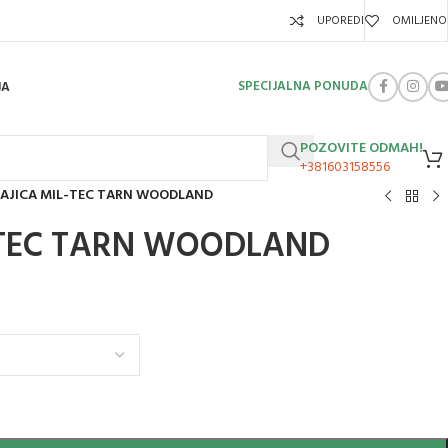
UPOREDI
OMILJENO
SPECIJALNA PONUDA
JA
POZOVITE ODMAH!
+381603158556
AJICA MIL-TEC TARN WOODLAND
-TEC TARN WOODLAND