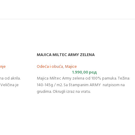
MAJICA MILTEC ARMY ZELENA
enje
Odeća i obuća
,
Majice
1.990,00
рсд
a od akrila.
Majica Miltec Army zelena od 100% pamuka. Težina:
Veličina je
140-145g / m2. Sa štampanim ARMY natpisom na
grudima. Okrugli izraz na vratu.