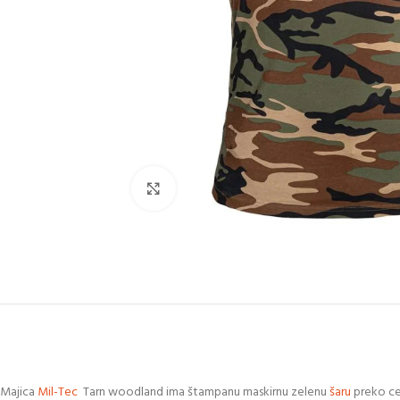
Klikni za uvećanje slike
Majica
Mil-Tec
Tarn woodland ima štampanu maskirnu zelenu
šaru
preko cel