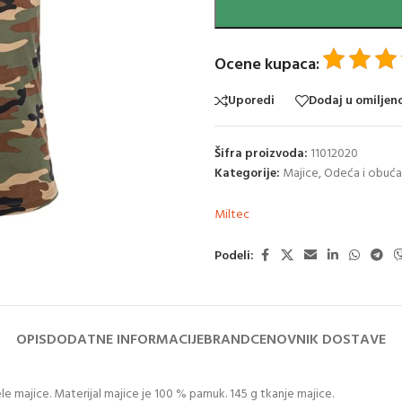
Ocene kupaca:
Uporedi
Dodaj u omiljen
Šifra proizvoda:
11012020
Kategorije:
Majice
,
Odeća i obuća
Miltec
Podeli:
OPIS
DODATNE INFORMACIJE
BRAND
CENOVNIK DOSTAVE
e majice. Materijal majice je 100 % pamuk. 145 g tkanje majice.