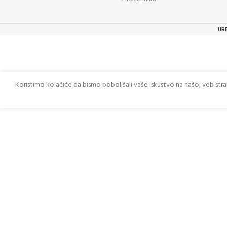
UR
Koristimo kolačiće da bismo poboljšali vaše iskustvo na našoj veb str