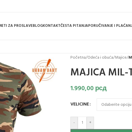
ETI ZA PROSLAVE
BLOG
KONTAKT
ČESTA PITANJA
PORUČIVANJE I PLAĆAN
Početna
/
Odeća i obuća
/
Majice
/
M
MAJICA MIL
1.990,00
рсд
VELICINE
-
+