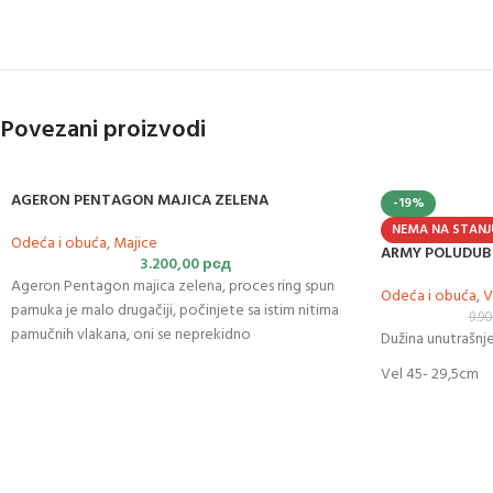
Povezani proizvodi
AGERON PENTAGON MAJICA ZELENA
-19%
NEMA NA STANJ
Odeća i obuća
,
Majice
ARMY POLUDUB
3.200,00
рсд
Ageron Pentagon majica zelena, proces ring spun
Odeća i obuća
,
V
pamuka je malo drugačiji, počinjete sa istim nitima
9.9
pamučnih vlakana, oni se neprekidno
Dužina unutrašnje
Vel 45- 29,5cm