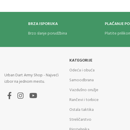
BRZA ISPORUKA
PLAĆANJE P
Brzo slanje porudžbina
Platite prilik
KATEGORIJE
Odeća i obuća
Urban Dart Army Shop - Najveći
Samoodbrana
izbor na jednom mestu.
Vazdušno oružje
Rančevi i torbice
Ostala taktika
Streličarstvo
Pirotehnika