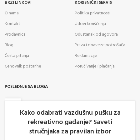
BRZI LINKOVI
KORISNIČKI SERVIS
O nama
Politika privatnosti
Kontakt
Uslovi korišćenja
Prodavnica
Odustanak od ugovora
Blog
Prava i obaveze potrošača
Česta pitanja
Reklamacije
Cenovnik poštarine
Poručivanje i plaćanja
POSLEDNJE SA BLOGA
05
AVG
Kako odabrati vazdušnu pušku za
rekreativno gađanje? Saveti
stručnjaka za pravilan izbor