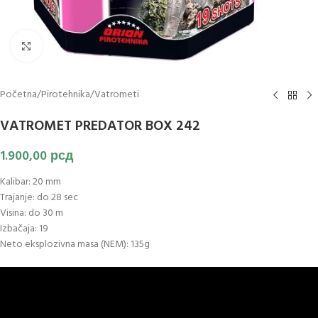
Klikni za uvećanje slike
Početna
/
Pirotehnika
/
Vatrometi
VATROMET PREDATOR BOX 242
1.900,00
рсд
Kalibar: 20 mm
Trajanje: do 28 sec
Visina: do 30 m
Izbačaja: 19
Neto eksplozivna masa (NEM): 135g