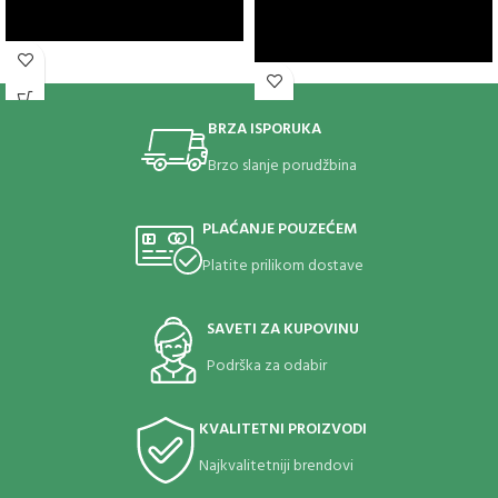
BRZA ISPORUKA
Brzo slanje porudžbina
PLAĆANJE POUZEĆEM
Platite prilikom dostave
SAVETI ZA KUPOVINU
Podrška za odabir
KVALITETNI PROIZVODI
Najkvalitetniji brendovi