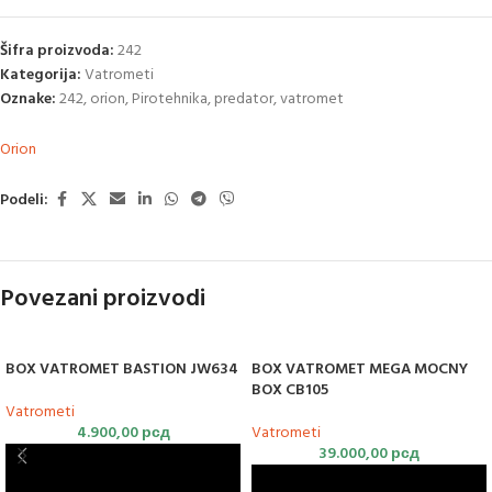
Šifra proizvoda:
242
Kategorija:
Vatrometi
Oznake:
242
,
orion
,
Pirotehnika
,
predator
,
vatromet
Orion
Podeli:
Povezani proizvodi
BOX VATROMET BASTION JW634
BOX VATROMET MEGA MOCNY
BOX CB105
Vatrometi
4.900,00
рсд
Vatrometi
39.000,00
рсд