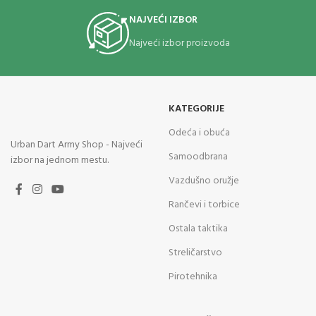
NAJVEĆI IZBOR
Najveći izbor proizvoda
KATEGORIJE
Odeća i obuća
Urban Dart Army Shop - Najveći
Samoodbrana
izbor na jednom mestu.
Vazdušno oružje
Rančevi i torbice
Ostala taktika
Streličarstvo
Pirotehnika