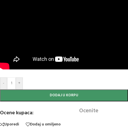
-
+
DODAJ U KORPU
Ocenite
Ocene kupaca:
Uporedi
Dodaj u omiljeno