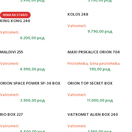
5.990,00
рсд
5.190,00
рсд
KOLOS 248
NEMA NA STANJU
KING KONG 246
Vatrometi
9.790,00
рсд
Vatrometi
6.200,00
рсд
MALDIVI 255
MAXI PRSKALICE ORION 704
Vatrometi
Pirotehnika
,
Sitna pirotehnika
4.990,00
рсд
190,00
рсд
ORION SPACE POWER SP-36 BOX
ORION TOP SECRET BOX
Vatrometi
Vatrometi
3.900,00
рсд
11.000,00
рсд
RIO BOX 227
VATROMET ALIEN BOX 240
Vatrometi
Vatrometi
4.400,00
рсд
1.560,00
рсд