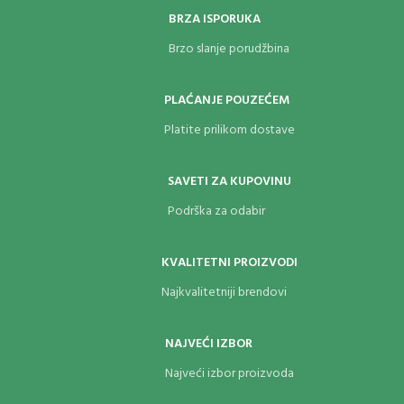
BRZA ISPORUKA
Brzo slanje porudžbina
PLAĆANJE POUZEĆEM
Platite prilikom dostave
SAVETI ZA KUPOVINU
Podrška za odabir
KVALITETNI PROIZVODI
Najkvalitetniji brendovi
NAJVEĆI IZBOR
Najveći izbor proizvoda