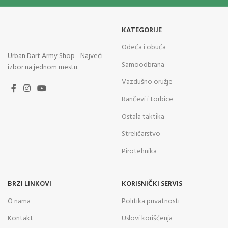
KATEGORIJE
Odeća i obuća
Urban Dart Army Shop - Najveći
Samoodbrana
izbor na jednom mestu.
Vazdušno oružje
Rančevi i torbice
Ostala taktika
Streličarstvo
Pirotehnika
BRZI LINKOVI
KORISNIČKI SERVIS
O nama
Politika privatnosti
Kontakt
Uslovi korišćenja