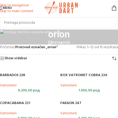
Skip to navigation
MENU
Skip to main content
orion
Kategorije
Početna
/
Proizvod označen „orion“
Prikaz 1–12 od 15 rezultata
Show sidebar
BARBADOS 228
BOX VATROMET COBRA 236
Vatrometi
Vatrometi
6.200,00
рсд
1.560,00
рсд
COPACABANA 231
FARAON 247
Vatrometi
Vatrometi