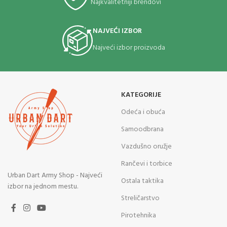
Najkvalitetniji brendovi
NAJVEĆI IZBOR
Najveći izbor proizvoda
KATEGORIJE
Odeća i obuća
Samoodbrana
Vazdušno oružje
Rančevi i torbice
Urban Dart Army Shop - Najveći
Ostala taktika
izbor na jednom mestu.
Streličarstvo
Pirotehnika