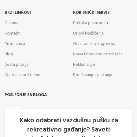
BRZI LINKOVI
KORISNIČKI SERVIS
O nama
Politika privatnosti
Kontakt
Uslovi korišćenja
Prodavnica
Odustanak od ugovora
Blog
Prava i obaveze potrošača
Česta pitanja
Reklamacije
Cenovnik poštarine
Poručivanje i plaćanja
POSLEDNJE SA BLOGA
05
AVG
Kako odabrati vazdušnu pušku za
rekreativno gađanje? Saveti