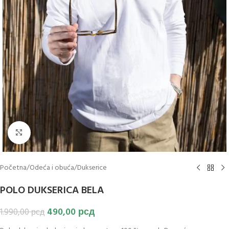
Klikni za uvećanje slike
Početna
/
Odeća i obuća
/
Dukserice
POLO DUKSERICA BELA
490,00
рсд
1.990,00
рсд