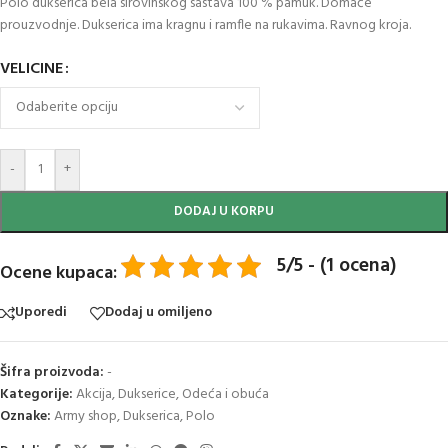
Polo dukserica bela sirovinskog sastava 100 % pamuk. Domaće
prouzvodnje. Dukserica ima kragnu i ramfle na rukavima. Ravnog kroja.
VELICINE
-
+
DODAJ U KORPU
5/5 - (1 ocena)
Ocene kupaca:
Uporedi
Dodaj u omiljeno
Šifra proizvoda:
-
Kategorije:
Akcija
,
Dukserice
,
Odeća i obuća
Oznake:
Army shop
,
Dukserica
,
Polo