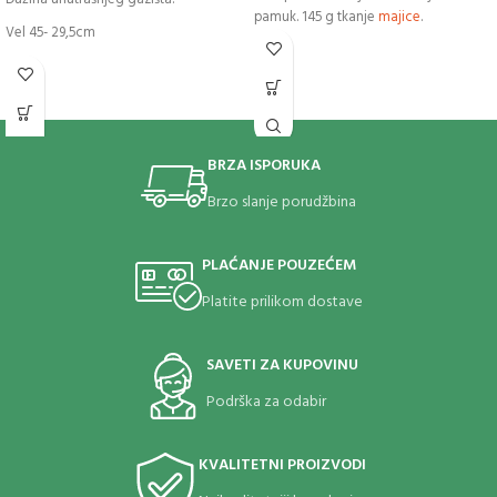
pamuk. 145 g tkanje
majice
.
Vel 45- 29,5cm
BRZA ISPORUKA
Brzo slanje porudžbina
PLAĆANJE POUZEĆEM
Platite prilikom dostave
SAVETI ZA KUPOVINU
Podrška za odabir
KVALITETNI PROIZVODI