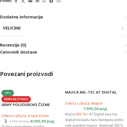
Podeli:
Dodatne informacije
VELICINE
L
Recenzije (0)
Cenovnik dostave
Povezani proizvodi
MAJICA MIL-TEC AT DIGITAL
-19%
NEMA NA STANJU
Odeća i obuća
,
Majice
ARMY POLUDUBOKE ČIZME
1.990,00
рсд
Majica
Mil-Tec
AT Digital šara ma
Odeća i obuća
,
Vojne čizme
digital kockastu šaru štampanu preko
8.000,00
рсд
9.900,00
рсд
cele površine majice.. Materijal 100 %
Dužina unutrašnjeg gazišta: