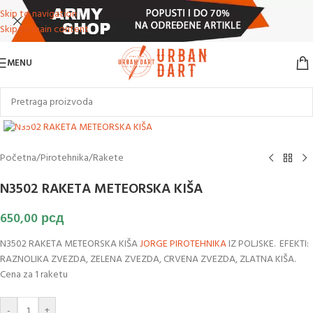
Skip to navigation
Skip to main content
MENU
Klikni za uvećanje slike
Početna
/
Pirotehnika
/
Rakete
N3502 RAKETA METEORSKA KIŠA
650,00
рсд
N3502 RAKETA METEORSKA KIŠA
JORGE
PIROTEHNIKA
IZ POLJSKE. EFEKTI:
RAZNOLIKA ZVEZDA, ZELENA ZVEZDA, CRVENA ZVEZDA, ZLATNA KIŠA.
Cena za 1 raketu
-
+