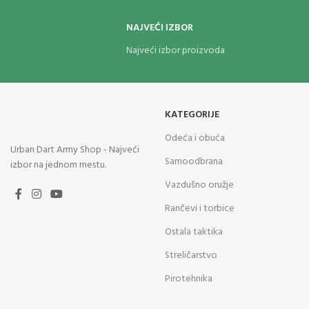
NAJVEĆI IZBOR
Najveći izbor proizvoda
KATEGORIJE
Odeća i obuća
Urban Dart Army Shop - Najveći
Samoodbrana
izbor na jednom mestu.
Vazdušno oružje
Rančevi i torbice
Ostala taktika
Streličarstvo
Pirotehnika