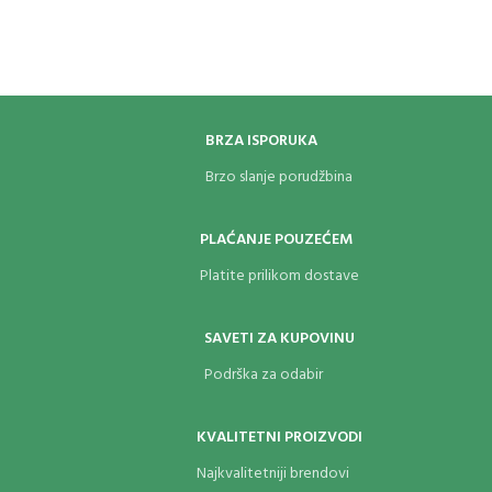
BRZA ISPORUKA
Brzo slanje porudžbina
PLAĆANJE POUZEĆEM
Platite prilikom dostave
SAVETI ZA KUPOVINU
Podrška za odabir
KVALITETNI PROIZVODI
Najkvalitetniji brendovi