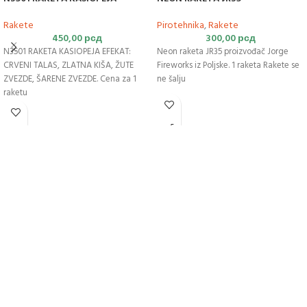
Rakete
Pirotehnika
,
Rakete
450,00
рсд
300,00
рсд
N3501 RAKETA KASIOPEJA EFEKAT:
Neon raketa JR35 proizvođač Jorge
CRVENI TALAS, ZLATNA KIŠA, ŽUTE
Fireworks iz Poljske. 1 raketa Rakete se
ZVEZDE, ŠARENE ZVEZDE. Cena za 1
ne šalju
raketu