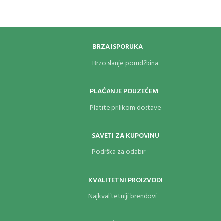
BRZA ISPORUKA
Brzo slanje porudžbina
PLAĆANJE POUZEĆEM
Platite prilikom dostave
SAVETI ZA KUPOVINU
Podrška za odabir
KVALITETNI PROIZVODI
Najkvalitetniji brendovi