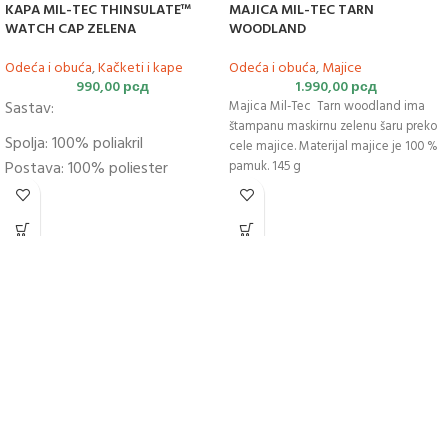
KAPA MIL-TEC THINSULATE™
MAJICA MIL-TEC TARN
WATCH CAP ZELENA
WOODLAND
Odeća i obuća
,
Kačketi i kape
Odeća i obuća
,
Majice
990,00
рсд
1.990,00
рсд
Sastav:
Majica Mil-Tec Tarn woodland ima
štampanu maskirnu zelenu šaru preko
Spolja: 100% poliakril
cele majice. Materijal majice je 100 %
Postava: 100% poliester
pamuk. 145 g
Punjenje: Thinsulate™;