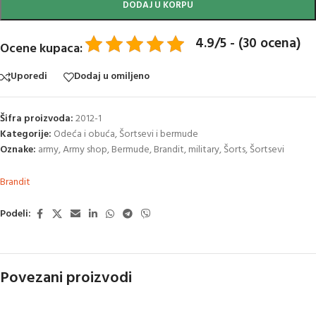
DODAJ U KORPU
4.9/5 - (30 ocena)
Ocene kupaca:
Uporedi
Dodaj u omiljeno
Šifra proizvoda:
2012-1
Kategorije:
Odeća i obuća
,
Šortsevi i bermude
Oznake:
army
,
Army shop
,
Bermude
,
Brandit
,
military
,
Šorts
,
Šortsevi
Brandit
Podeli:
Povezani proizvodi