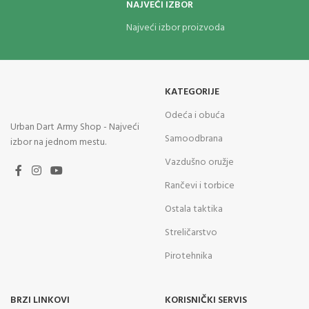
NAJVEĆI IZBOR
Najveći izbor proizvoda
KATEGORIJE
Odeća i obuća
Urban Dart Army Shop - Najveći
Samoodbrana
izbor na jednom mestu.
Vazdušno oružje
Rančevi i torbice
Ostala taktika
Streličarstvo
Pirotehnika
BRZI LINKOVI
KORISNIČKI SERVIS