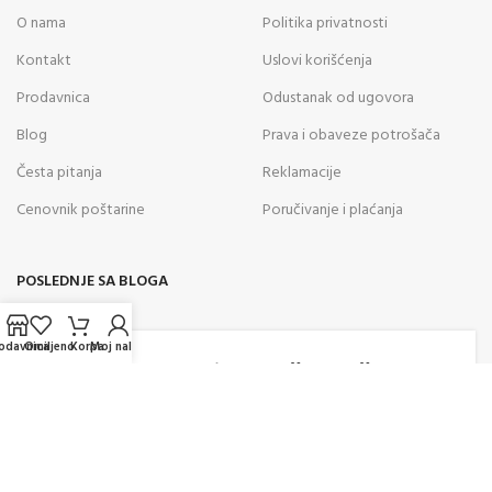
O nama
Politika privatnosti
Kontakt
Uslovi korišćenja
Prodavnica
Odustanak od ugovora
Blog
Prava i obaveze potrošača
Česta pitanja
Reklamacije
Cenovnik poštarine
Poručivanje i plaćanja
POSLEDNJE SA BLOGA
05
odavnica
Omiljeno
Korpa
Moj nalog
AVG
Kako odabrati vazdušnu pušku za
rekreativno gađanje? Saveti
stručnjaka za pravilan izbor