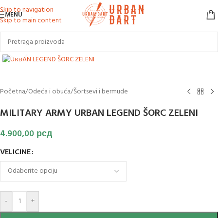
Skip to navigation
MENU
Skip to main content
Klikni za uvećanje slike
Početna
/
Odeća i obuća
/
Šortsevi i bermude
MILITARY ARMY URBAN LEGEND ŠORC ZELENI
4.900,00
рсд
VELICINE
-
+