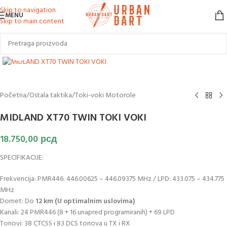
Skip to navigation
MENU
Skip to main content
Klikni za uvećanje slike
Početna
/
Ostala taktika
/
Toki-voki Motorole
MIDLAND XT70 TWIN TOKI VOKI
18.750,00
рсд
SPECIFIKACIJE:
Frekvencija: PMR446: 446.00625 – 446.09375 MHz / LPD: 433.075 – 434.775
MHz
Domet: Do
12 km (U optimalnim uslovima)
Kanali: 24 PMR446 (8 + 16 unapred programiranih) + 69 LPD
Tonovi: 38 CTCSS i 83 DCS tonova u TX i RX