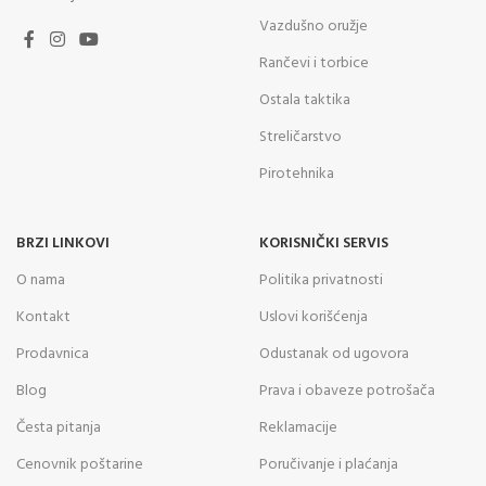
Vazdušno oružje
Rančevi i torbice
Ostala taktika
Streličarstvo
Pirotehnika
BRZI LINKOVI
KORISNIČKI SERVIS
O nama
Politika privatnosti
Kontakt
Uslovi korišćenja
Prodavnica
Odustanak od ugovora
Blog
Prava i obaveze potrošača
Česta pitanja
Reklamacije
Cenovnik poštarine
Poručivanje i plaćanja