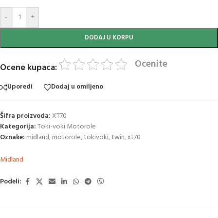
-
+
DODAJ U KORPU
Ocenite
Ocene kupaca:
Uporedi
Dodaj u omiljeno
Šifra proizvoda:
XT70
Kategorija:
Toki-voki Motorole
Oznake:
midland
,
motorole
,
tokivoki
,
twin
,
xt70
Midland
Podeli: