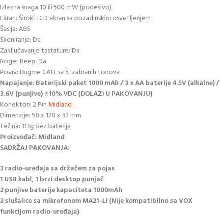
Izlazna snaga:10 ili 500 mW (podesivo)
Ekran: Široki LCD ekran sa pozadinskim osvetljenjem
Šasija: ABS
Skeniranje: Da
Zaključavanje tastature: Da
Roger Beep: Da
Poviv: Dugme CALL sa 5 izabranih tonova
Napajanje: Baterijski paket 1000 mAh / 3 x AA baterije 4.5V (alkalne) /
3.6V (punjive) ±10% VDC (DOLAZI U PAKOVANJU)
Konektori: 2 Pin
Midland
Dimenzije: 58 x 120 x 33 mm
Težina: 113g bez baterija
Proizvođač: Midland
SADRŽAJ PAKOVANJA:
2 radio-uređaja sa držačem za pojas
1 USB kabl, 1 brzi desktop punjač
2 punjive baterije kapaciteta 1000mAh
2 slušalice sa mikrofonom MA21-Li (Nije kompatibilno sa VOX
funkcijom radio-uređaja)