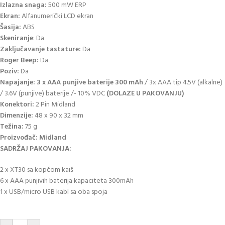
Izlazna snaga:
500 mW ERP
Ekran:
Alfanumerički LCD ekran
Šasija:
ABS
Skeniranje
: Da
Zaključavanje tastature:
Da
Roger Beep:
Da
Poziv:
Da
Napajanje: 3 x AAA punjive baterije 300 mAh
/ 3x AAA tip 4.5V (alkalne)
/ 3.6V (punjive) baterije /- 10% VDC
(DOLAZE U PAKOVANJU)
Konektori:
2 Pin Midland
Dimenzije:
48 x 90 x 32 mm
Težina:
75 g
Proizvođač: Midland
SADRŽAJ PAKOVANJA:
2 x XT30 sa kopčom kaiš
6 x AAA punjivih baterija kapaciteta 300mAh
1 x USB/micro USB kabl sa oba spoja