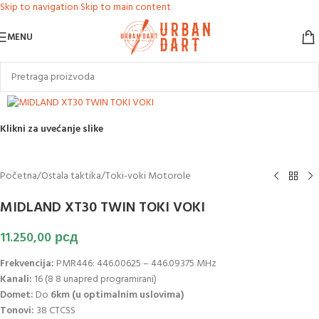
Skip to navigation
Skip to main content
MENU
Klikni za uvećanje slike
Početna
/
Ostala taktika
/
Toki-voki Motorole
MIDLAND XT30 TWIN TOKI VOKI
11.250,00
рсд
Frekvencija:
PMR446: 446.00625 – 446.09375 MHz
Kanali:
16 (8 8 unapred programirani)
Domet:
Do
6km (u optimalnim uslovima)
Tonovi:
38 CTCSS