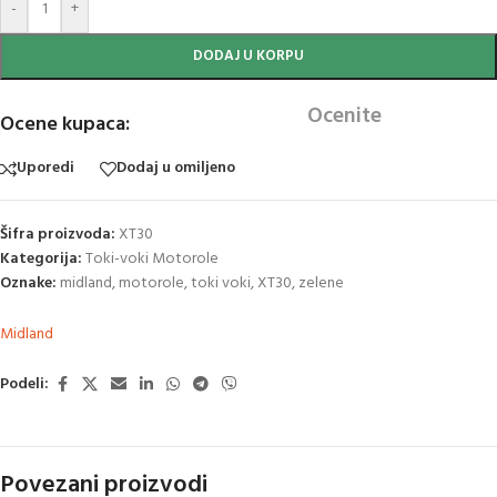
-
+
DODAJ U KORPU
Ocenite
Ocene kupaca:
Uporedi
Dodaj u omiljeno
Šifra proizvoda:
XT30
Kategorija:
Toki-voki Motorole
Oznake:
midland
,
motorole
,
toki voki
,
XT30
,
zelene
Midland
Podeli:
Povezani proizvodi