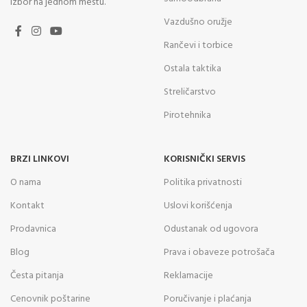
izbor na jednom mestu.
Vazdušno oružje
Rančevi i torbice
Ostala taktika
Streličarstvo
Pirotehnika
BRZI LINKOVI
KORISNIČKI SERVIS
O nama
Politika privatnosti
Kontakt
Uslovi korišćenja
Prodavnica
Odustanak od ugovora
Blog
Prava i obaveze potrošača
Česta pitanja
Reklamacije
Cenovnik poštarine
Poručivanje i plaćanja