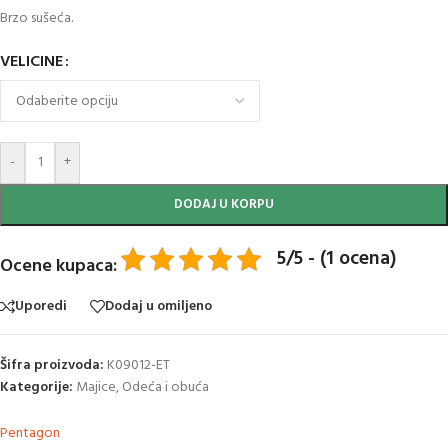
Brzo sušeća.
VELICINE
-
+
DODAJ U KORPU
5/5 - (1 ocena)
Ocene kupaca:
Uporedi
Dodaj u omiljeno
Šifra proizvoda:
K09012-ET
Kategorije:
Majice
,
Odeća i obuća
Pentagon