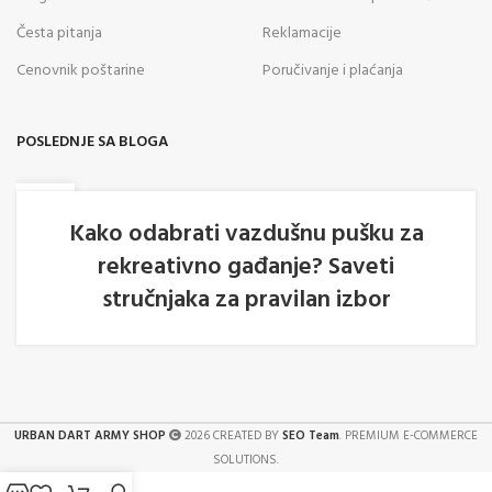
Česta pitanja
Reklamacije
Cenovnik poštarine
Poručivanje i plaćanja
POSLEDNJE SA BLOGA
05
AVG
Kako odabrati vazdušnu pušku za
rekreativno gađanje? Saveti
stručnjaka za pravilan izbor
URBAN DART ARMY SHOP
2026 CREATED BY
SEO Team
. PREMIUM E-COMMERCE
SOLUTIONS.