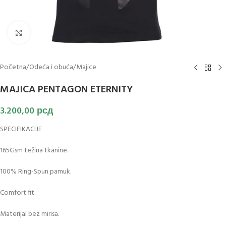
Klikni za uvećanje slike
Početna
/
Odeća i obuća
/
Majice
MAJICA PENTAGON ETERNITY
3.200,00
рсд
SPECIFIKACIJE
165Gsm težina tkanine.
100% Ring-Spun pamuk.
Comfort fit.
Materijal bez mirisa.