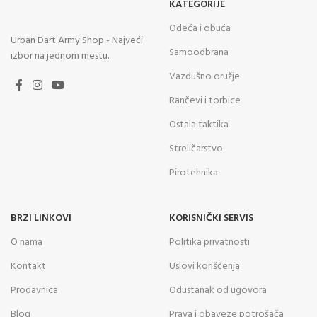
KATEGORIJE
Odeća i obuća
Urban Dart Army Shop - Najveći
Samoodbrana
izbor na jednom mestu.
Vazdušno oružje
Rančevi i torbice
Ostala taktika
Streličarstvo
Pirotehnika
BRZI LINKOVI
KORISNIČKI SERVIS
O nama
Politika privatnosti
Kontakt
Uslovi korišćenja
Prodavnica
Odustanak od ugovora
Blog
Prava i obaveze potrošača