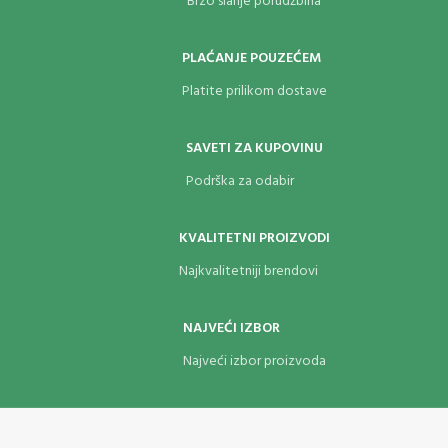
Brzo slanje porudžbina
PLAĆANJE POUZEĆEM
Platite prilikom dostave
SAVETI ZA KUPOVINU
Podrška za odabir
KVALITETNI PROIZVODI
Najkvalitetniji brendovi
NAJVEĆI IZBOR
Najveći izbor proizvoda