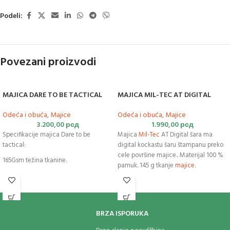
Podeli:
Povezani proizvodi
MAJICA DARE TO BE TACTICAL
MAJICA MIL-TEC AT DIGITAL
Odeća i obuća
,
Majice
Odeća i obuća
,
Majice
3.200,00
рсд
1.990,00
рсд
Specifikacije majica Dare to be
Majica
Mil-Tec
AT Digital šara ma
tactical:
digital kockastu šaru štampanu preko
cele površine majice.. Materijal 100 %
165Gsm težina tkanine.
pamuk. 145 g tkanje
majice
.
100% Ring-Spun pamuk.
Comfort fit.
Materijal bez mirisa.
BRZA ISPORUKA
Brzo sušeća.