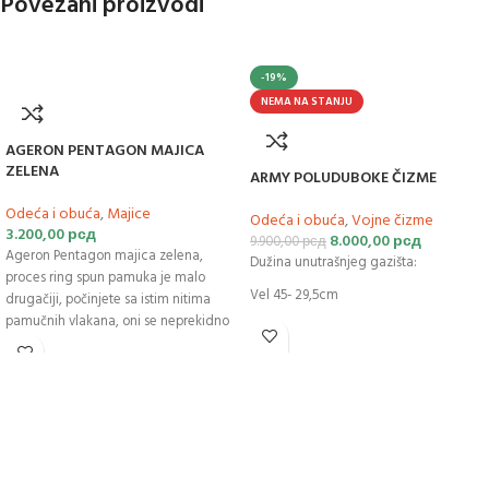
Povezani proizvodi
-19%
NEMA NA STANJU
AGERON PENTAGON MAJICA
ZELENA
ARMY POLUDUBOKE ČIZME
Odeća i obuća
,
Majice
Odeća i obuća
,
Vojne čizme
3.200,00
рсд
8.000,00
рсд
9.900,00
рсд
Ageron Pentagon majica zelena,
Dužina unutrašnjeg gazišta:
proces ring spun pamuka je malo
Vel 45- 29,5cm
drugačiji, počinjete sa istim nitima
pamučnih vlakana, oni se neprekidno