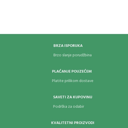
BRZA ISPORUKA
Brzo slanje porudžbina
PLAĆANJE POUZEĆEM
Platite prilikom dostave
SAVETI ZA KUPOVINU
Podrška za odabir
KVALITETNI PROIZVODI