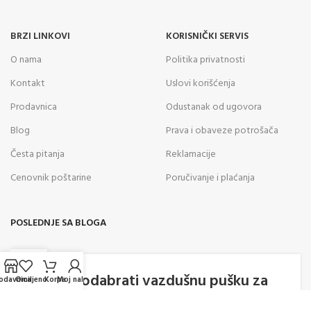
BRZI LINKOVI
KORISNIČKI SERVIS
O nama
Politika privatnosti
Kontakt
Uslovi korišćenja
Prodavnica
Odustanak od ugovora
Blog
Prava i obaveze potrošača
Česta pitanja
Reklamacije
Cenovnik poštarine
Poručivanje i plaćanja
POSLEDNJE SA BLOGA
05
AVG
Kako odabrati vazdušnu pušku za
odavnica
Omiljeno
Korpa
Moj nalog
rekreativno gađanje? Saveti