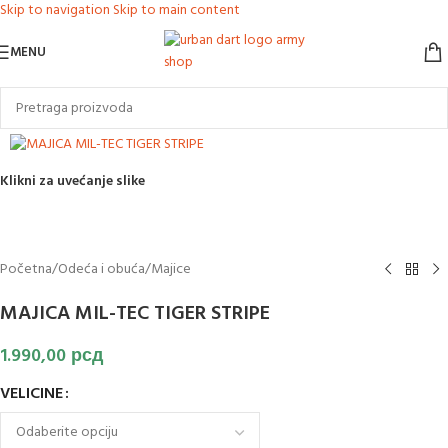
Skip to navigation
Skip to main content
MENU
Klikni za uvećanje slike
Početna
/
Odeća i obuća
/
Majice
MAJICA MIL-TEC TIGER STRIPE
1.990,00
рсд
VELICINE