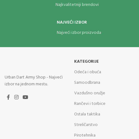
Najkvalitetniji brendovi
NAJVEĆI IZBOR
Najveći izbor proizvoda
KATEGORIJE
Odeća i obuća
Urban Dart Army Shop - Najveći
Samoodbrana
izbor na jednom mestu.
Vazdušno oružje
Rančevi i torbice
Ostala taktika
Streličarstvo
Pirotehnika