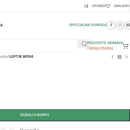
UPOREDI
OMILJENO
SPECIJALNA PONUDA
JA
POZOVITE ODMAH!
+381603158556
hnika
/
LEPTIR W504
DODAJ U KORPU