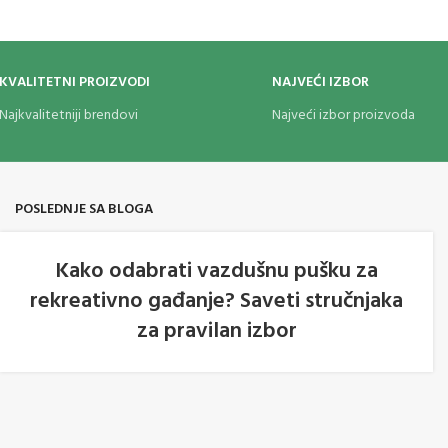
KVALITETNI PROIZVODI
NAJVEĆI IZBOR
Najkvalitetniji brendovi
Najveći izbor proizvoda
POSLEDNJE SA BLOGA
Kako odabrati vazdušnu pušku za
rekreativno gađanje? Saveti stručnjaka
05
za pravilan izbor
AVG