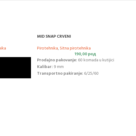
MID SNAP CRVENI
nika
Pirotehnika
,
Sitna pirotehnika
190,00
рсд
Prodajno pakovanje:
60 komada u kutijici
Kalibar:
9 mm
Transportno pakiranje:
6/25/60
Komada u kartonu:
150