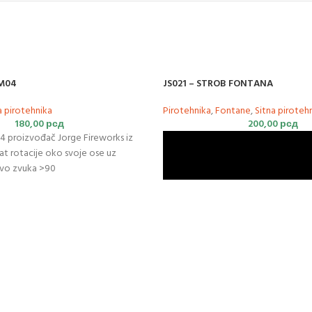
JM04
JS021 – STROB FONTANA
a pirotehnika
Pirotehnika
,
Fontane
,
Sitna piroteh
180,00
рсд
200,00
рсд
4 proizvođač Jorge Fireworks iz
at rotacije oko svoje ose uz
ivo zvuka >90