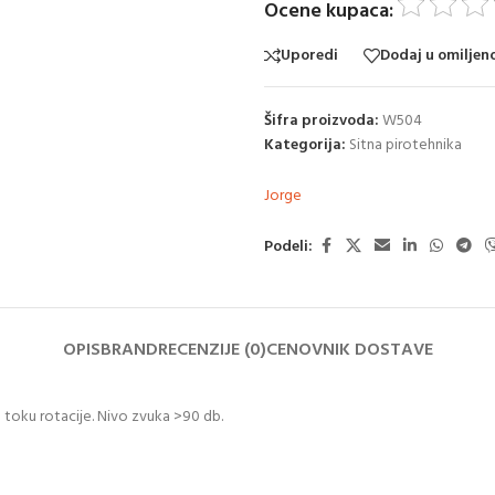
Ocene kupaca:
Uporedi
Dodaj u omiljen
Šifra proizvoda:
W504
Kategorija:
Sitna pirotehnika
Jorge
Podeli:
OPIS
BRAND
RECENZIJE (0)
CENOVNIK DOSTAVE
 toku rotacije. Nivo zvuka >90 db.