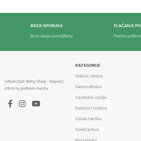
BRZA ISPORUKA
PLAĆANJE P
Brzo slanje porudžbina
Platite prilik
KATEGORIJE
Odeća i obuća
Urban Dart Army Shop - Najveći
Samoodbrana
izbor na jednom mestu.
Vazdušno oružje
Rančevi i torbice
Ostala taktika
Streličarstvo
Pirotehnika