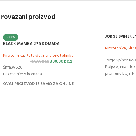
Povezani proizvodi
JORGE SPINER 
-33%
BLACK MAMBA 2P 5 KOMADA
Pirotehnika
,
Sitn
Pirotehnika
,
Petarde
,
Sitna pirotehnika
Jorge Spiner JM0
300,00
рсд
450,00
рсд
Poljske, ima efek
Šifra:W526
promenu boja. N
Pakovanje: 5 komada
OVAJ PROIZVOD JE SAMO ZA ONLINE
PORUČIVANJE!