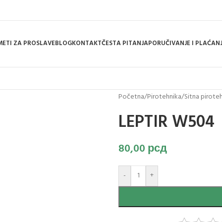
ETI ZA PROSLAVE
BLOG
KONTAKT
ČESTA PITANJA
PORUČIVANJE I PLAĆAN
Početna
/
Pirotehnika
/
Sitna pirote
LEPTIR W504
80,00
рсд
-
+