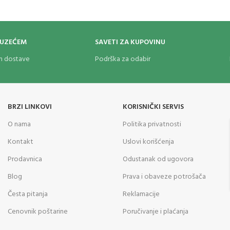
OUZEĆEM
SAVETI ZA KUPOVINU
om dostave
Podrška za odabir
BRZI LINKOVI
KORISNIČKI SERVIS
O nama
Politika privatnosti
Kontakt
Uslovi korišćenja
Prodavnica
Odustanak od ugovora
Blog
Prava i obaveze potrošača
Česta pitanja
Reklamacije
Cenovnik poštarine
Poručivanje i plaćanja