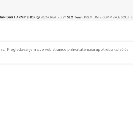
BAN DART ARMY SHOP
2026 CREATED BY
SEO Team
. PREMIUM E-COMMERCE SOLUTI
anici. Pregledavanjem ove veb stranice prihvatate našu upotrebu kolačića.