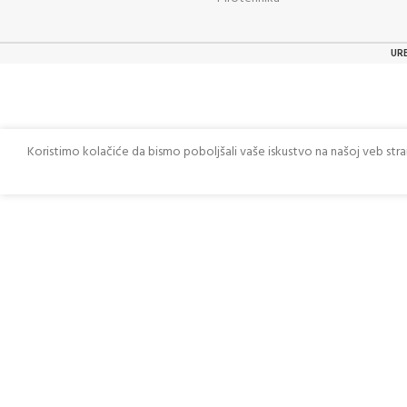
UR
Koristimo kolačiće da bismo poboljšali vaše iskustvo na našoj veb str