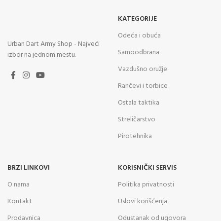
KATEGORIJE
Odeća i obuća
Urban Dart Army Shop - Najveći
Samoodbrana
izbor na jednom mestu.
Vazdušno oružje
Rančevi i torbice
Ostala taktika
Streličarstvo
Pirotehnika
BRZI LINKOVI
KORISNIČKI SERVIS
O nama
Politika privatnosti
Kontakt
Uslovi korišćenja
Prodavnica
Odustanak od ugovora