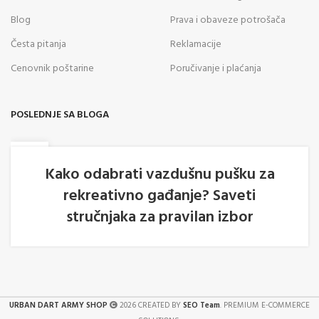
Blog
Prava i obaveze potrošača
Česta pitanja
Reklamacije
Cenovnik poštarine
Poručivanje i plaćanja
POSLEDNJE SA BLOGA
05
AVG
Kako odabrati vazdušnu pušku za
rekreativno gađanje? Saveti
stručnjaka za pravilan izbor
URBAN DART ARMY SHOP
2026 CREATED BY
SEO Team
. PREMIUM E-COMMERCE