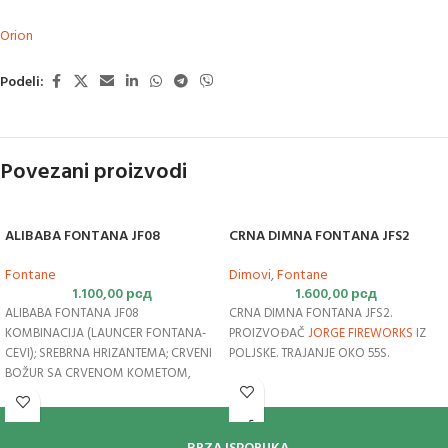
Orion
Podeli:
Povezani proizvodi
ALIBABA FONTANA JF08
CRNA DIMNA FONTANA JFS2
Fontane
Dimovi
,
Fontane
1.100,00
рсд
1.600,00
рсд
ALIBABA FONTANA JF08
CRNA DIMNA FONTANA JFS2.
KOMBINACIJA (LAUNCER FONTANA-
PROIZVOĐAČ
JORGE
FIREWORKS
IZ
CEVI); SREBRNA HRIZANTEMA; CRVENI
POLJSKE. TRAJANJE OKO 55S.
BOŽUR SA CRVENOM KOMETOM,
MALA HRIZANTEMA SA CRVENOM
KOMETOM – SA