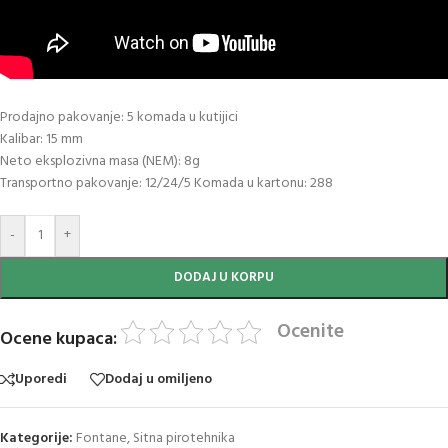
Prodajno pakovanje: 5 komada u kutijici
Kalibar: 15 mm
Neto eksplozivna masa (NEM): 8g
Transportno pakovanje: 12/24/5 Komada u kartonu: 288
-
+
DODAJ U KORPU
Ocenite
Ocene kupaca:
Uporedi
Dodaj u omiljeno
Kategorije:
Fontane
,
Sitna pirotehnika