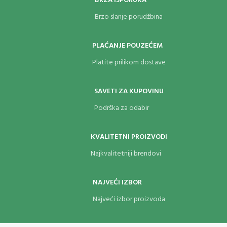
BRZA ISPORUKA
Brzo slanje porudžbina
PLAĆANJE POUZEĆEM
Platite prilikom dostave
SAVETI ZA KUPOVINU
Podrška za odabir
KVALITETNI PROIZVODI
Najkvalitetniji brendovi
NAJVEĆI IZBOR
Najveći izbor proizvoda