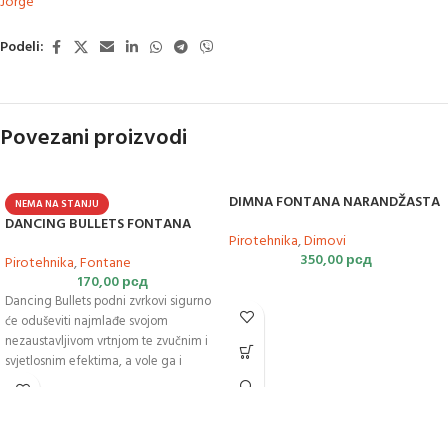
Jorge
Podeli:
Povezani proizvodi
DIMNA FONTANA NARANDŽASTA
NEMA NA STANJU
DANCING BULLETS FONTANA
Pirotehnika
,
Dimovi
350,00
рсд
Pirotehnika
,
Fontane
170,00
рсд
Dancing Bullets podni zvrkovi sigurno
će oduševiti najmlađe svojom
nezaustavljivom vrtnjom te zvučnim i
svjetlosnim efektima, a vole ga i
stariji.Sadrži 5 komada u kutiji.
https://youtu.be/CT-3_cn_yZo