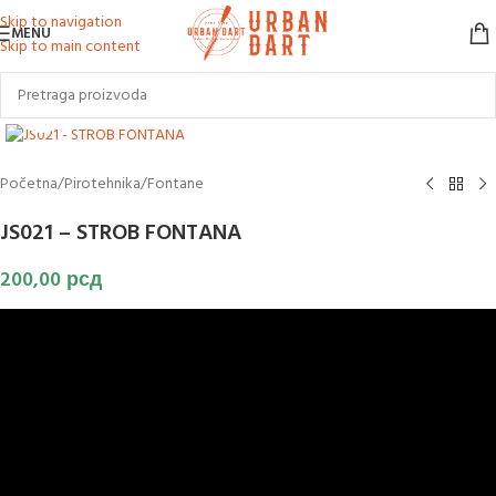
Skip to navigation
MENU
Skip to main content
Klikni za uvećanje slike
Početna
/
Pirotehnika
/
Fontane
JS021 – STROB FONTANA
200,00
рсд