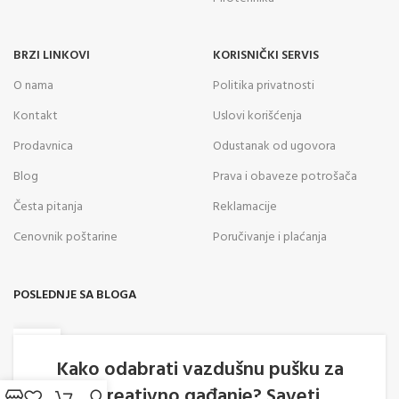
BRZI LINKOVI
KORISNIČKI SERVIS
O nama
Politika privatnosti
Kontakt
Uslovi korišćenja
Prodavnica
Odustanak od ugovora
Blog
Prava i obaveze potrošača
Česta pitanja
Reklamacije
Cenovnik poštarine
Poručivanje i plaćanja
POSLEDNJE SA BLOGA
05
AVG
Kako odabrati vazdušnu pušku za
rekreativno gađanje? Saveti