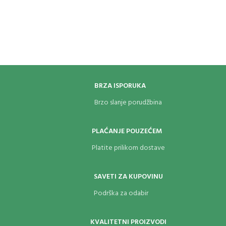
BRZA ISPORUKA
Brzo slanje porudžbina
PLAĆANJE POUZEĆEM
Platite prilikom dostave
SAVETI ZA KUPOVINU
Podrška za odabir
KVALITETNI PROIZVODI