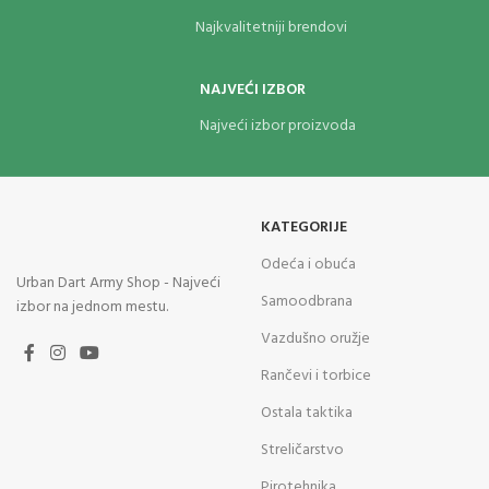
Najkvalitetniji brendovi
NAJVEĆI IZBOR
Najveći izbor proizvoda
KATEGORIJE
Odeća i obuća
Urban Dart Army Shop - Najveći
Samoodbrana
izbor na jednom mestu.
Vazdušno oružje
Rančevi i torbice
Ostala taktika
Streličarstvo
Pirotehnika