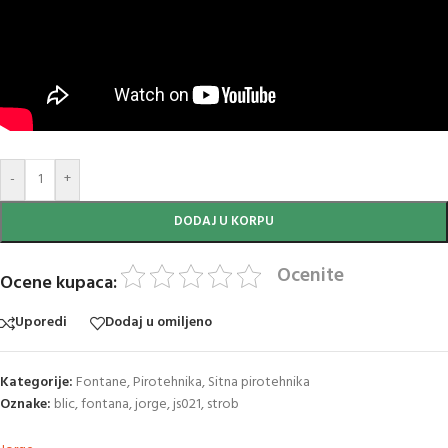
-
+
DODAJ U KORPU
Ocenite
Ocene kupaca:
Uporedi
Dodaj u omiljeno
Kategorije:
Fontane
,
Pirotehnika
,
Sitna pirotehnika
Oznake:
blic
,
fontana
,
jorge
,
js021
,
strob