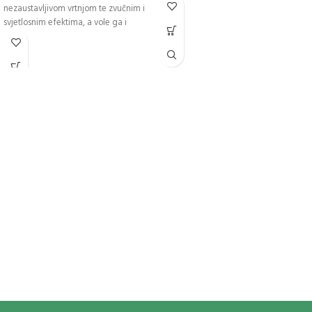
nezaustavljivom vrtnjom te zvučnim i
svjetlosnim efektima, a vole ga i
stariji.Sadrži 5 komada u kutiji.
https://youtu.be/CT-3_cn_yZo