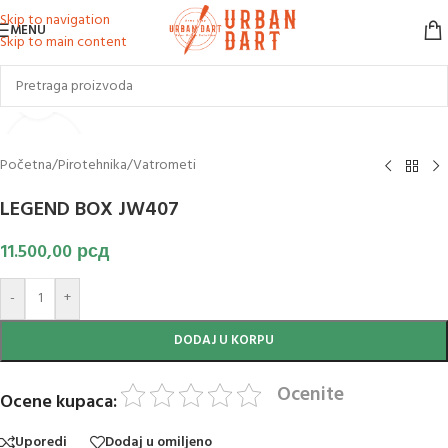
Skip to navigation
MENU
Skip to main content
Klikni za uvećanje slike
Početna
/
Pirotehnika
/
Vatrometi
LEGEND BOX JW407
11.500,00
рсд
-
+
DODAJ U KORPU
Ocenite
Ocene kupaca:
Uporedi
Dodaj u omiljeno