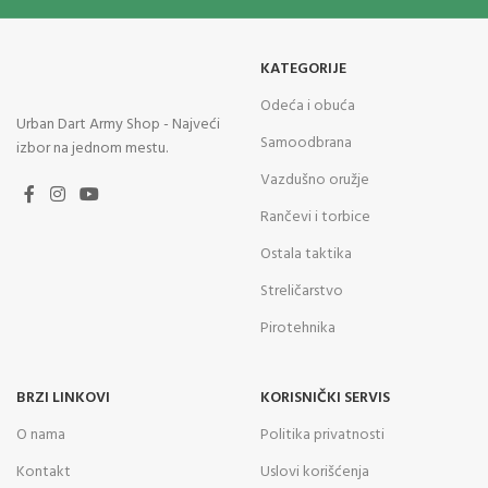
KATEGORIJE
Odeća i obuća
Urban Dart Army Shop - Najveći
Samoodbrana
izbor na jednom mestu.
Vazdušno oružje
Rančevi i torbice
Ostala taktika
Streličarstvo
Pirotehnika
BRZI LINKOVI
KORISNIČKI SERVIS
O nama
Politika privatnosti
Kontakt
Uslovi korišćenja