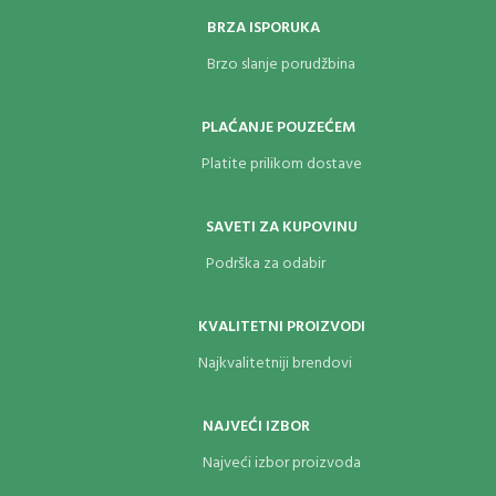
BRZA ISPORUKA
Brzo slanje porudžbina
PLAĆANJE POUZEĆEM
Platite prilikom dostave
SAVETI ZA KUPOVINU
Podrška za odabir
KVALITETNI PROIZVODI
Najkvalitetniji brendovi
NAJVEĆI IZBOR
Najveći izbor proizvoda