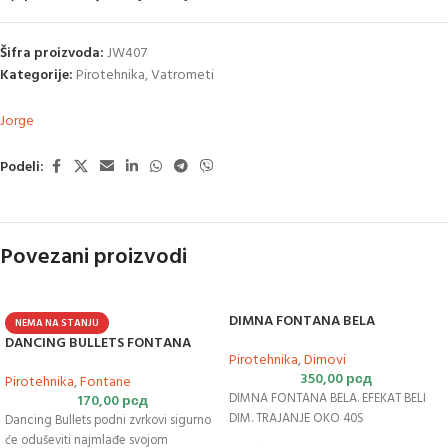
Šifra proizvoda:
JW407
Kategorije:
Pirotehnika
,
Vatrometi
Jorge
Podeli:
Povezani proizvodi
DIMNA FONTANA BELA
NEMA NA STANJU
DANCING BULLETS FONTANA
Pirotehnika
,
Dimovi
350,00
рсд
Pirotehnika
,
Fontane
DIMNA FONTANA BELA. EFEKAT BELI
170,00
рсд
DIM. TRAJANJE OKO 40S
Dancing Bullets podni zvrkovi sigurno
će oduševiti najmlađe svojom