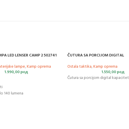
MPA LED LENSER CAMP 2 502741
ČUTURA SA PORCIJOM DIGITAL
aterijske lampe
,
Kamp oprema
Ostala taktika
,
Kamp oprema
1.990,00
рсд
1.550,00
рсд
Čutura sa porcijom digital kapaciteta
ti
 do 140 lumena
štite
 50 x 50 mm
 Lenser, Nemačka