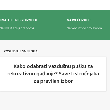
KVALITETNI PROIZVODI
NAJVEĆI IZBOR
Najkvalitetniji brendovi
Najveći izbor proizvoda
POSLEDNJE SA BLOGA
Kako odabrati vazdušnu pušku za
rekreativno gađanje? Saveti stručnjaka
05
za pravilan izbor
AVG