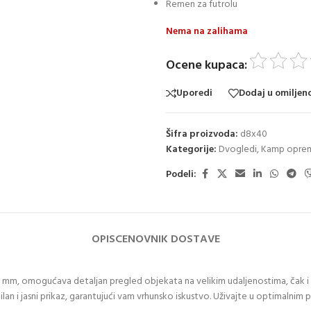
Remen za futrolu
Nema na zalihama
Ocene kupaca:
Uporedi
Dodaj u omiljen
Šifra proizvoda:
d8x40
Kategorije:
Dvogledi
,
Kamp opre
Podeli:
OPIS
CENOVNIK DOSTAVE
 omogućava detaljan pregled objekata na velikim udaljenostima, čak i u usl
ilan i jasni prikaz, garantujući vam vrhunsko iskustvo. Uživajte u optimalni