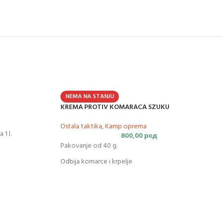
NEMA NA STANJU
KREMA PROTIV KOMARACA SZUKU
Ostala taktika
,
Kamp oprema
 1 l.
800,00
рсд
Pakovanje od 40 g.
Odbija komarce i krpelje