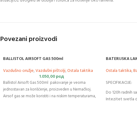
situaciji.Uz dvogled se dobija i torbica za nošenje oko ramena.
Povezani proizvodi
BALLISTOL AIRSOFT GAS 500ml
BATERIJSKA LA
Vazdušno oružje
,
Vazdušni pištolji
,
Ostala taktika
Ostala taktika
,
B
1.050,00
рсд
SPECIFIKACIJE:
Ballistol Airsoft Gas 500ml pakovanje je veoma
jednostavan za korišćenje, proizveden u Nemačkoj.
Do 120h radnih sa
Airsof gas se može koristiti i na niskim temperaturama,
Intezitet svetla
neutralnog je mirisa.
Pištolji
su zaštićeni zahvaljujući
IP54 standard za
silikonskim uljem koje ovaj
proizvod
sadrži. Takođe štiti
Dimenzije – 61 x
pištolj od blokiranja u slučaju lakog mraza. Boce su pod
Težina – 92g
pritiskom i zapaljive. Čuvati van domašaja dece!
Baterije 3x AAA
Proizvođač: Led