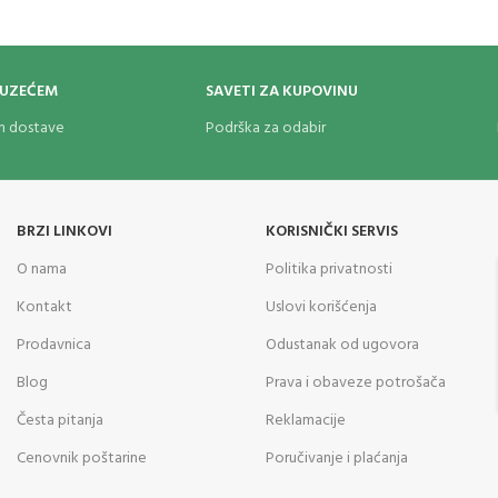
OUZEĆEM
SAVETI ZA KUPOVINU
om dostave
Podrška za odabir
BRZI LINKOVI
KORISNIČKI SERVIS
O nama
Politika privatnosti
Kontakt
Uslovi korišćenja
Prodavnica
Odustanak od ugovora
Blog
Prava i obaveze potrošača
Česta pitanja
Reklamacije
Cenovnik poštarine
Poručivanje i plaćanja