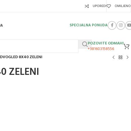
UPOREDI
OMILJENO
SPECIJALNA PONUDA
JA
POZOVITE ODMAH!
+381603158556
DVOGLED 8X40 ZELENI
0 ZELENI