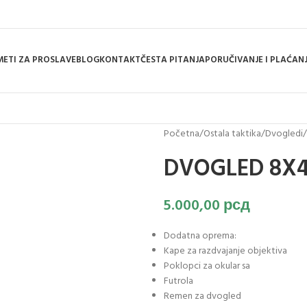
ETI ZA PROSLAVE
BLOG
KONTAKT
ČESTA PITANJA
PORUČIVANJE I PLAĆAN
Početna
/
Ostala taktika
/
Dvogledi
/
DVOGLED 8X4
5.000,00
рсд
Dodatna oprema:
Kape za razdvajanje objektiva
Poklopci za okular sa
Futrola
Remen za dvogled