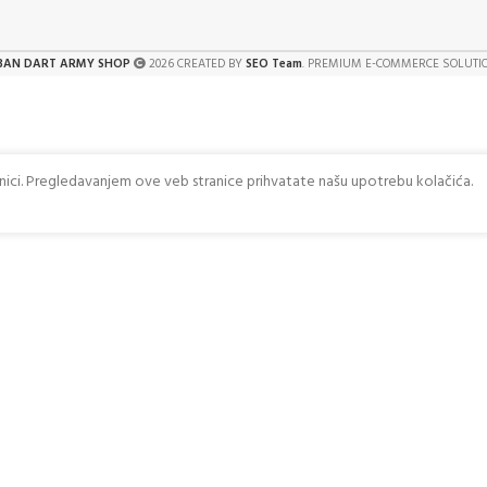
BAN DART ARMY SHOP
2026 CREATED BY
SEO Team
. PREMIUM E-COMMERCE SOLUTI
anici. Pregledavanjem ove veb stranice prihvatate našu upotrebu kolačića.