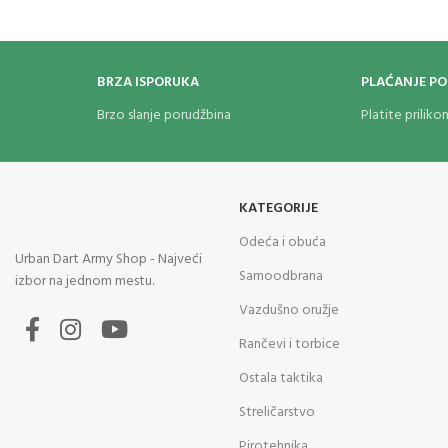
BRZA ISPORUKA
PLAĆANJE P
Brzo slanje porudžbina
Platite prilik
KATEGORIJE
Odeća i obuća
Urban Dart Army Shop - Najveći
Samoodbrana
izbor na jednom mestu.
Vazdušno oružje
Rančevi i torbice
Ostala taktika
Streličarstvo
Pirotehnika