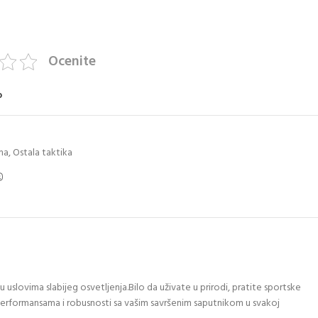
Ocenite
o
ma
,
Ostala taktika
ovima slabijeg osvetljenja.Bilo da uživate u prirodi, pratite sportske
m performansama i robusnosti sa vašim savršenim saputnikom u svakoj