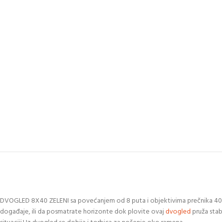
DVOGLED 8X40 ZELENI sa povećanjem od 8 puta i objektivima prečnika 40 mm,
događaje, ili da posmatrate horizonte dok plovite ovaj
dvogled
pruža stab