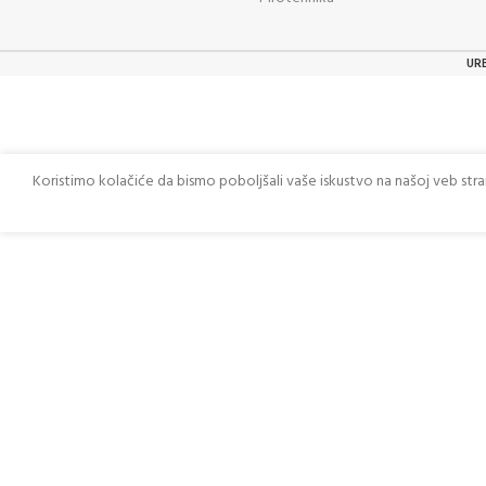
UR
Koristimo kolačiće da bismo poboljšali vaše iskustvo na našoj veb str