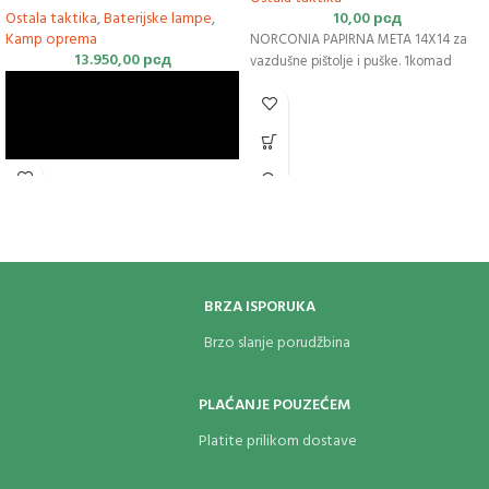
Ostala taktika
,
Baterijske lampe
,
10,00
рсд
Kamp oprema
NORCONIA PAPIRNA META 14X14 za
13.950,00
рсд
vazdušne pištolje i puške. 1komad
BRZA ISPORUKA
Brzo slanje porudžbina
PLAĆANJE POUZEĆEM
Platite prilikom dostave