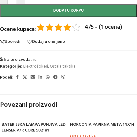
DODAJ U KORPU
4/5 - (1 ocena)
Ocene kupaca:
Uporedi
Dodaj u omiljeno
Šifra proizvoda:
ss
Kategorije:
Elektrošokeri
,
Ostala taktika
Podeli:
Povezani proizvodi
BATERIJSKA LAMPA PUNJIVA LED
NORCONIA PAPIRNA META 14X14
LENSER P7R CORE 502181
Ostala taktika