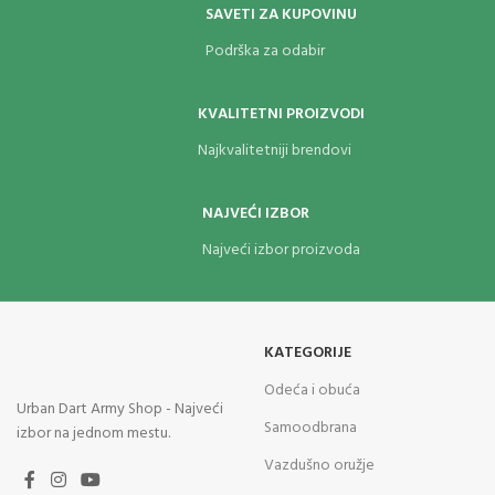
SAVETI ZA KUPOVINU
Podrška za odabir
KVALITETNI PROIZVODI
Najkvalitetniji brendovi
NAJVEĆI IZBOR
Najveći izbor proizvoda
KATEGORIJE
Odeća i obuća
Urban Dart Army Shop - Najveći
Samoodbrana
izbor na jednom mestu.
Vazdušno oružje