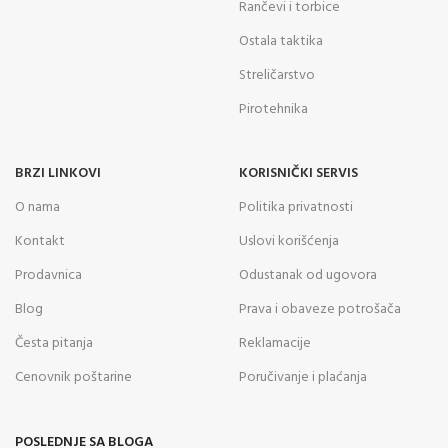
Rančevi i torbice
Ostala taktika
Streličarstvo
Pirotehnika
BRZI LINKOVI
KORISNIČKI SERVIS
O nama
Politika privatnosti
Kontakt
Uslovi korišćenja
Prodavnica
Odustanak od ugovora
Blog
Prava i obaveze potrošača
Česta pitanja
Reklamacije
Cenovnik poštarine
Poručivanje i plaćanja
POSLEDNJE SA BLOGA