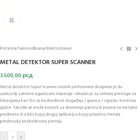
Klikni za uvećanje slike
Početna
/
Samoodbrana
/
Elektrošokeri
METAL DETEKTOR SUPER SCANNER
3.500,00
рсд
Metal detektor Super Scanner visokih performansi dizajniran je da
zadovolji zahteve sigurnosne industrije i idealan je za telesne pretrage na
lokacijama kao što su bezbednost događaja / granica / zgrada i kontrola
gužve. Takođe se može koristiti za skeniranje paketa ili pisama na metalne
predmete ili u bilo kojoj drugoj aplikaciji u kojoj prisustvo metala
predstavlja bezbednosnu pretnju.
-
+