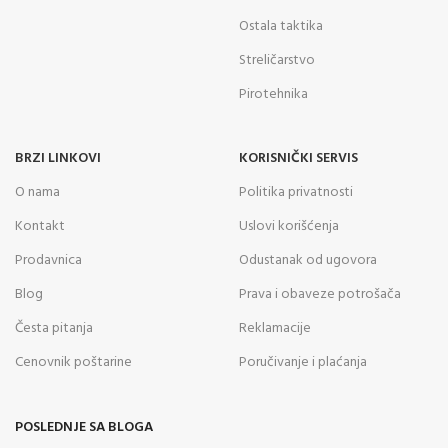
Ostala taktika
Streličarstvo
Pirotehnika
BRZI LINKOVI
KORISNIČKI SERVIS
O nama
Politika privatnosti
Kontakt
Uslovi korišćenja
Prodavnica
Odustanak od ugovora
Blog
Prava i obaveze potrošača
Česta pitanja
Reklamacije
Cenovnik poštarine
Poručivanje i plaćanja
POSLEDNJE SA BLOGA