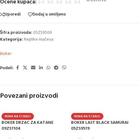
Ocene kupaca:
Uporedi
Dodaj u omiljeno
Šifra proizvoda:
05ZS9506
Kategorija:
Replike mačeva
Boker
Podeli:
Povezani proizvodi
NEMA NA STANJU
NEMA NA STANJU
BOKER DRZAC ZA KATANE
BOKER LAST BLACK SAMURAI
09ZS1104
05ZS9519