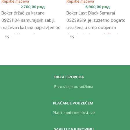
Replike mačeva
Replike mačeva
2.700,00
рсд
6.900,00
рсд
Boker držač za katane
Boker Last Black Samurai
09ZS1104 samurajskih sablji,
05ZS9519 je izuzetno bogato
mačeva i katana napravljen od
ukrašena u crno obojenim
crnog lakiranog drveta
drvenim koricama.
Sečivo
je
predstaviće vašu sablju ili mač
dekorativno od ugljeničnog
na atraktivan i adekvatan način.
čelika 5Cr15MoV sa fino
Postavljena je crvenim filcom
dizajniranom ručkom takođe od
da bi se sprečilo habanje ili
ugljeničnog čelika obmotana
ogrebotine na ručki ili koricama.
tkaninom. Japanski Kanji (znaci)
BRZA ISPORUKA
Nožice takođe opremljene
na koricama u prevodu znače:
filcom.
Velikodušnost, Saosećanje i
Brzo slanje porudžbina
Iskrenost a znaci urezani na
sečivo sablje označavaju: "Od
PLAĆANJE POUZEĆEM
drevnih vremena Bog je sa
Platite prilikom dostave
onima koji su služili časti i
dostojanstvu".
SAVETI ZA KUPOVINU