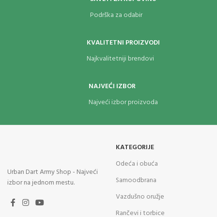
Podrška za odabir
KVALITETNI PROIZVODI
Najkvalitetniji brendovi
NAJVEĆI IZBOR
Najveći izbor proizvoda
KATEGORIJE
Odeća i obuća
Urban Dart Army Shop - Najveći
Samoodbrana
izbor na jednom mestu.
Vazdušno oružje
Rančevi i torbice