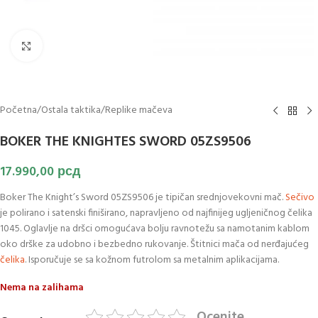
Klikni za uvećanje slike
Početna
/
Ostala taktika
/
Replike mačeva
BOKER THE KNIGHTES SWORD 05ZS9506
17.990,00
рсд
Boker The Knight’s Sword 05ZS9506 je tipičan srednjovekovni mač.
Sečivo
je polirano i satenski finiširano, napravljeno od najfinijeg ugljeničnog čelika
1045. Oglavlje na dršci omogućava bolju ravnotežu sa namotanim kablom
oko drške za udobno i bezbedno rukovanje. Štitnici mača od nerđajućeg
čelika
. Isporučuje se sa kožnom futrolom sa metalnim aplikacijama.
Nema na zalihama
Ocenite