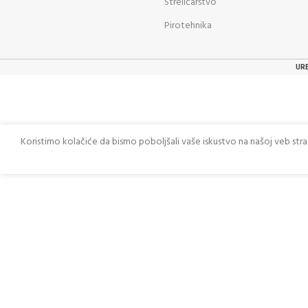
Streličarstvo
Pirotehnika
UR
Koristimo kolačiće da bismo poboljšali vaše iskustvo na našoj veb str