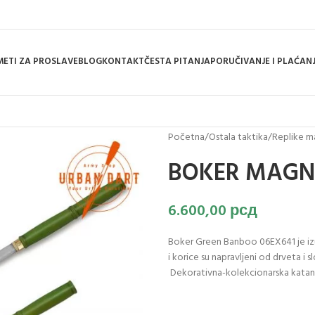
ETI ZA PROSLAVE
BLOG
KONTAKT
ČESTA PITANJA
PORUČIVANJE I PLAĆAN
Početna
/
Ostala taktika
/
Replike 
BOKER MAGN
6.600,00
рсд
Boker Green Banboo 06EX641 je iz
i korice su napravljeni od drveta i 
Dekorativna-kolekcionarska katana,