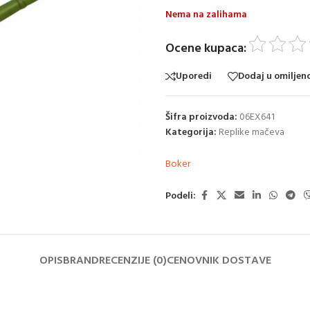
Nema na zalihama
Ocene kupaca:
Uporedi
Dodaj u omiljen
Šifra proizvoda:
06EX641
Kategorija:
Replike mačeva
Boker
Podeli:
OPIS
BRAND
RECENZIJE (0)
CENOVNIK DOSTAVE