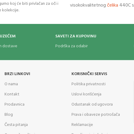
gurno koj će biti privlačan za oči i
visokokvalitetnog
čelika
440C sa
e kolekcije.
satenskim finišom. Drška sablj
crnom pamučnom tkaninom i m
prstenom na sredini. Štitnici "t
livenog gvožđa sa 2 otvora. Lak
OUZEĆEM
SAVETI ZA KUPOVINU
korice crne boje sa
dekorativni
om dostave
Podrška za odabir
pamučnom crnom tkaninom.
BRZI LINKOVI
KORISNIČKI SERVIS
O nama
Politika privatnosti
Kontakt
Uslovi korišćenja
Prodavnica
Odustanak od ugovora
Blog
Prava i obaveze potrošača
Česta pitanja
Reklamacije