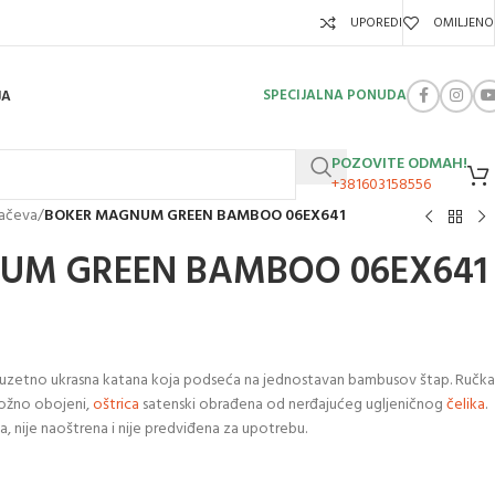
UPOREDI
OMILJENO
SPECIJALNA PONUDA
JA
POZOVITE ODMAH!
+381603158556
mačeva
/
BOKER MAGNUM GREEN BAMBOO 06EX641
UM GREEN BAMBOO 06EX641
uzetno ukrasna katana koja podseća na jednostavan bambusov štap. Ručka
složno obojeni,
oštrica
satenski obrađena od nerđajućeg ugljeničnog
čelika
.
 nije naoštrena i nije predviđena za upotrebu.