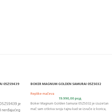
I 05ZS9439
BOKER MAGNUM GOLDEN SAMURAI 05ZS032
Replike mačeva
19.990,00
рсд
 05ZS9439 je
Boker Magnum Golden Samurai 05ZS032 je izuzetan
mač sam otkriva svoju tajnu kad se izvuče iz korica,
d nerđajućeg