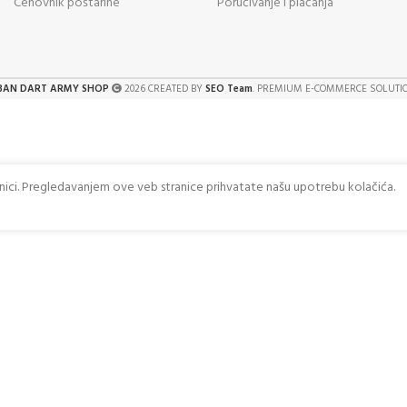
Cenovnik poštarine
Poručivanje i plaćanja
BAN DART ARMY SHOP
2026 CREATED BY
SEO Team
. PREMIUM E-COMMERCE SOLUTI
anici. Pregledavanjem ove veb stranice prihvatate našu upotrebu kolačića.