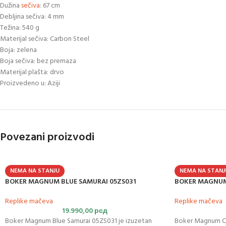
Dužina
sečiva
: 67 cm
Debljina sečiva: 4 mm
Težina: 540 g
Materijal sečiva: Carbon Steel
Boja: zelena
Boja sečiva: bez premaza
Materijal plašta: drvo
Proizvedeno u: Aziji
Povezani proizvodi
NEMA NA STANJU
NEMA NA STANJ
BOKER MAGNUM BLUE SAMURAI 05ZS031
BOKER MAGNUM
Replike mačeva
Replike mačeva
19.990,00
рсд
Boker Magnum Blue Samurai 05ZS031 je izuzetan
Boker Magnum C