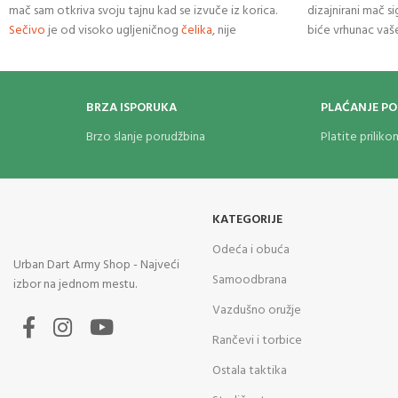
mač sam otkriva svoju tajnu kad se izvuče iz korica.
dizajnirani mač si
Sečivo
je od visoko ugljeničnog
čelika
, nije
biće vrhunac vaš
naoštreno. Kada je izrađen mač uočena je svetlucava
plava boja koja je njegov zaštitni znak. Vešto
dizajnirana Tsuba u bronzanoj boji finiširana sa zlatnim
BRZA ISPORUKA
PLAĆANJE P
akcentima. Drška katane je omotana crnom
pamučnom tkaninom. Štitnici “tsuba” i delovi na
Brzo slanje porudžbina
Platite prilik
koricama su od mesinga. Lakirane drvene korice od
bambusa.
KATEGORIJE
Odeća i obuća
Urban Dart Army Shop - Najveći
Samoodbrana
izbor na jednom mestu.
Vazdušno oružje
Rančevi i torbice
Ostala taktika