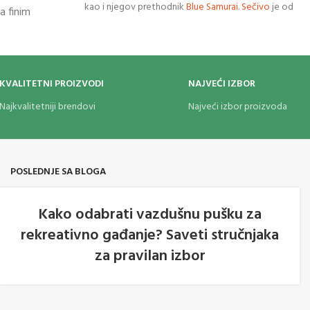
kao i njegov prethodnik
Blue Samurai
.
Sečivo
je od
 finim
visoko ugljeničnog čelika nije naoštreni ni
e umotana sa
namenjeno za upotrebu. Kada je izrađen mač uočena
esinganim
je svetlucava zlatna boja koja je njegov zaštitni
suba" od crnog
znak. Vešto dizajnirana Tsuba u bronzanoj boji
irane drvene
finiširana sa zlatnim akcentima. Drška katane
KVALITETNI PROIZVODI
NAJVEĆI IZBOR
m
delovima i
omotana crnom pamučnom tkaninom. Štitnici
Najkvalitetniji brendovi
Najveći izbor proizvoda
“tsuba” i delovi na koricama su od mesinga. Lakirane
drvene korice od bambusa.
POSLEDNJE SA BLOGA
Kako odabrati vazdušnu pušku za
rekreativno gađanje? Saveti stručnjaka
05
za pravilan izbor
AVG