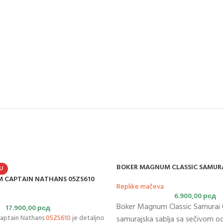
BOKER MAGNUM CLASSIC SAMURA
U
 CAPTAIN NATHANS 05ZS610
Replike mačeva
6.900,00
рсд
Boker Magnum Classic Samurai
17.900,00
рсд
aptain Nathans
05ZS610
je detaljno
samurajska sablja sa sečivom o