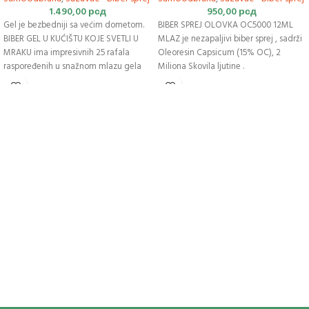
1.490,00
рсд
950,00
рсд
Gel je bezbedniji sa većim dometom.
BIBER SPREJ OLOVKA OC5000 12ML
BIBER GEL U KUĆIŠTU KOJE SVETLI U
MLAZ je nezapaljivi biber sprej , sadrži
MRAKU ima impresivnih 25 rafala
Oleoresin Capsicum (15% OC), 2
raspoređenih u snažnom mlazu gela
Miliona Skovila ljutine .
sa dometom od 12 stopa (4 metra).
Sprej ima karakteristike Magle sa
Biber gel je otporan na udar vetra i
sitnim kapljicama što ga čini odličnim
može se koristiti i u zatvorenom
za blisku
samoodbranu
.
prostoru za razliku od tradicionalnih
Daljina snopa spreja je do 2metra.
sprejeva za biber
Zaštitni poklopac za sprečavanje
slučajnog aktiviranja.
Ostanite bezbedni uz besplatnu obuku
Oblik naliv pera.
o bezbednosti. Osećajte se sigurno sa
Visina boce: 150 mm
svakim SABRE proizvodom. Pakovanje
Debljina boce: 15 mm
uključuje linkove do besplatnih video
Sprej proizveden u
Nemačkoj
zapisa o obuci, tako da budete
spremniji da koristite svoj SABRE biber
gel.