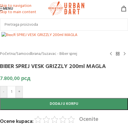
Skip to navigation
MENU
Skip to main content
Klikni za uvećanje slike
Početna
/
Samoodbrana
/
Suzavac - Biber sprej
BIBER SPREJ VESK GRIZZLY 200ml MAGLA
7.800,00
рсд
-
+
DODAJ U KORPU
Ocenite
Ocene kupaca: