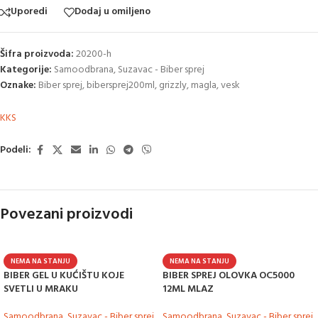
Uporedi
Dodaj u omiljeno
Šifra proizvoda:
20200-h
Kategorije:
Samoodbrana
,
Suzavac - Biber sprej
Oznake:
Biber sprej
,
bibersprej200ml
,
grizzly
,
magla
,
vesk
KKS
Podeli:
Povezani proizvodi
NEMA NA STANJU
NEMA NA STANJU
BIBER GEL U KUĆIŠTU KOJE
BIBER SPREJ OLOVKA OC5000
SVETLI U MRAKU
12ML MLAZ
Samoodbrana
,
Suzavac - Biber sprej
Samoodbrana
,
Suzavac - Biber sprej