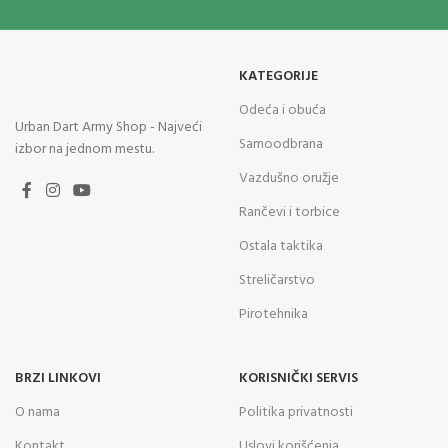
KATEGORIJE
Odeća i obuća
Urban Dart Army Shop - Najveći
Samoodbrana
izbor na jednom mestu.
Vazdušno oružje
Rančevi i torbice
Ostala taktika
Streličarstvo
Pirotehnika
BRZI LINKOVI
KORISNIČKI SERVIS
O nama
Politika privatnosti
Kontakt
Uslovi korišćenja