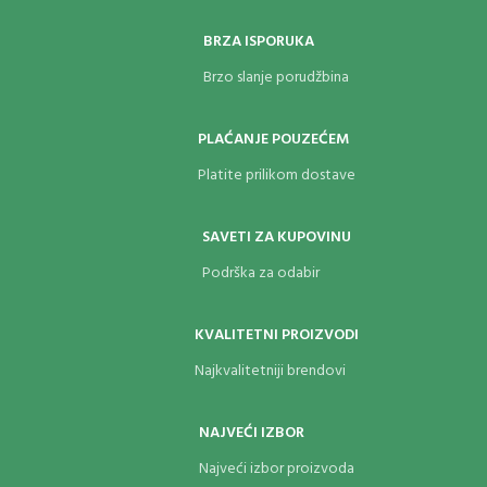
BRZA ISPORUKA
Brzo slanje porudžbina
PLAĆANJE POUZEĆEM
Platite prilikom dostave
SAVETI ZA KUPOVINU
Podrška za odabir
KVALITETNI PROIZVODI
Najkvalitetniji brendovi
NAJVEĆI IZBOR
Najveći izbor proizvoda