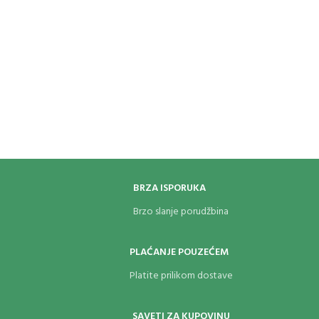
BRZA ISPORUKA
Brzo slanje porudžbina
PLAĆANJE POUZEĆEM
Platite prilikom dostave
SAVETI ZA KUPOVINU