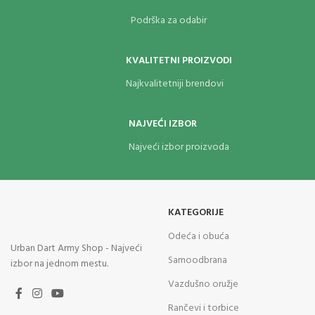
Podrška za odabir
KVALITETNI PROIZVODI
Najkvalitetniji brendovi
NAJVEĆI IZBOR
Najveći izbor proizvoda
KATEGORIJE
Odeća i obuća
Urban Dart Army Shop - Najveći
Samoodbrana
izbor na jednom mestu.
Vazdušno oružje
Rančevi i torbice