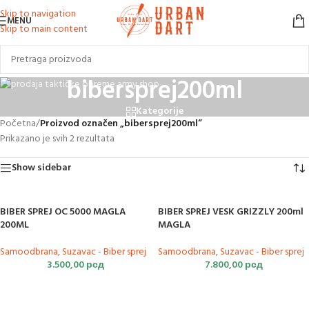
Skip to navigation
MENU
Skip to main content
bibersprej200ml
Kategorije
Početna
/
Proizvod označen „bibersprej200ml“
Prikazano je svih 2 rezultata
Show sidebar
BIBER SPREJ OC 5000 MAGLA
BIBER SPREJ VESK GRIZZLY 200ml
200ML
MAGLA
Samoodbrana
,
Suzavac - Biber sprej
Samoodbrana
,
Suzavac - Biber sprej
3.500,00
рсд
7.800,00
рсд