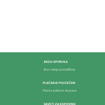
BRZA ISPORUKA
Brzo slanje porudžbina
PLAĆANJE POUZEĆEM
Platite prilikom dostave
SAVETI ZA KUPOVINU