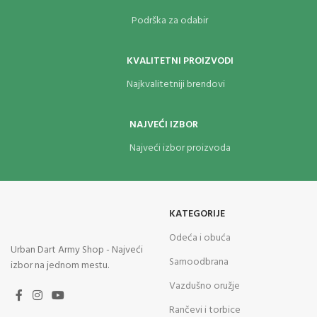
Podrška za odabir
KVALITETNI PROIZVODI
Najkvalitetniji brendovi
NAJVEĆI IZBOR
Najveći izbor proizvoda
KATEGORIJE
Odeća i obuća
Urban Dart Army Shop - Najveći
Samoodbrana
izbor na jednom mestu.
Vazdušno oružje
Rančevi i torbice