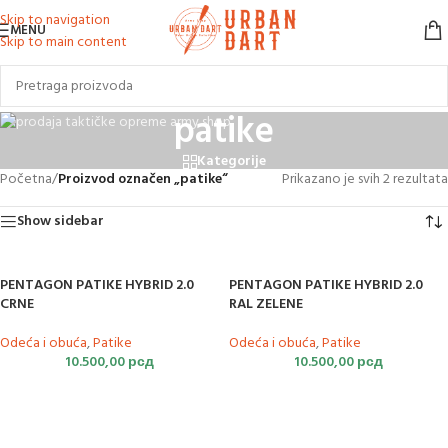
Skip to navigation
MENU
Skip to main content
patike
Kategorije
Početna
/
Proizvod označen „patike“
Prikazano je svih 2 rezultata
Show sidebar
PENTAGON PATIKE HYBRID 2.0
PENTAGON PATIKE HYBRID 2.0
CRNE
RAL ZELENE
Odeća i obuća
,
Patike
Odeća i obuća
,
Patike
10.500,00
рсд
10.500,00
рсд