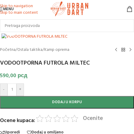
Skip to navigation
MENU
Skip to main content
Klikni za uvećanje slike
Početna
/
Ostala taktika
/
Kamp oprema
VODOOTPORNA FUTROLA MILTEC
590,00
рсд
-
+
DODAJ U KORPU
Ocenite
Ocene kupaca:
Uporedi
Dodaj u omiljeno