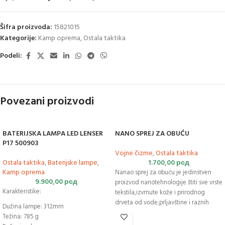
Šifra proizvoda:
15821015
Kategorije:
Kamp oprema
,
Ostala taktika
Podeli:
Povezani proizvodi
BATERIJSKA LAMPA LED LENSER
NANO SPREJ ZA OBUĆU
P17 500903
Vojne čizme
,
Ostala taktika
Ostala taktika
,
Baterijske lampe
,
1.700,00
рсд
Kamp oprema
Nanao sprej za obuću je jedinstven
9.900,00
рсд
proizvod nanotehnologije štiti sve vrste
Karakteristike:
tekstila,izvrnute kože i prirodnog
drveta od vode,prljavštine i raznih
Dužina lampe: 312mm
fleka. Proizvod je golim okom nevidljiv
Težina: 785 g
i ne utiče na izgled i boju materijala.