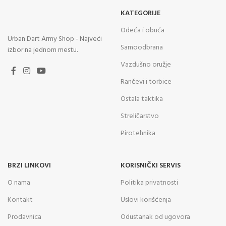
KATEGORIJE
Odeća i obuća
Urban Dart Army Shop - Najveći
Samoodbrana
izbor na jednom mestu.
Vazdušno oružje
Rančevi i torbice
Ostala taktika
Streličarstvo
Pirotehnika
BRZI LINKOVI
KORISNIČKI SERVIS
O nama
Politika privatnosti
Kontakt
Uslovi korišćenja
Prodavnica
Odustanak od ugovora