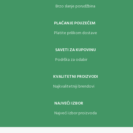
Brzo slanje porudžbina
PLAĆANJE POUZEĆEM
Platite prilikom dostave
SAVETI ZA KUPOVINU
Podrška za odabir
KVALITETNI PROIZVODI
Najkvalitetniji brendovi
NAJVEĆI IZBOR
Najveći izbor proizvoda