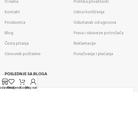
O nama
Politika privatnosti
Kontakt
Uslovi korišćenja
Prodavnica
Odustanak od ugovora
Blog
Prava i obaveze potrošača
Česta pitanja
Reklamacije
Cenovnik poštarine
Poručivanje i plaćanja
POSLEDNJE SA BLOGA
odavnica
Omiljeno
Korpa
Moj nalog
05
AVG
Kako odabrati vazdušnu pušku za
rekreativno gađanje? Saveti
stručnjaka za pravilan izbor