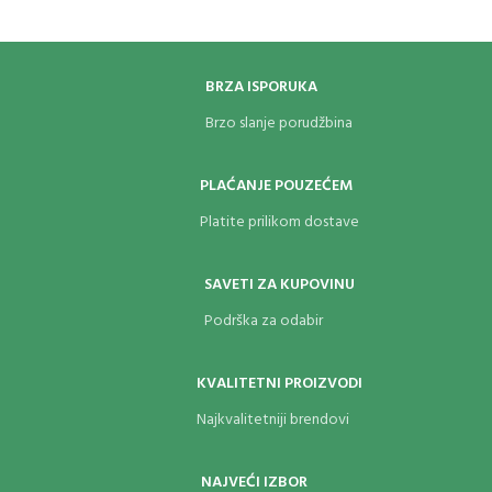
BRZA ISPORUKA
Brzo slanje porudžbina
PLAĆANJE POUZEĆEM
Platite prilikom dostave
SAVETI ZA KUPOVINU
Podrška za odabir
KVALITETNI PROIZVODI
Najkvalitetniji brendovi
NAJVEĆI IZBOR