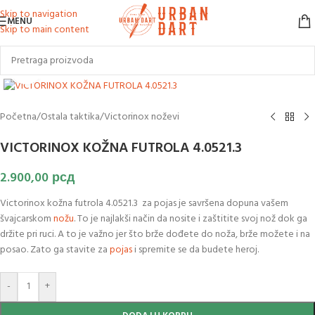
Skip to navigation
MENU
Skip to main content
Klikni za uvećanje slike
Početna
/
Ostala taktika
/
Victorinox noževi
VICTORINOX KOŽNA FUTROLA 4.0521.3
2.900,00
рсд
Victorinox kožna futrola 4.0521.3 za pojas je savršena dopuna vašem
švajcarskom
nožu
. To je najlakši način da nosite i zaštitite svoj nož dok ga
držite pri ruci. A to je važno jer što brže dođete do noža, brže možete i na
posao. Zato ga stavite za
pojas
i spremite se da budete heroj.
-
+