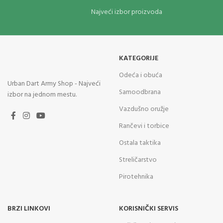
Najveći izbor proizvoda
KATEGORIJE
Odeća i obuća
Urban Dart Army Shop - Najveći
Samoodbrana
izbor na jednom mestu.
Vazdušno oružje
Rančevi i torbice
Ostala taktika
Streličarstvo
Pirotehnika
BRZI LINKOVI
KORISNIČKI SERVIS