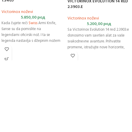
1.3405
VICTORINOX EVOLUTION 14 RED
2.3903.E
Victorinox noževi
5.850,00
рсд
Victorinox noževi
Kada čujete reči
Swiss
Armi Knife,
5.200,00
рсд
šanse su da pomislite na
Sa Victorinox Evolution 14 red 2.3903.e
legendarni oficirski nož. I ta se
donosimo vam savršen alat za vaše
legenda nastavlja s džepnim nožem
svakodnevne avanture. Prihvatite
Victorinox Compact red 1.3405. Sa
promene, istražujte nove horizonte,
Compactom u
džepu
spremni ste za
napredujte svakodnevno . O tome
sve u vašim svakodnevnim
govori
kolekcija
Evolution. Sadrži sve
avanturama.
funkcije koje su vam potrebne sa
posebno oblikovanim vagama koje
nude izvanredno prijanjanje i
stabilnost. Radite brže i lakše sa ovom
malo evolucije koja vam stoji u džepu.
Komad evolucije koji stane u vaš džep.
Džepni nož napravljen u
Švajcarskoj
sa
14 funkcija i ergonomski dizajniranom
vagom. Uključuje makaze sa
nazubljenim ivicama i vadičep.