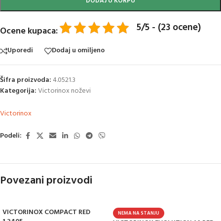
DODAJ U KORPU
5/5 - (23 ocene)
Ocene kupaca:
Uporedi
Dodaj u omiljeno
Šifra proizvoda:
4.0521.3
Kategorija:
Victorinox noževi
Victorinox
Podeli:
Povezani proizvodi
VICTORINOX COMPACT RED
NEMA NA STANJU