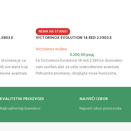
NEMA NA STANJU
.3803.E
VICTORINOX EVOLUTION 14 RED 2.3903.E
Victorinox noževi
5.200,00
рсд
 stvorena je za
Sa Victorinox Evolution 14 red 2.3903.e donosimo
ži sve alate koji
vam savršen alat za vaše svakodnevne avanture.
nevne avanture.
Prihvatite promene, istražujte nove horizonte,
kovanih vaga
napredujte svakodnevno . O tome govori
kolekcija
bilnost. Radite
Evolution. Sadrži sve funkcije koje su vam potrebne
koja vam stoji u
sa posebno oblikovanim vagama koje nude
KVALITETNI PROIZVODI
NAJVEĆI IZBOR
 vaš džep. Džepni
izvanredno prijanjanje i stabilnost. Radite brže i lakše
kcija i
sa ovom malo evolucije koja vam stoji u džepu.
Najkvalitetniji brendovi
Najveći izbor proizvoda
ctorinox
Komad evolucije koji stane u vaš džep. Džepni nož
 nokte sa
napravljen u
Švajcarskoj
sa 14 funkcija i ergonomski
dizajniranom vagom. Uključuje makaze sa