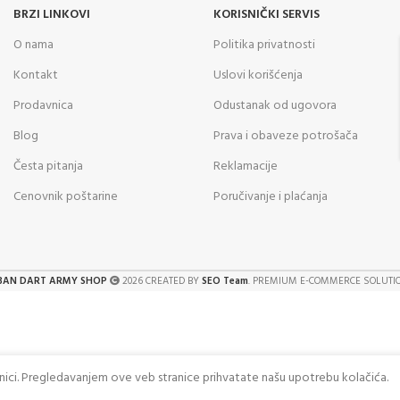
BRZI LINKOVI
KORISNIČKI SERVIS
O nama
Politika privatnosti
Kontakt
Uslovi korišćenja
Prodavnica
Odustanak od ugovora
Blog
Prava i obaveze potrošača
Česta pitanja
Reklamacije
Cenovnik poštarine
Poručivanje i plaćanja
BAN DART ARMY SHOP
2026 CREATED BY
SEO Team
. PREMIUM E-COMMERCE SOLUTI
anici. Pregledavanjem ove veb stranice prihvatate našu upotrebu kolačića.