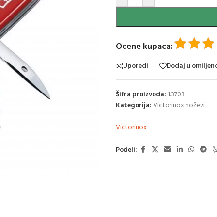
Ocene kupaca:
Uporedi
Dodaj u omiljen
Šifra proizvoda:
1.3703
Kategorija:
Victorinox noževi
Victorinox
Podeli: