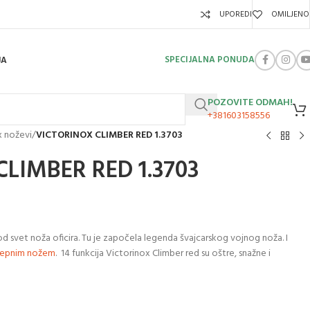
UPOREDI
OMILJENO
SPECIJALNA PONUDA
JA
POZOVITE ODMAH!
+381603158556
x noževi
/
VICTORINOX CLIMBER RED 1.3703
LIMBER RED 1.3703
od svet noža oficira. Tu je započela legenda švajcarskog vojnog noža. I
epnim
nožem
. 14 funkcija Victorinox Climber red su oštre, snažne i