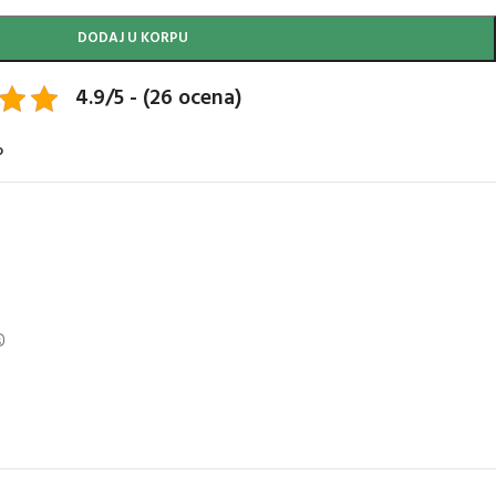
DODAJ U KORPU
4.9/5 - (26 ocena)
o