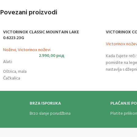
Povezani proizvodi
VICTORINOX CLASSIC MOUNTAIN LAKE
VICTORINOX CO
0.6223.23G
Victorinox nožev
Noževi
,
Victorinox noževi
2.990,00
рсд
Kada čujete reči
Alati:
pomislite na legen
nastavlja s dže
Oštrica, mala
1.3405. Sa Comp
Čačkalica
vašim svakodnev
Makaze
Pinceta
Turpija za nokte
BRZA ISPORUKA
PLAĆANJE P
Odvijač 2,5 mm
Privezak za ključeve
Brzo slanje porudžbina
Platite prilik
Materijal ABS/čelidor