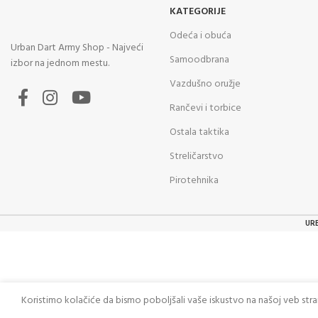
KATEGORIJE
Odeća i obuća
Urban Dart Army Shop - Najveći
Samoodbrana
izbor na jednom mestu.
Vazdušno oružje
Rančevi i torbice
Ostala taktika
Streličarstvo
Pirotehnika
UR
Koristimo kolačiće da bismo poboljšali vaše iskustvo na našoj veb str