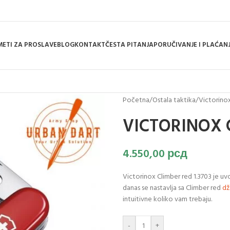
ETI ZA PROSLAVE
BLOG
KONTAKT
ČESTA PITANJA
PORUČIVANJE I PLAĆAN
Početna
/
Ostala taktika
/
Victorino
VICTORINOX C
4.550,00
рсд
Victorinox Climber red 1.3703 je uv
danas se nastavlja sa Climber red
dž
intuitivne koliko vam trebaju.
-
+