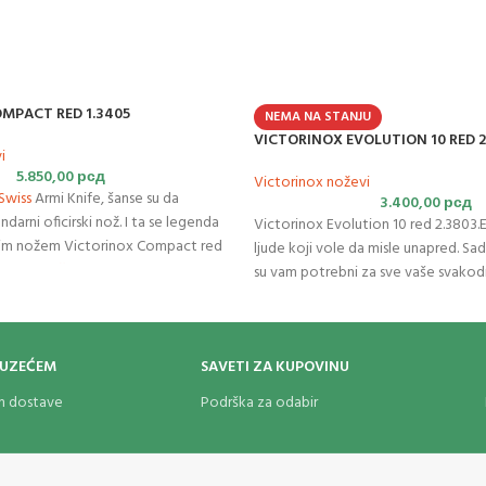
MPACT RED 1.3405
NEMA NA STANJU
VICTORINOX EVOLUTION 10 RED 2
i
5.850,00
рсд
Victorinox noževi
Swiss
Armi Knife, šanse su da
3.400,00
рсд
darni oficirski nož. I ta se legenda
Victorinox Evolution 10 red 2.3803.E
pnim nožem Victorinox Compact red
ljude koji vole da misle unapred. Sadr
actom u
džepu
spremni ste za sve u
su vam potrebni za sve vaše svakod
nim avanturama.
Organizovane između posebno obli
koje nude povećano prianjanje i sta
brže i lakše sa ovom malo
evolucije
OUZEĆEM
SAVETI ZA KUPOVINU
džepu. Komad evolucije koji stane u
nož napravljen u
Švajcarskoj
sa 13 fun
om dostave
Podrška za odabir
ergonomski dizajniranom vagom. Vi
Evolution 10 red uključuje turpiju za
sredstvom za čišćenje noktiju.