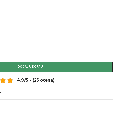
DODAJ U KORPU
4.9/5 - (25 ocena)
o