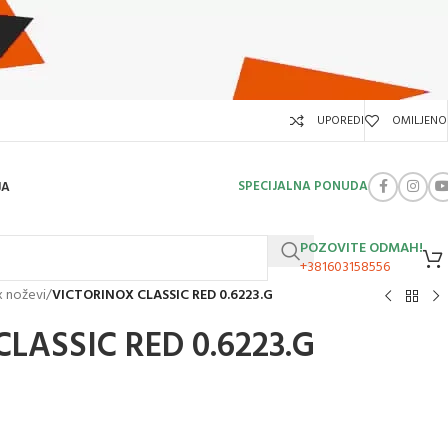
UPOREDI
OMILJENO
SPECIJALNA PONUDA
JA
POZOVITE ODMAH!
+381603158556
x noževi
/
VICTORINOX CLASSIC RED 0.6223.G
LASSIC RED 0.6223.G