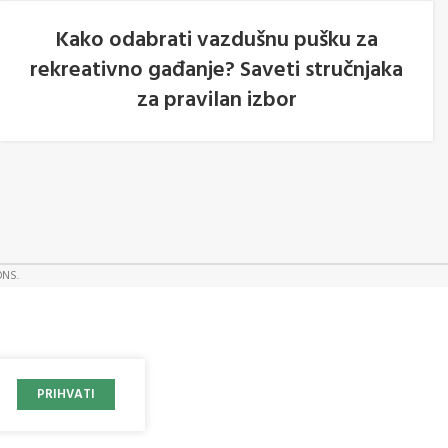
Kako odabrati vazdušnu pušku za
rekreativno gađanje? Saveti stručnjaka
05
za pravilan izbor
AVG
ONS.
PRIHVATI