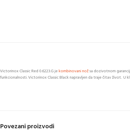
Victorinox Classic Red 0.6223.G je
kombinovani
nož
sa dozivotnom garancijo
funkcionalnosti. Victorinox Classic Black napravljen da traje čitav život. U
Povezani proizvodi