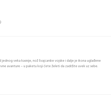
jednog veka kasnije, nož švajcarske vojske i dalje je ikona uglađene
evne avanture – u paketu koji ćete želeti da zadržite uvek uz sebe.