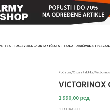
ETI ZA PROSLAVE
BLOG
KONTAKT
ČESTA PITANJA
PORUČIVANJE I PLAĆAN
Početna
/
Ostala taktika
/
Victorino
VICTORINOX C
2.990,00
рсд
SPECIFIKACIJE: