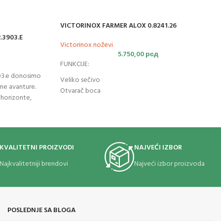
VICTORINOX FARMER ALOX 0.8241.26
.3903.E
Victorinox noževi
5.750,00
рсд
FUNKCIJE:
903.e donosimo
Veliko sečivo
ne avanture.
Otvarač boca
 horizonte,
Oguljivač žica
govori
kolekcija
Šrafciger 7mm
 su vam potrebne
Testera za drvo
je nude
Otvarač konzervi
adite brže i lakše
Šrafciger 3mm
KVALITETNI PROIZVODI
NAJVEĆI IZBOR
ji u džepu.
Šilo
ep. Džepni nož
Najkvalitetniji brendovi
Najveći izbor proizvoda
Prsten za kačenje
ja i ergonomski
ze sa
POSLEDNJE SA BLOGA