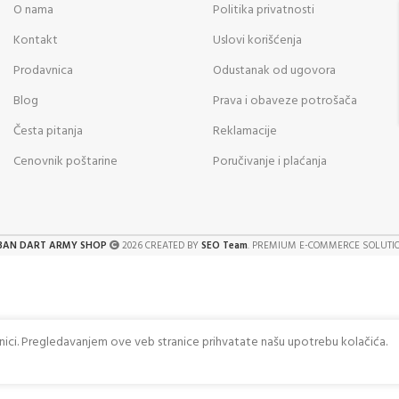
O nama
Politika privatnosti
Kontakt
Uslovi korišćenja
Prodavnica
Odustanak od ugovora
Blog
Prava i obaveze potrošača
Česta pitanja
Reklamacije
Cenovnik poštarine
Poručivanje i plaćanja
BAN DART ARMY SHOP
2026 CREATED BY
SEO Team
. PREMIUM E-COMMERCE SOLUTI
anici. Pregledavanjem ove veb stranice prihvatate našu upotrebu kolačića.