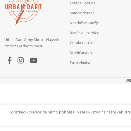
Odeća i obuća
Samoodbrana
Vazdušno oružje
Rančevi i torbice
Urban Dart Army Shop - Najveći
Ostala taktika
izbor na jednom mestu.
Streličarstvo
Pirotehnika
UR
Koristimo kolačiće da bismo poboljšali vaše iskustvo na našoj veb str