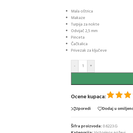
Mala oštrica
Makaze
Turpija za nokte
Odvijač 2,5 mm
Pinceta
Čačkalica
Privezak za ključeve
-
+
Ocene kupaca:
Uporedi
Dodaj u omiljen
Šifra proizvoda:
0.6223.G
Kategorija:
Victorinox noževi