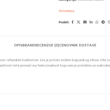
Victorinox
Podeli:
OPIS
BRAND
RECENZIJE (0)
CENOVNIK DOSTAVE
m i vrhunskim kvalitetom. Sve je počelo nožem švajcarskog oficira. Više od 
 klasičnom ćete pronaći svu funkcionalnost koja vam je potrebna za svakodn