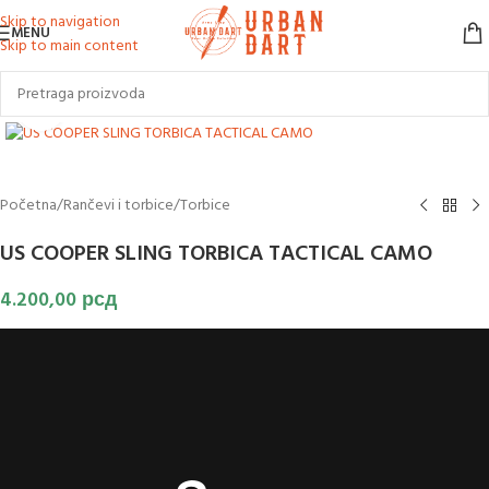
Skip to navigation
MENU
Skip to main content
Klikni za uvećanje slike
Početna
/
Rančevi i torbice
/
Torbice
US COOPER SLING TORBICA TACTICAL CAMO
4.200,00
рсд