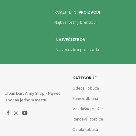
KVALITETNI PROIZVODI
Najkvalitetniji brendovi
NAJVEĆI IZBOR
Najveći izbor proizvoda
KATEGORIJE
Odeća i obuća
Urban Dart Army Shop - Najveći
Samoodbrana
izbor na jednom mestu.
Vazdušno oružje
Rančevi i torbice
Ostala taktika