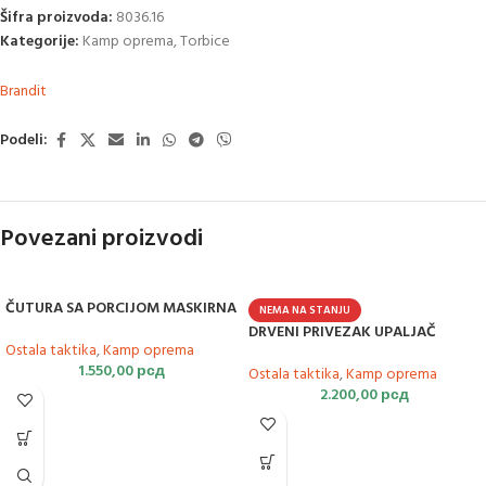
Šifra proizvoda:
8036.16
Kategorije:
Kamp oprema
,
Torbice
Brandit
Podeli:
Povezani proizvodi
ČUTURA SA PORCIJOM MASKIRNA
NEMA NA STANJU
DRVENI PRIVEZAK UPALJAČ
Ostala taktika
,
Kamp oprema
1.550,00
рсд
Ostala taktika
,
Kamp oprema
2.200,00
рсд