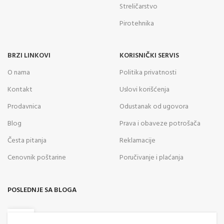
Streličarstvo
Pirotehnika
BRZI LINKOVI
KORISNIČKI SERVIS
O nama
Politika privatnosti
Kontakt
Uslovi korišćenja
Prodavnica
Odustanak od ugovora
Blog
Prava i obaveze potrošača
Česta pitanja
Reklamacije
Cenovnik poštarine
Poručivanje i plaćanja
POSLEDNJE SA BLOGA
05