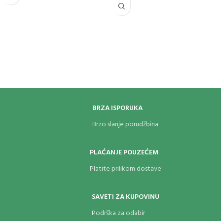
BRZA ISPORUKA
Brzo slanje porudžbina
PLAĆANJE POUZEĆEM
Platite prilikom dostave
SAVETI ZA KUPOVINU
Podrška za odabir