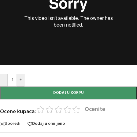
-
+
DODAJ U KORPU
Ocenite
Ocene kupaca:
Uporedi
Dodaj u omiljeno