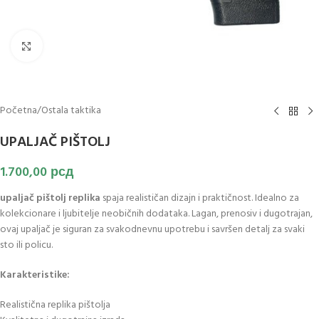
Klikni za uvećanje slike
Početna
/
Ostala taktika
UPALJAČ PIŠTOLJ
1.700,00
рсд
upaljač pištolj replika
spaja realističan dizajn i praktičnost. Idealno za
kolekcionare i ljubitelje neobičnih dodataka. Lagan, prenosiv i dugotrajan,
ovaj upaljač je siguran za svakodnevnu upotrebu i savršen detalj za svaki
sto ili policu.
Karakteristike:
Realistična replika pištolja