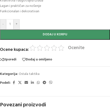
Kvalitetna i dugotrajna izrada
Lagan i praktičan za nošenje
Funkcionalan i dekorativan
-
+
DODAJ U KORPU
Ocenite
Ocene kupaca:
Uporedi
Dodaj u omiljeno
Kategorija:
Ostala taktika
Podeli:
Povezani proizvodi