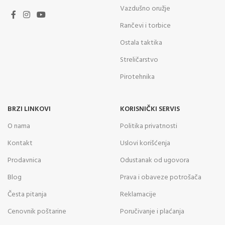
Vazdušno oružje
Rančevi i torbice
Ostala taktika
Streličarstvo
Pirotehnika
BRZI LINKOVI
KORISNIČKI SERVIS
O nama
Politika privatnosti
Kontakt
Uslovi korišćenja
Prodavnica
Odustanak od ugovora
Blog
Prava i obaveze potrošača
Česta pitanja
Reklamacije
Cenovnik poštarine
Poručivanje i plaćanja