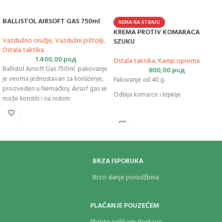
BALLISTOL AIRSOFT GAS 750ml
NEMA NA STANJU
KREMA PROTIV KOMARACA
Vazdušno oružje
,
Vazdušni pištolji
,
SZUKU
Ostala taktika
1.400,00
рсд
Ostala taktika
,
Kamp oprema
Ballistol Airsoft Gas 750ml pakovanje
800,00
рсд
je veoma jednostavan za korišćenje,
Pakovanje od 40 g.
proizveden u Nemačkoj. Airsof gas se
Odbija komarce i krpelje
može koristiti i na niskim
temperaturama, neutralnog je mirisa.
Pištolji
su zaštićeni zahvaljujući
silikonskim uljem koje ovaj
proizvod
sadrži. Takođe štiti pištolj od
blokiranja u slučaju lakog mraza.
Boce su pod pritiskom i zapaljive.
BRZA ISPORUKA
Čuvati van domašaja dece!
Brzo slanje porudžbina
PLAĆANJE POUZEĆEM