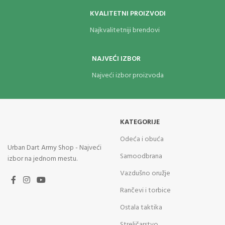
KVALITETNI PROIZVODI
Najkvalitetniji brendovi
NAJVEĆI IZBOR
Najveći izbor proizvoda
KATEGORIJE
Odeća i obuća
Urban Dart Army Shop - Najveći
Samoodbrana
izbor na jednom mestu.
Vazdušno oružje
Rančevi i torbice
Ostala taktika
Streličarstvo