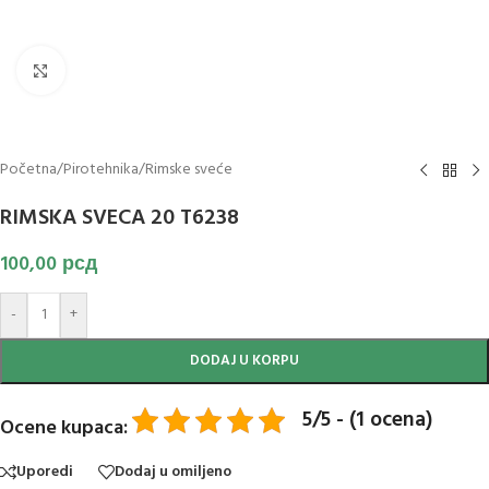
Klikni za uvećanje slike
Početna
/
Pirotehnika
/
Rimske sveće
RIMSKA SVECA 20 T6238
100,00
рсд
-
+
DODAJ U KORPU
5/5 - (1 ocena)
Ocene kupaca:
Uporedi
Dodaj u omiljeno