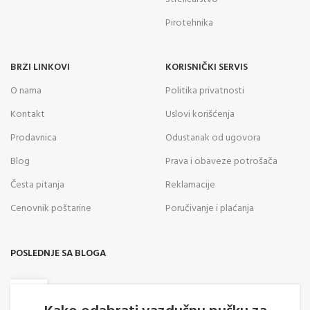
Pirotehnika
BRZI LINKOVI
KORISNIČKI SERVIS
O nama
Politika privatnosti
Kontakt
Uslovi korišćenja
Prodavnica
Odustanak od ugovora
Blog
Prava i obaveze potrošača
Česta pitanja
Reklamacije
Cenovnik poštarine
Poručivanje i plaćanja
POSLEDNJE SA BLOGA
05
AVG