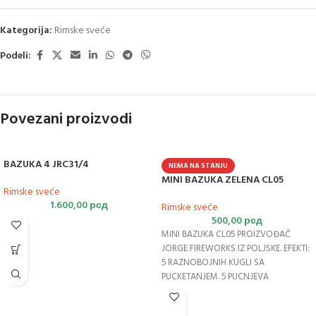
Kategorija:
Rimske sveće
Podeli:
Povezani proizvodi
BAZUKA 4 JRC31/4
NEMA NA STANJU
MINI BAZUKA ZELENA CL05
Rimske sveće
1.600,00
рсд
Rimske sveće
500,00
рсд
MINI BAZUKA CL05 PROIZVOĐAČ
JORGE FIREWORKS IZ POLJSKE. EFEKTI:
5 RAZNOBOJNIH KUGLI SA
PUCKETANJEM. 5 PUCNJEVA