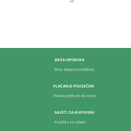
BRZA ISPORUKA
Brzo slanje porudžbina
PLAĆANJE POUZEĆEM
Platite prilikom dostave
SAVETI ZA KUPOVINU
Podrška za odabir