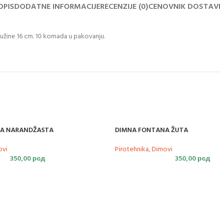
OPIS
DODATNE INFORMACIJE
RECENZIJE (0)
CENOVNIK DOSTAV
 dužine 16 cm. 10 komada u pakovanju.
A NARANDŽASTA
DIMNA FONTANA ŽUTA
ovi
Pirotehnika
,
Dimovi
350,00
рсд
350,00
рсд