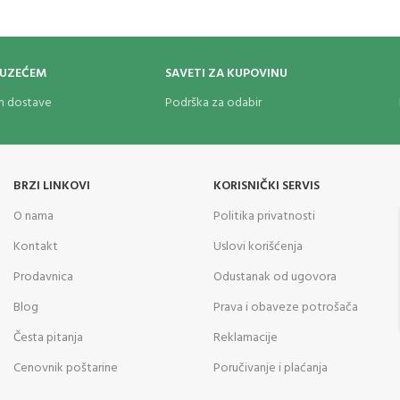
OUZEĆEM
SAVETI ZA KUPOVINU
om dostave
Podrška za odabir
BRZI LINKOVI
KORISNIČKI SERVIS
O nama
Politika privatnosti
Kontakt
Uslovi korišćenja
Prodavnica
Odustanak od ugovora
Blog
Prava i obaveze potrošača
Česta pitanja
Reklamacije
Cenovnik poštarine
Poručivanje i plaćanja