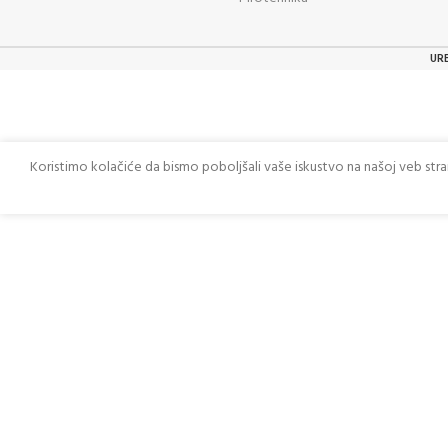
UR
Koristimo kolačiće da bismo poboljšali vaše iskustvo na našoj veb str