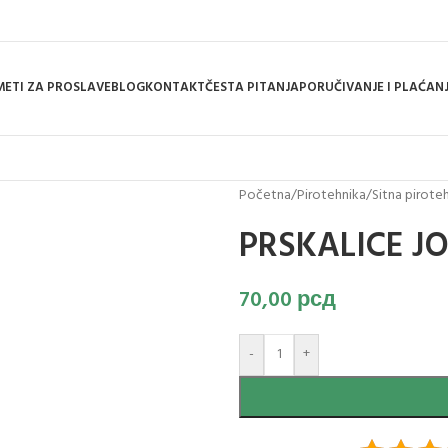
ETI ZA PROSLAVE
BLOG
KONTAKT
ČESTA PITANJA
PORUČIVANJE I PLAĆAN
Početna
/
Pirotehnika
/
Sitna pirote
PRSKALICE JO
70,00
рсд
-
+