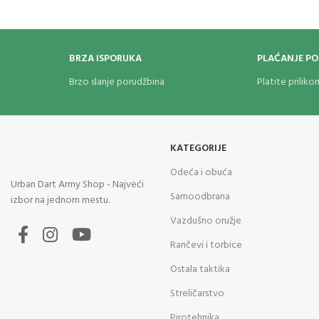
https://youtu.be/CT-3_cn_yZo
BRZA ISPORUKA
PLAĆANJE P
Brzo slanje porudžbina
Platite prilik
KATEGORIJE
Odeća i obuća
Urban Dart Army Shop - Najveći
Samoodbrana
izbor na jednom mestu.
Vazdušno oružje
Rančevi i torbice
Ostala taktika
Streličarstvo
Pirotehnika