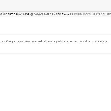
BAN DART ARMY SHOP
2026 CREATED BY
SEO Team
. PREMIUM E-COMMERCE SOLUTI
anici. Pregledavanjem ove veb stranice prihvatate našu upotrebu kolačića.