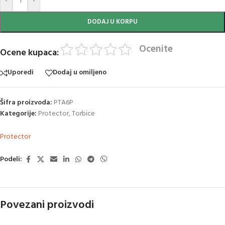
-
+
DODAJ U KORPU
Ocenite
Ocene kupaca:
Uporedi
Dodaj u omiljeno
Šifra proizvoda:
PTA6P
Kategorije:
Protector
,
Torbice
Protector
Podeli:
Povezani proizvodi