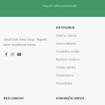
Najveći izbor proizvoda
KATEGORIJE
Odeća i obuća
Urban Dart Army Shop - Najveći
Samoodbrana
izbor na jednom mestu.
Vazdušno oružje
Rančevi i torbice
Ostala taktika
Streličarstvo
Pirotehnika
BRZI LINKOVI
KORISNIČKI SERVIS