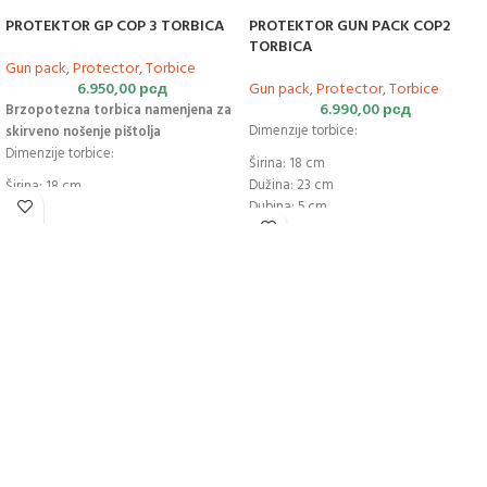
PROTEKTOR GP COP 3 TORBICA
PROTEKTOR GUN PACK COP2
TORBICA
Gun pack
,
Protector
,
Torbice
6.950,00
рсд
Gun pack
,
Protector
,
Torbice
6.990,00
рсд
Brzopotezna torbica namenjena za
Dimenzije torbice:
skirveno nošenje pištolja
Dimenzije torbice:
Širina: 18 cm
Dužina: 23 cm
Širina: 18 cm
Dubina: 5 cm
Dužina: 29cm
Težina: 440 g
Težina: 225 g
Brzopotezna torbica namenjena za
Dubina:11cm
skirveno nošenje pištolja.
Maximalna širina kaiša oko struka: 89
cm
Maximalna širina kaiša oko noge:68cm