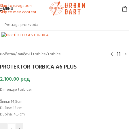
Skip to navigation
MENU
Skip to main content
Klikni za uvećanje slike
Početna
/
Rančevi i torbice
/
Torbice
PROTEKTOR TORBICA A6 PLUS
2.100,00
рсд
Dimenzije torbice:
Širina: 14,5cm
Dužina: 13 cm
Dubina: 4,5 cm