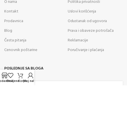
O nama
Politika privatnosti
Kontakt
Uslovi korišćenja
Prodavnica
Odustanak od ugovora
Blog
Prava i obaveze potrošača
Česta pitanja
Reklamacije
Cenovnik poštarine
Poručivanje i plaćanja
POSLEDNJE SA BLOGA
odavnica
Omiljeno
Korpa
Moj nalog
05
AVG
Kako odabrati vazdušnu pušku za
rekreativno gađanje? Saveti
stručnjaka za pravilan izbor