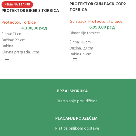
PROTEKTOR GUN PACK COP2
NEMA NA STANJU
TORBICA
PROTEKTOR BIKER S TORBICA
Gun pack
,
Protector
,
Torbice
Protector
,
Torbice
6.990,00
рсд
4.300,00
рсд
Dimenzije torbice:
Širina: 13 cm
Dužina: 22 cm
Širina: 18 cm
Dubina:
Dužina: 23 cm
Glavna pregrada: 7cm
Dubina: 5 cm
Pomoćna pregrada: 4cm
Težina: 440 g
Maximalna širina kaiša oko struka:
Brzopotezna torbica namenjena za
91cm
skirveno nošenje pištolja.
Maximalna širina kaiša oko noge:78cm
Težina: 260g
BRZA ISPORUKA
Brzo slanje porudžbina
PLAĆANJE POUZEĆEM
Platite prilikom dostave