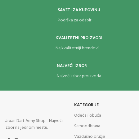
SAVETI ZA KUPOVINU
Podrška za odabir
KVALITETNI PROIZVODI
Najkvalitetniji brendovi
NAJVEĆI IZBOR
Najveći izbor proizvoda
KATEGORIJE
Odeća i obuća
Urban Dart Army Shop - Najveći
Samoodbrana
izbor na jednom mestu.
Vazdušno oružje