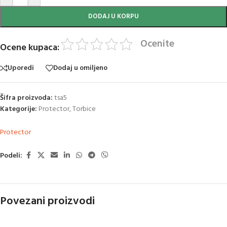
DODAJ U KORPU
Ocenite
Ocene kupaca:
Uporedi
Dodaj u omiljeno
Šifra proizvoda:
tsa5
Kategorije:
Protector
,
Torbice
Protector
Podeli:
Povezani proizvodi