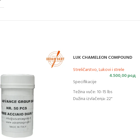
LUK CHAMELEON COMPOUND
Streličarstvo
,
Lukovi i strele
4.500,00
рсд
Specifikacije
Težina vuče: 10-15 lbs
Dužina izvlačenja: 22"
Od osovine do osovine: 33"
Visina naramenice: 7,25"