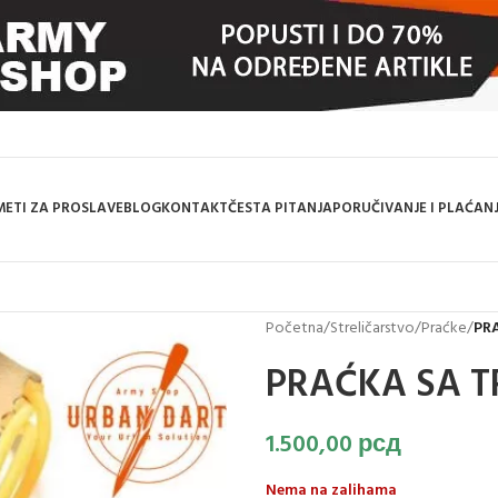
ETI ZA PROSLAVE
BLOG
KONTAKT
ČESTA PITANJA
PORUČIVANJE I PLAĆAN
Početna
/
Streličarstvo
/
Praćke
/
PR
PRAĆKA SA 
1.500,00
рсд
Nema na zalihama