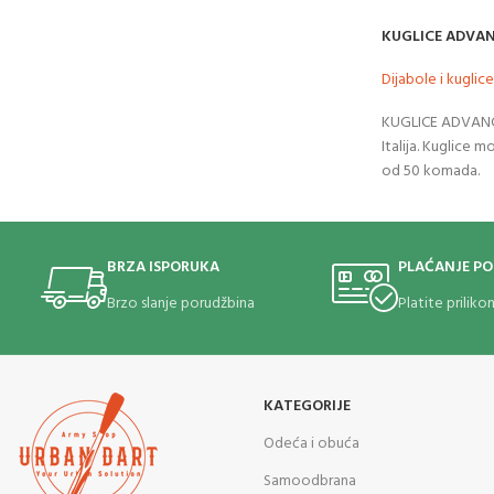
KUGLICE ADVANC
Dijabole i kuglice
KUGLICE ADVANC
Italija. Kuglice 
od 50 komada.
BRZA ISPORUKA
PLAĆANJE P
Brzo slanje porudžbina
Platite prilik
KATEGORIJE
Odeća i obuća
Samoodbrana