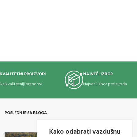
KVALITETNI PROIZVODI
NAJVEĆI IZBOR
Najkvalitetniji brendovi
Najveći izbor proizvoda
POSLEDNJE SA BLOGA
Kako odabrati vazdušnu