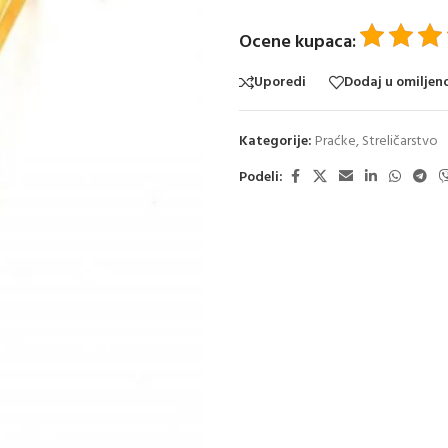
Ocene kupaca:
Uporedi
Dodaj u omiljen
Kategorije:
Praćke
,
Streličarstvo
Podeli: