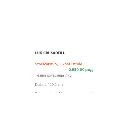
LUK CRUSADER L
Streličarstvo
,
Lukovi i strele
2.880,00
рсд
Težina izvlaćenja 7 kg
Dužina: 129,5 cm
Pakovanje sadrži: dve strele i metu