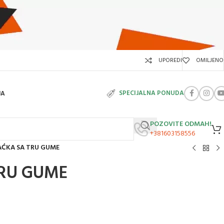
UPOREDI
OMILJENO
SPECIJALNA PONUDA
JA
POZOVITE ODMAH!
+381603158556
AĆKA SA TRU GUME
TRU GUME