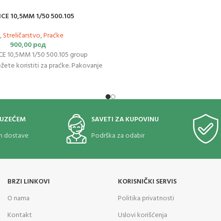
E 10,5MM 1/50 500.105
,
Streličarstvo
,
Praćke
900,00
рсд
E 10,5MM 1/50 500.105 group
možete koristiti za praćke. Pakovanje
OUZEĆEM
SAVETI ZA KUPOVINU
om dostave
Podrška za odabir
BRZI LINKOVI
KORISNIČKI SERVIS
O nama
Politika privatnosti
Kontakt
Uslovi korišćenja