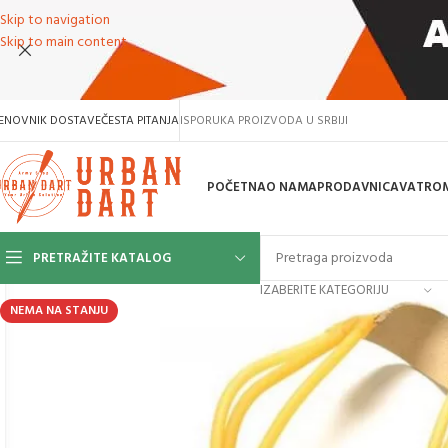
Skip to navigation
Skip to main content
ENOVNIK DOSTAVE
ČESTA PITANJA
ISPORUKA PROIZVODA U SRBIJI
POČETNA
O NAMA
PRODAVNICA
VATROM
PRETRAŽITE KATALOG
IZABERITE KATEGORIJU
NEMA NA STANJU