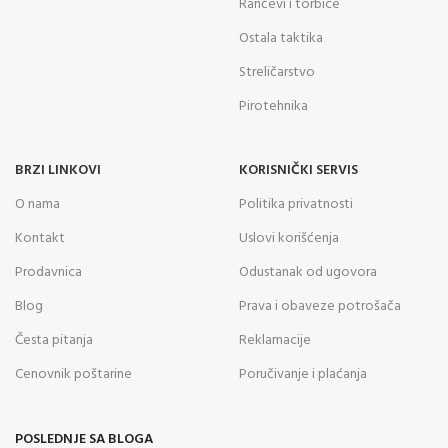
Rančevi i torbice
Ostala taktika
Streličarstvo
Pirotehnika
BRZI LINKOVI
KORISNIČKI SERVIS
O nama
Politika privatnosti
Kontakt
Uslovi korišćenja
Prodavnica
Odustanak od ugovora
Blog
Prava i obaveze potrošača
Česta pitanja
Reklamacije
Cenovnik poštarine
Poručivanje i plaćanja
POSLEDNJE SA BLOGA