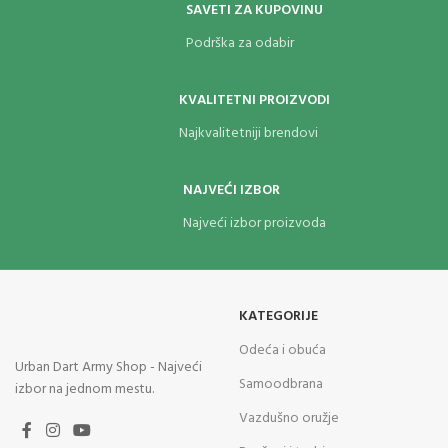
SAVETI ZA KUPOVINU
Podrška za odabir
KVALITETNI PROIZVODI
Najkvalitetniji brendovi
NAJVEĆI IZBOR
Najveći izbor proizvoda
KATEGORIJE
Odeća i obuća
Urban Dart Army Shop - Najveći
Samoodbrana
izbor na jednom mestu.
Vazdušno oružje