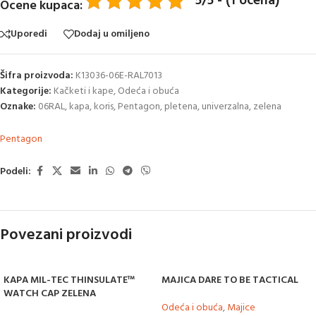
5/5 - (1 ocena)
Ocene kupaca:
Uporedi
Dodaj u omiljeno
Šifra proizvoda:
K13036-06E-RAL7013
Kategorije:
Kačketi i kape
,
Odeća i obuća
Oznake:
06RAL
,
kapa
,
koris
,
Pentagon
,
pletena
,
univerzalna
,
zelena
Pentagon
Podeli:
Povezani proizvodi
KAPA MIL-TEC THINSULATE™
MAJICA DARE TO BE TACTICAL
WATCH CAP ZELENA
Odeća i obuća
,
Majice