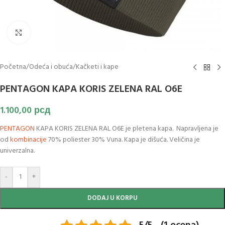
Klikni za uvećanje slike
Početna
/
Odeća i obuća
/
Kačketi i kape
PENTAGON KAPA KORIS ZELENA RAL O6E
1.100,00
рсд
PENTAGON
KAPA KORIS ZELENA RAL O6E je pletena kapa. Napravljena je
od
kombinacije
70% poliester 30% Vuna. Kapa je dišuća. Veličina je
univerzalna.
-
+
DODAJ U KORPU