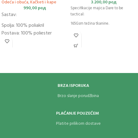
Odeća i obuća
,
Kačketi i kape
3.200,00
рсд
990,00
рсд
Specifikacije majica Dare to be
Sastav:
tactical:
165Gsm težina tkanine.
Spolja: 100% poliakril
Postava: 100% poliester
100% Ring-Spun pamuk.
Punjenje: Thinsulate™;
Comfort fit.
Materijal bez mirisa.
Brzo sušeća.
BRZA ISPORUKA
Brzo slanje porudžbina
PLAĆANJE POUZEĆEM
Platite prilikom dostave