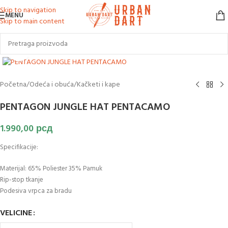
Skip to navigation
MENU
Skip to main content
Klikni za uvećanje slike
Početna
/
Odeća i obuća
/
Kačketi i kape
PENTAGON JUNGLE HAT PENTACAMO
1.990,00
рсд
Specifikacije:
Materijal: 65% Poliester 35% Pamuk
Rip-stop tkanje
Podesiva vrpca za bradu
VELICINE