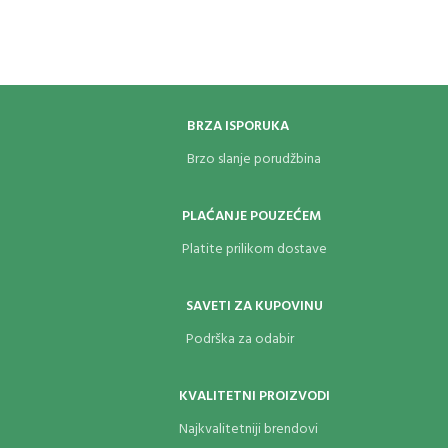
BRZA ISPORUKA
Brzo slanje porudžbina
PLAĆANJE POUZEĆEM
Platite prilikom dostave
SAVETI ZA KUPOVINU
Podrška za odabir
KVALITETNI PROIZVODI
Najkvalitetniji brendovi