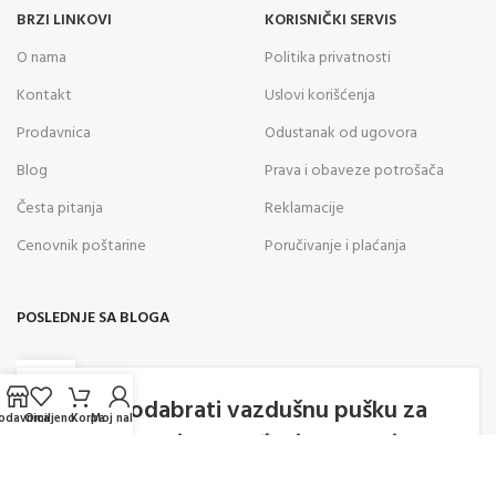
BRZI LINKOVI
KORISNIČKI SERVIS
O nama
Politika privatnosti
Kontakt
Uslovi korišćenja
Prodavnica
Odustanak od ugovora
Blog
Prava i obaveze potrošača
Česta pitanja
Reklamacije
Cenovnik poštarine
Poručivanje i plaćanja
POSLEDNJE SA BLOGA
05
AVG
Kako odabrati vazdušnu pušku za
odavnica
Omiljeno
Korpa
Moj nalog
rekreativno gađanje? Saveti
stručnjaka za pravilan izbor