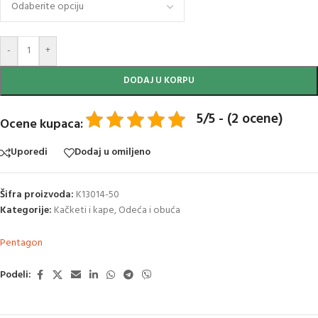
-
+
DODAJ U KORPU
5/5 - (2 ocene)
Ocene kupaca:
Uporedi
Dodaj u omiljeno
Šifra proizvoda:
K13014-50
Kategorije:
Kačketi i kape
,
Odeća i obuća
Pentagon
Podeli: