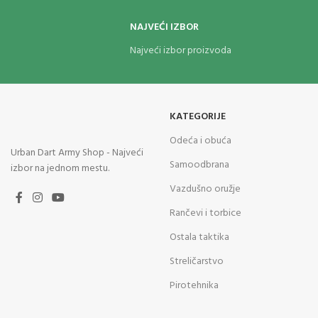
NAJVEĆI IZBOR
Najveći izbor proizvoda
KATEGORIJE
Odeća i obuća
Urban Dart Army Shop - Najveći
Samoodbrana
izbor na jednom mestu.
Vazdušno oružje
Rančevi i torbice
Ostala taktika
Streličarstvo
Pirotehnika