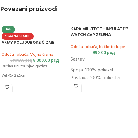
Povezani proizvodi
KAPA MIL-TEC THINSULATE™
-19%
WATCH CAP ZELENA
NEMA NA STANJU
ARMY POLUDUBOKE ČIZME
Odeća i obuća
,
Kačketi i kape
990,00
рсд
Odeća i obuća
,
Vojne čizme
Sastav:
8.000,00
рсд
9.900,00
рсд
Dužina unutrašnjeg gazišta:
Spolja: 100% poliakril
Vel 45- 29,5cm
Postava: 100% poliester
Punjenje: Thinsulate™;