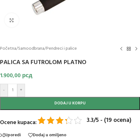
Klikni za uvećanje slike
Početna
/
Samoodbrana
/
Pendreci i palice
PALICA SA FUTROLOM PLATNO
1.900,00
рсд
-
+
DODAJ U KORPU
3.3/5 - (19 ocena)
Ocene kupaca:
Uporedi
Dodaj u omiljeno