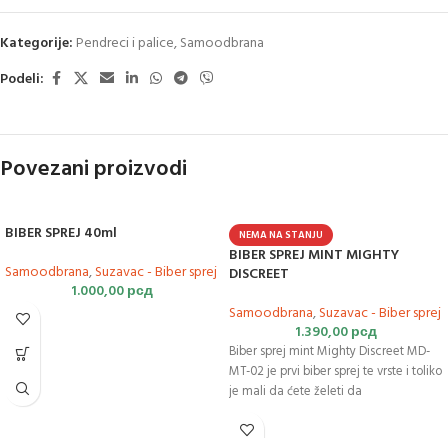
Kategorije:
Pendreci i palice
,
Samoodbrana
Podeli:
Povezani proizvodi
BIBER SPREJ 40ml
NEMA NA STANJU
BIBER SPREJ MINT MIGHTY
Samoodbrana
,
Suzavac - Biber sprej
DISCREET
1.000,00
рсд
Samoodbrana
,
Suzavac - Biber sprej
1.390,00
рсд
Biber sprej mint Mighty Discreet MD-
MT-02 je prvi biber sprej te vrste i toliko
je mali da ćete želeti da