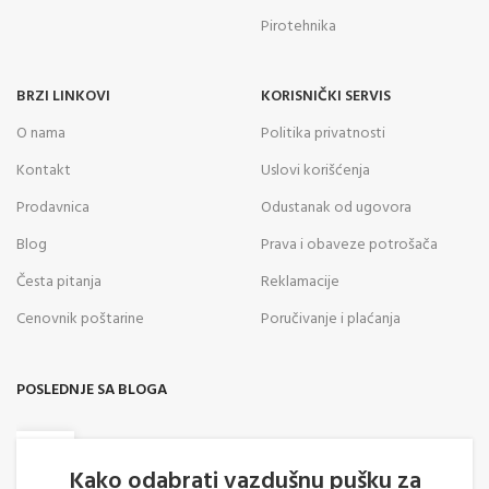
Pirotehnika
BRZI LINKOVI
KORISNIČKI SERVIS
O nama
Politika privatnosti
Kontakt
Uslovi korišćenja
Prodavnica
Odustanak od ugovora
Blog
Prava i obaveze potrošača
Česta pitanja
Reklamacije
Cenovnik poštarine
Poručivanje i plaćanja
POSLEDNJE SA BLOGA
05
AVG
Kako odabrati vazdušnu pušku za