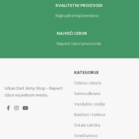
KVALITETNI PROIZVODI
Najkvalitetniji brendovi
NAJVEĆI IZBOR
Najveći izbor proizvoda
KATEGORIJE
Odeća i obuća
Urban Dart Army Shop - Najveći
Samoodbrana
izbor na jednom mestu.
Vazdušno oružje
Rančevi i torbice
Ostala taktika
Streličarstvo