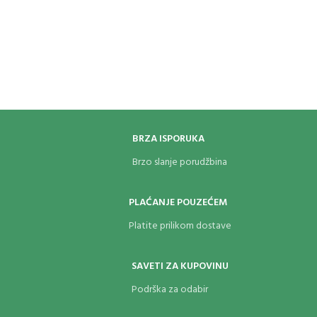
BRZA ISPORUKA
Brzo slanje porudžbina
PLAĆANJE POUZEĆEM
Platite prilikom dostave
SAVETI ZA KUPOVINU
Podrška za odabir