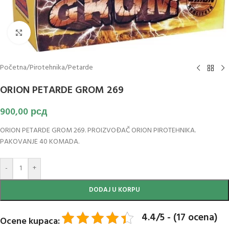
Klikni za uvećanje slike
Početna
/
Pirotehnika
/
Petarde
ORION PETARDE GROM 269
900,00
рсд
ORION PETARDE GROM 269. PROIZVOĐAČ ORION PIROTEHNIKA.
PAKOVANJE 40 KOMADA.
-
+
DODAJ U KORPU
4.4/5 - (17 ocena)
Ocene kupaca: