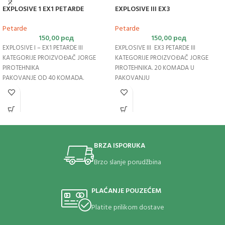
EXPLOSIVE 1 EX1 PETARDE
EXPLOSIVE III EX3
Petarde
Petarde
150,00
рсд
150,00
рсд
EXPLOSIVE I – EX1 PETARDE III
EXPLOSIVE III EX3 PETARDE III
KATEGORIJE PROIZVOĐAČ JORGE
KATEGORIJE PROIZVOĐAČ JORGE
PIROTEHNIKA
PIROTEHNIKA. 20 KOMADA U
PAKOVANJE OD 40 KOMADA.
PAKOVANJU
BRZA ISPORUKA
Brzo slanje porudžbina
PLAĆANJE POUZEĆEM
Platite prilikom dostave