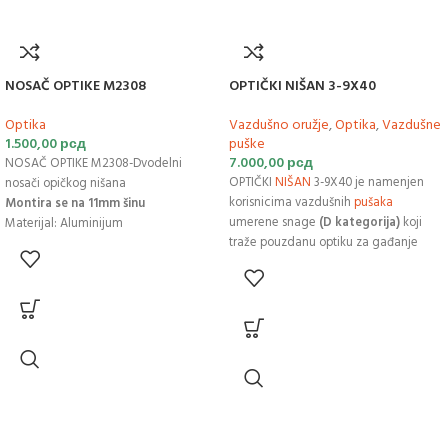
NOSAČ OPTIKE M2308
OPTIČKI NIŠAN 3-9X40
Optika
Vazdušno oružje
,
Optika
,
Vazdušne
1.500,00
рсд
puške
7.000,00
рсд
NOSAČ OPTIKE M2308-Dvodelni
OPTIČKI
NIŠAN
3-9X40 je namenjen
nosači opičkog nišana
korisnicima vazdušnih
pušaka
Montira se na 11mm šinu
umerene snage
(D kategorija)
koji
Materijal: Aluminijum
traže pouzdanu optiku za gađanje
Tubus:25,4
meta na različitim distancama. Sa
Brzomontirajući nosači, bez potrebe
rasponom uvećanja
od 3 do 9 puta
,
nekog alata
nišan pokriva sve potrebe rekreativnog
Proizvođač: Kandar
streljaštva, od bliskih rastojanja do
maksimalnog dometa dijabole.
KARAKTERISTIKE:
Podesivo uvećanje:
Prsten za
promenu zuma omogućava brzo
prebacivanje sa 3x na 9x. Manji zum