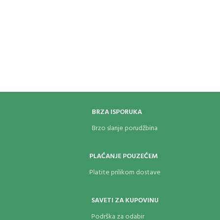
olakšava pronalaženje mete, dok veći
omogućava preciznije nišanjenje
tačke pogotka.
Mehanizam za podešavanje:
Tureti za
vertikalno i horizontalno pomeranje
končanice omogućavaju precizno
"upucavanje" puške na željenu daljinu.
Namenska konstrukcija:
Unutrašnji
sklopovi su prilagođeni specifičnom
dvosmernom trzaju vazdušnih pušaka
čija brzina ne prelazi 200 m/s
BRZA ISPORUKA
Brzo slanje porudžbina
PLAĆANJE POUZEĆEM
Platite prilikom dostave
SAVETI ZA KUPOVINU
Podrška za odabir