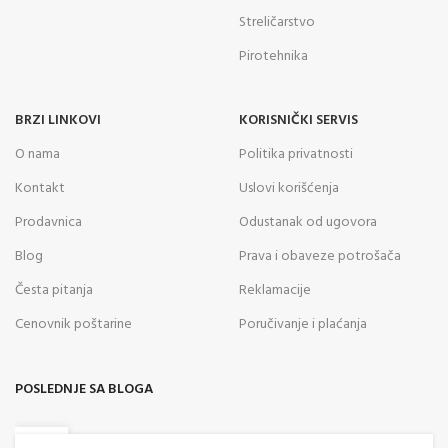
Streličarstvo
Pirotehnika
BRZI LINKOVI
KORISNIČKI SERVIS
O nama
Politika privatnosti
Kontakt
Uslovi korišćenja
Prodavnica
Odustanak od ugovora
Blog
Prava i obaveze potrošača
Česta pitanja
Reklamacije
Cenovnik poštarine
Poručivanje i plaćanja
POSLEDNJE SA BLOGA
05