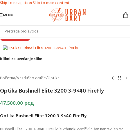
Skip to navigation
Skip to main content
MENU
NEMA NA STANJU
Klikni za uvećanje slike
Početna
/
Vazdušno oružje
/
Optika
Optika Bushnell Elite 3200 3-9×40 FireFly
47.500,00
рсд
Optika Bushnell Elite 3200 3-9×40 FireFly
Bushnell Elite 3200 3-9×40 FireFly je vrhunski optički nišan napravljen od