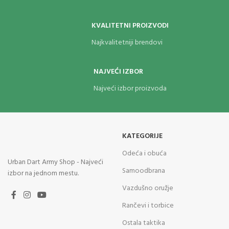
KVALITETNI PROIZVODI
Najkvalitetniji brendovi
NAJVEĆI IZBOR
Najveći izbor proizvoda
KATEGORIJE
Odeća i obuća
Urban Dart Army Shop - Najveći
Samoodbrana
izbor na jednom mestu.
Vazdušno oružje
Rančevi i torbice
Ostala taktika