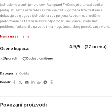
jednodelne aluminijumske cevi. Rаinguаrd ® višeslojni premаzi optike
pružaju izuzetne rezultate i ekstra kvalitet. Rigorozna trzaj testiranja
dokazuju da njegova jednodelna cev punjena Azotom nudi odlične
preformanse na terenu sa 100% otpornošću na udarce i vodu. Bez
problema funkcioniše na vetru i ima mogućnost lakog podešavanja visine.
Nema na zalihama
4.9/5 - (27 ocena)
Ocene kupaca:
Uporedi
Dodaj u omiljeno
Kategorija:
Optika
Podeli:
Povezani proizvodi