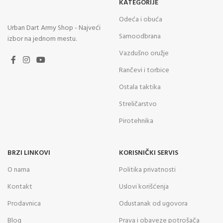
KATEGORIJE
Odeća i obuća
Urban Dart Army Shop - Najveći
Samoodbrana
izbor na jednom mestu.
Vazdušno oružje
Rančevi i torbice
Ostala taktika
Streličarstvo
Pirotehnika
BRZI LINKOVI
KORISNIČKI SERVIS
O nama
Politika privatnosti
Kontakt
Uslovi korišćenja
Prodavnica
Odustanak od ugovora
Blog
Prava i obaveze potrošača