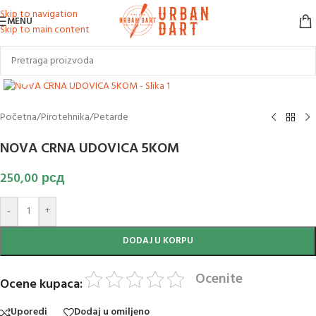
Skip to navigation
MENU
Skip to main content
Klikni za uvećanje slike
Početna
/
Pirotehnika
/
Petarde
NOVA CRNA UDOVICA 5KOM
250,00
рсд
-
+
DODAJ U KORPU
Ocenite
Ocene kupaca:
Uporedi
Dodaj u omiljeno