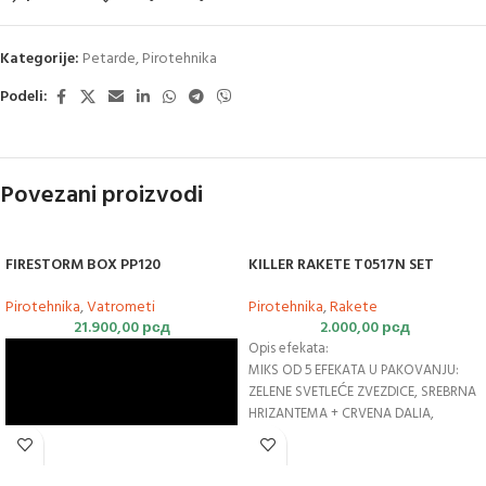
Kategorije:
Petarde
,
Pirotehnika
Podeli:
Povezani proizvodi
FIRESTORM BOX PP120
KILLER RAKETE T0517N SET
Pirotehnika
,
Vatrometi
Pirotehnika
,
Rakete
21.900,00
рсд
2.000,00
рсд
Opis efekata:
MIKS OD 5 EFEKATA U PAKOVANJU:
ZELENE SVETLEĆE ZVEZDICE, SREBRNA
HRIZANTEMA + CRVENA DALIA,
CRVENE SVETLEĆE ZVEZDE, ZLATNA
VRBA + PLAVE ZVEZDE; BELA SVETLEĆA
ZVEZDA + CRVENA DALIJA