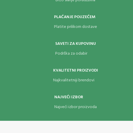
Brzo slanje porudžbina
PLAĆANJE POUZEĆEM
Platite prilikom dostave
SAVETI ZA KUPOVINU
Podrška za odabir
KVALITETNI PROIZVODI
Najkvalitetniji brendovi
NAJVEĆI IZBOR
Najveći izbor proizvoda