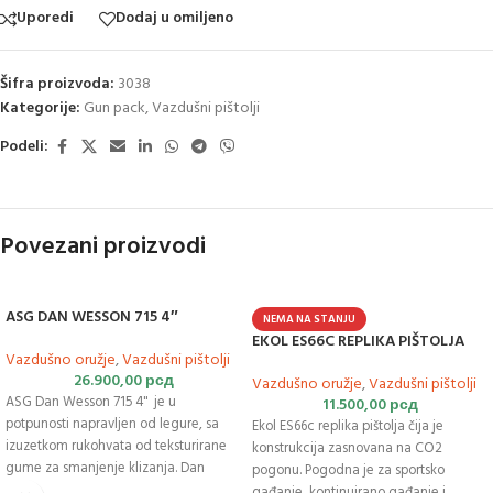
Uporedi
Dodaj u omiljeno
Šifra proizvoda:
3038
Kategorije:
Gun pack
,
Vazdušni pištolji
Podeli:
Povezani proizvodi
ASG DAN WESSON 715 4″
NEMA NA STANJU
EKOL ES66C REPLIKA PIŠTOLJA
Vazdušno oružje
,
Vazdušni pištolji
26.900,00
рсд
Vazdušno oružje
,
Vazdušni pištolji
ASG Dan Wesson 715 4" je u
11.500,00
рсд
potpunosti napravljen od legure, sa
Ekol ES66c replika pištolja čija je
izuzetkom rukohvata od teksturirane
konstrukcija zasnovana na CO2
gume za smanjenje klizanja. Dan
pogonu. Pogodna je za sportsko
Wesson 715 4" je licenciran od Dan
gađanje, kontinuirano gađanje i