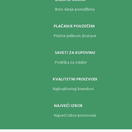
Brzo slanje porudžbina
PLAĆANJE POUZEĆEM
Platite prilikom dostave
SAVETI ZA KUPOVINU
Podrška za odabir
KVALITETNI PROIZVODI
Najkvalitetniji brendovi
NAJVEĆI IZBOR
Najveći izbor proizvoda