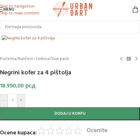
Skip to navigation
MENU
Skip to main content
Klikni za uvećanje slike
Početna
/
Rančevi i torbice
/
Gun pack
Negrini kofer za 4 pištolja
18.990,00
рсд
-
+
DODAJ U KORPU
Ocenite
Ocene kupaca: