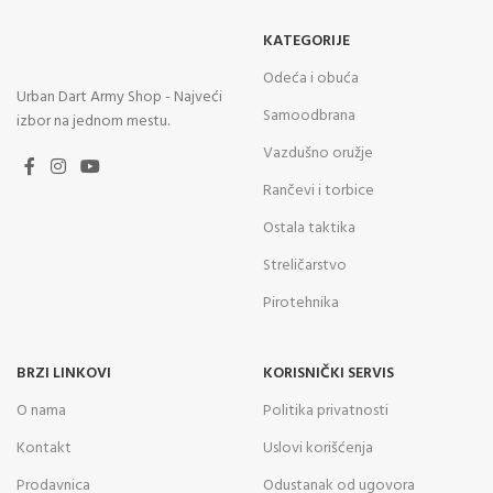
KATEGORIJE
Odeća i obuća
Urban Dart Army Shop - Najveći
Samoodbrana
izbor na jednom mestu.
Vazdušno oružje
Rančevi i torbice
Ostala taktika
Streličarstvo
Pirotehnika
BRZI LINKOVI
KORISNIČKI SERVIS
O nama
Politika privatnosti
Kontakt
Uslovi korišćenja
Prodavnica
Odustanak od ugovora