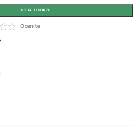
DODAJ U KORPU
Ocenite
o