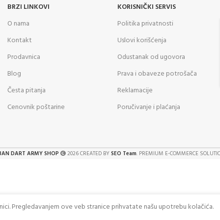
BRZI LINKOVI
KORISNIČKI SERVIS
O nama
Politika privatnosti
Kontakt
Uslovi korišćenja
Prodavnica
Odustanak od ugovora
Blog
Prava i obaveze potrošača
Česta pitanja
Reklamacije
Cenovnik poštarine
Poručivanje i plaćanja
BAN DART ARMY SHOP
2026 CREATED BY
SEO Team
. PREMIUM E-COMMERCE SOLUTI
anici. Pregledavanjem ove veb stranice prihvatate našu upotrebu kolačića.