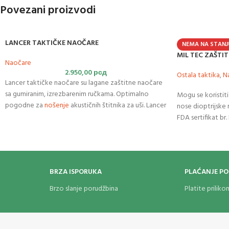
Povezani proizvodi
LANCER TAKTIČKE NAOČARE
NEMA NA STANJ
MIL TEC ZAŠTI
Naočare
2.950,00
рсд
Ostala taktika
,
N
Lancer taktičke naočare su lagane zaštitne naočare
sa gumiranim, izrezbarenim ručkama. Optimalno
Mogu se koristit
pogodne za
nošenje
akustičnih štitnika za uši. Lancer
nose dioptrijske
taktičke naočare sa premazom protiv magle i
FDA sertifikat br
ogrebotina
Sertifikat Honto
HT20DC-030094
EN166:2001
BRZA ISPORUKA
PLAĆANJE P
Brzo slanje porudžbina
Platite prilik