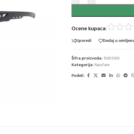
Ocene kupaca:
Uporedi
Dodaj u omiljen
Šifra proizvoda:
15651300
Kategorija:
Naočare
Podeli: