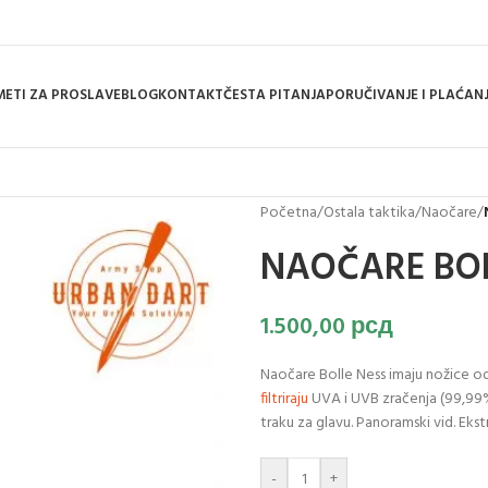
ETI ZA PROSLAVE
BLOG
KONTAKT
ČESTA PITANJA
PORUČIVANJE I PLAĆAN
Početna
/
Ostala taktika
/
Naočare
/
NAOČARE BOL
1.500,00
рсд
Naočare Bolle Ness imaju nožice od
filtriraju
UVA i UVB zračenja (99,99
traku za glavu. Panoramski vid. Ekst
-
+