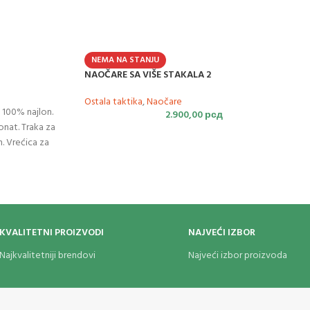
NEMA NA STANJU
NAOČARE SA VIŠE STAKALA 2
Ostala taktika
,
Naočare
 100% najlon.
2.900,00
рсд
nat. Traka za
. Vrećica za
a, 25% poliamida.
KVALITETNI PROIZVODI
NAJVEĆI IZBOR
Najkvalitetniji brendovi
Najveći izbor proizvoda