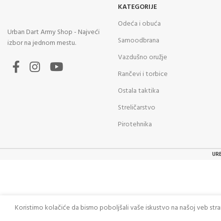
KATEGORIJE
Odeća i obuća
Urban Dart Army Shop - Najveći
Samoodbrana
izbor na jednom mestu.
Vazdušno oružje
Rančevi i torbice
Ostala taktika
Streličarstvo
Pirotehnika
UR
Koristimo kolačiće da bismo poboljšali vaše iskustvo na našoj veb str