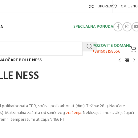
UPOREDI
OMILJENO
SPECIJALNA PONUDA
JA
POZOVITE ODMAH!
+381603158556
NAOČARE BOLLE NESS
LE NESS
 polikarbonata TPR, sočiva polikarbonat (dim). Težina: 28 g. Naočare
%). Maksimalna zaštita od sunčevog
zračenja
. Neklizajući most. Uključujući
remni temperaturni uticaj. EN 166 FT