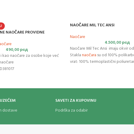
NAOČARE MIL TEC ANSI
U
TNE NAOČARE PROVIDNE
Naočare
4.500,00
рсд
aočare
Naočare Mil Tec Ansi imaju okvir od
490,00
рсд
Stakla
naočara
su od 100% polikarbo
i i kao naočare za osobe koje već
vrat: 100% termoplastični poliuretan
 naočare
skladištenje
naočara
: 75% poliester
. D381017
Kutija: EVA pena
n Compliane Laboratories br.
5
OUZEĆEM
SAVETI ZA KUPOVINU
om dostave
Podrška za odabir