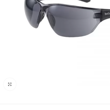
Klikni za uvećanje slike