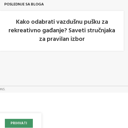
POSLEDNJE SA BLOGA
Kako odabrati vazdušnu pušku za
rekreativno gađanje? Saveti stručnjaka
05
za pravilan izbor
AVG
ONS.
PRIHVATI