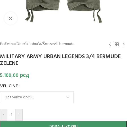
Klikni za uvećanje slike
Početna
/
Odeća i obuća
/
Šortsevi i bermude
MILITARY ARMY URBAN LEGENDS 3/4 BERMUDE
ZELENE
5.100,00
рсд
VELICINE
-
+
DODAJ U KORPU