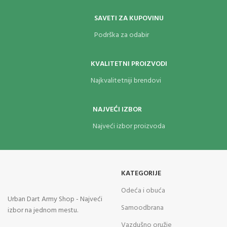
SAVETI ZA KUPOVINU
Podrška za odabir
KVALITETNI PROIZVODI
Najkvalitetniji brendovi
NAJVEĆI IZBOR
Najveći izbor proizvoda
KATEGORIJE
Odeća i obuća
Urban Dart Army Shop - Najveći
Samoodbrana
izbor na jednom mestu.
Vazdušno oružje