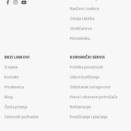
Rančevi i torbice
Ostala taktika
Streličarstvo
Pirotehnika
BRZI LINKOVI
KORISNIČKI SERVIS
O nama
Politika privatnosti
Kontakt
Uslovi korišćenja
Prodavnica
Odustanak od ugovora
Blog
Prava i obaveze potrošača
Česta pitanja
Reklamacije
Cenovnik poštarine
Poručivanje i plaćanja