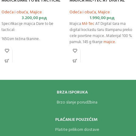
MAJICA DARE TO BE TACTICAL
MAJICA MIL-TEC AT DIGITAL
Odeća i obuća
,
Majice
Odeća i obuća
,
Majice
3.200,00
рсд
1.990,00
рсд
Specifikacije majica Dare to be
Majica
Mil-Tec
AT Digital šara ma
tactical:
digital kockastu šaru štampanu preko
cele površine majice.. Materijal 100 %
165Gsm težina tkanine.
pamuk. 145 g tkanje
majice
.
100% Ring-Spun pamuk.
Comfort fit.
Materijal bez mirisa.
Brzo sušeća.
BRZA ISPORUKA
Brzo slanje porudžbina
PLAĆANJE POUZEĆEM
Platite prilikom dostave