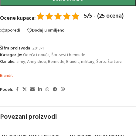
5/5 - (25 ocena)
Ocene kupaca:
Uporedi
Dodaj u omiljeno
Šifra proizvoda:
2013-1
Kategorije:
Odeća i obuća
,
Šortsevi i bermude
Oznake:
army
,
Army shop
,
Bermude
,
Brandit
,
military
,
Šorts
,
Šortsevi
Brandit
Podeli:
Povezani proizvodi