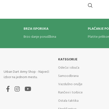
BRZA ISPORUKA
PLAĆANJE P
Brzo slanje porudžbina
Platite prilik
KATEGORIJE
Odeća i obuća
Urban Dart Army Shop - Najveći
Samoodbrana
izbor na jednom mestu.
Vazdušno oružje
Rančevi i torbice
Ostala taktika