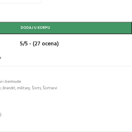
DODAJ U KORPU
5/5 - (27 ocena)
o
vi i bermude
e
,
Brandit
,
military
,
Šorts
,
Šortsevi