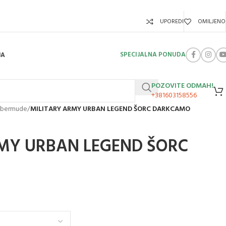
UPOREDI
OMILJENO
SPECIJALNA PONUDA
JA
POZOVITE ODMAH!
+381603158556
i bermude
/
MILITARY ARMY URBAN LEGEND ŠORC DARKCAMO
MY URBAN LEGEND ŠORC