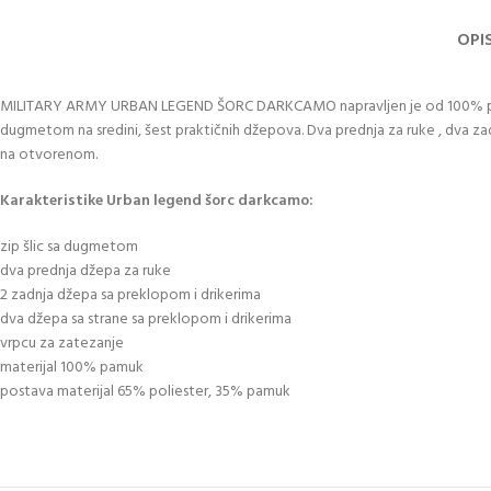
OPI
MILITARY ARMY URBAN LEGEND ŠORC DARKCAMO napravljen je od 100% pamu
dugmetom na sredini, šest praktičnih džepova. Dva prednja za ruke , dva zadn
na otvorenom.
Karakteristike Urban legend šorc darkcamo:
zip šlic sa dugmetom
dva prednja džepa za ruke
2 zadnja džepa sa preklopom i drikerima
dva džepa sa strane sa preklopom i drikerima
vrpcu za zatezanje
materijal 100% pamuk
postava materijal 65% poliester, 35% pamuk