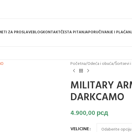
ETI ZA PROSLAVE
BLOG
KONTAKT
ČESTA PITANJA
PORUČIVANJE I PLAĆAN
Početna
/
Odeća i obuća
/
Šortsevi 
MILITARY AR
DARKCAMO
4.900,00
рсд
VELICINE