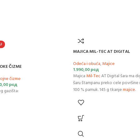
U
MAJICA MIL-TEC AT DIGITAL
Odeća i obuća
,
Majice
OKE ČIZME
1.990,00
рсд
Majica
Mil-Tec
AT Digital šara ma di
ojne čizme
šaru štampanu preko cele površine m
0,00
рсд
100 % pamuk. 145 g tkanje
majice
.
g gazišta: