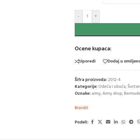
-
+
Ocene kupaca:
Uporedi
Dodaj u omiljen
Šifra proizvoda:
2012-4
Kategorije:
Odeća i obuća
,
Šortse
Oznake:
army
,
Army shop
,
Bermud
Brandit
Podeli: