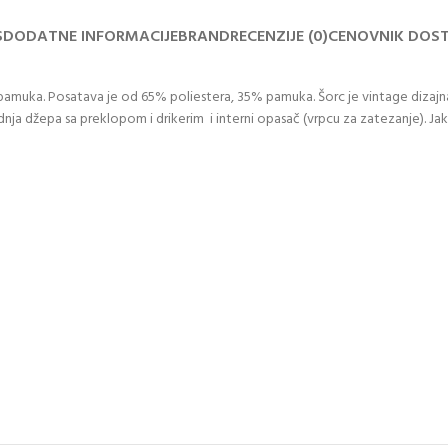
S
DODATNE INFORMACIJE
BRAND
RECENZIJE (0)
CENOVNIK DOS
ka. Posatava je od 65% poliestera, 35% pamuka. Šorc je vintage diza
ja džepa sa preklopom i drikerim i interni opasač (vrpcu za zatezanje). Jako