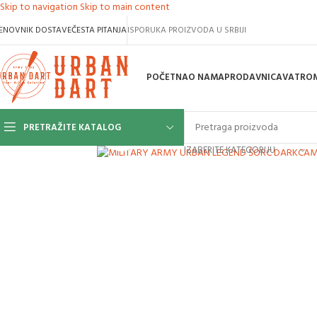
Skip to navigation
Skip to main content
ENOVNIK DOSTAVE
ČESTA PITANJA
ISPORUKA PROIZVODA U SRBIJI
POČETNA
O NAMA
PRODAVNICA
VATROM
PRETRAŽITE KATALOG
Klikni za uvećanje slike
IZABERITE KATEGORIJU