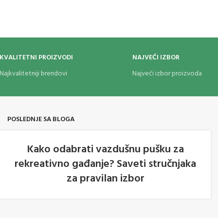
KVALITETNI PROIZVODI
NAJVEĆI IZBOR
Najkvalitetniji brendovi
Najveći izbor proizvoda
POSLEDNJE SA BLOGA
Kako odabrati vazdušnu pušku za
rekreativno gađanje? Saveti stručnjaka
05
za pravilan izbor
AVG