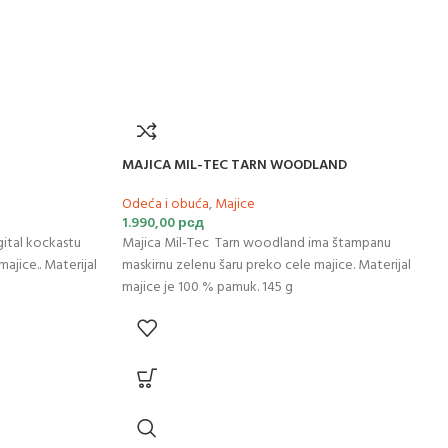
MAJICA MIL-TEC TARN WOODLAND
Odeća i obuća
,
Majice
1.990,00
рсд
gital kockastu
Majica Mil-Tec Tarn woodland ima štampanu
ajice.. Materijal
maskirnu zelenu šaru preko cele majice. Materijal
majice je 100 % pamuk. 145 g