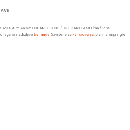
TAVE
jna. MILITARY ARMY URBAN LEGEND ŠORC DARKCAMO ima šlic sa
 lagane i izdrzljive
bermude
. Savršene za
kampovanja
, planinarenja i igre