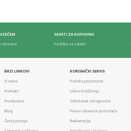
OUZEĆEM
SAVETI ZA KUPOVINU
om dostave
Podrška za odabir
BRZI LINKOVI
KORISNIČKI SERVIS
O nama
Politika privatnosti
Kontakt
Uslovi korišćenja
Prodavnica
Odustanak od ugovora
Blog
Prava i obaveze potrošača
Česta pitanja
Reklamacije