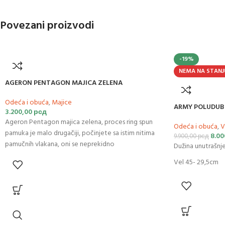
Povezani proizvodi
-19%
NEMA NA STANJ
AGERON PENTAGON MAJICA ZELENA
Odeća i obuća
,
Majice
ARMY POLUDUB
3.200,00
рсд
Ageron Pentagon majica zelena, proces ring spun
Odeća i obuća
,
V
pamuka je malo drugačiji, počinjete sa istim nitima
8.00
9.900,00
рсд
pamučnih vlakana, oni se neprekidno
Dužina unutrašnje
Vel 45- 29,5cm