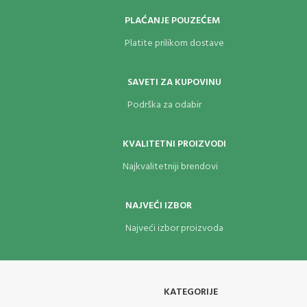
PLAĆANJE POUZEĆEM
Platite prilikom dostave
SAVETI ZA KUPOVINU
Podrška za odabir
KVALITETNI PROIZVODI
Najkvalitetniji brendovi
NAJVEĆI IZBOR
Najveći izbor proizvoda
KATEGORIJE