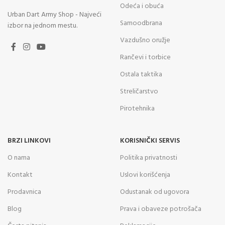
Odeća i obuća
Urban Dart Army Shop - Najveći
Samoodbrana
izbor na jednom mestu.
Vazdušno oružje
Rančevi i torbice
Ostala taktika
Streličarstvo
Pirotehnika
BRZI LINKOVI
KORISNIČKI SERVIS
O nama
Politika privatnosti
Kontakt
Uslovi korišćenja
Prodavnica
Odustanak od ugovora
Blog
Prava i obaveze potrošača