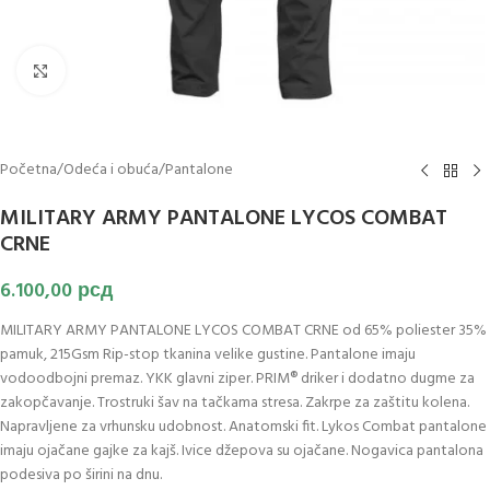
Klikni za uvećanje slike
Početna
/
Odeća i obuća
/
Pantalone
MILITARY ARMY PANTALONE LYCOS COMBAT
CRNE
6.100,00
рсд
MILITARY ARMY PANTALONE LYCOS COMBAT CRNE od 65% poliester 35%
pamuk, 215Gsm Rip-stop tkanina velike gustine. Pantalone imaju
vodoodbojni premaz. YKK glavni ziper. PRIM® driker i dodatno dugme za
zakopčavanje. Trostruki šav na tačkama stresa. Zakrpe za zaštitu kolena.
Napravljene za vrhunsku udobnost. Anatomski fit. Lykos Combat pantalone
imaju ojačane gajke za kajš. Ivice džepova su ojačane. Nogavica pantalona
podesiva po širini na dnu.