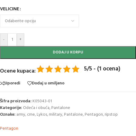
VELICINE
-
+
DODAJ U KORPU
5/5 - (1 ocena)
Ocene kupaca:
Uporedi
Dodaj u omiljeno
Šifra proizvoda:
K05043-01
Kategorije:
Odeća i obuća
,
Pantalone
Oznake:
army
,
crne
,
Lykos
,
military
,
Pantalone
,
Pentagon
,
ripstop
Pentagon