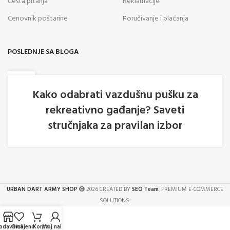
Česta pitanja
Reklamacije
Cenovnik poštarine
Poručivanje i plaćanja
POSLEDNJE SA BLOGA
05
AVG
Kako odabrati vazdušnu pušku za
rekreativno gađanje? Saveti
stručnjaka za pravilan izbor
URBAN DART ARMY SHOP
2026 CREATED BY
SEO Team
. PREMIUM E-COMMERCE
SOLUTIONS.
odavnica
Omiljeno
Korpa
Moj nalog