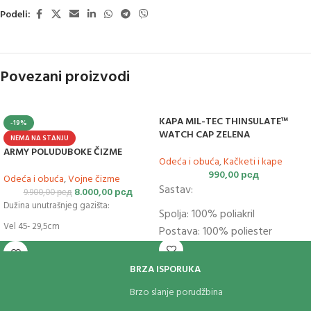
Podeli:
Povezani proizvodi
KAPA MIL-TEC THINSULATE™
-19%
WATCH CAP ZELENA
NEMA NA STANJU
ARMY POLUDUBOKE ČIZME
Odeća i obuća
,
Kačketi i kape
990,00
рсд
Odeća i obuća
,
Vojne čizme
Sastav:
8.000,00
рсд
9.900,00
рсд
Dužina unutrašnjeg gazišta:
Spolja: 100% poliakril
Vel 45- 29,5cm
Postava: 100% poliester
Punjenje: Thinsulate™;
BRZA ISPORUKA
Brzo slanje porudžbina