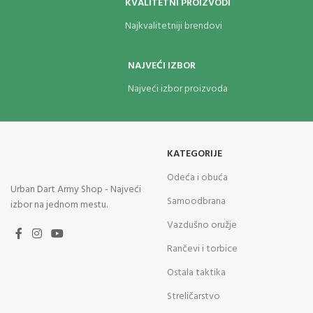
KVALITETNI PROIZVODI
Najkvalitetniji brendovi
NAJVEĆI IZBOR
Najveći izbor proizvoda
KATEGORIJE
Odeća i obuća
Urban Dart Army Shop - Najveći
Samoodbrana
izbor na jednom mestu.
Vazdušno oružje
Rančevi i torbice
Ostala taktika
Streličarstvo