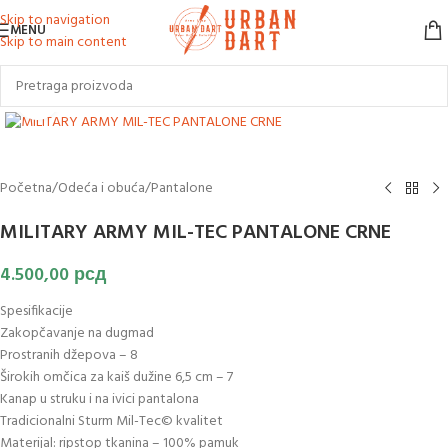
Skip to navigation
MENU
Skip to main content
Klikni za uvećanje slike
Početna
/
Odeća i obuća
/
Pantalone
MILITARY ARMY MIL-TEC PANTALONE CRNE
4.500,00
рсд
Spesifikacije
Zakopčavanje na dugmad
Prostranih džepova – 8
Širokih omčica za kaiš dužine 6,5 cm – 7
Kanap u struku i na ivici pantalona
Tradicionalni Sturm Mil-Tec© kvalitet
Materijal: ripstop tkanina – 100% pamuk