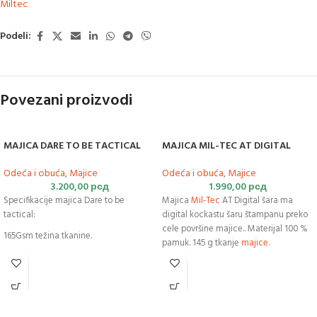
Miltec
Podeli:
Povezani proizvodi
MAJICA DARE TO BE TACTICAL
MAJICA MIL-TEC AT DIGITAL
Odeća i obuća
,
Majice
Odeća i obuća
,
Majice
3.200,00
рсд
1.990,00
рсд
Specifikacije majica Dare to be
Majica
Mil-Tec
AT Digital šara ma
tactical:
digital kockastu šaru štampanu preko
cele površine majice.. Materijal 100 %
165Gsm težina tkanine.
pamuk. 145 g tkanje
majice
.
100% Ring-Spun pamuk.
Comfort fit.
Materijal bez mirisa.