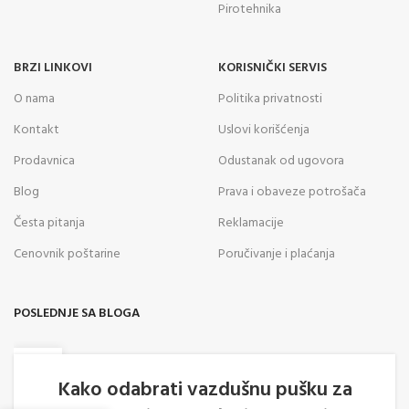
Pirotehnika
BRZI LINKOVI
KORISNIČKI SERVIS
O nama
Politika privatnosti
Kontakt
Uslovi korišćenja
Prodavnica
Odustanak od ugovora
Blog
Prava i obaveze potrošača
Česta pitanja
Reklamacije
Cenovnik poštarine
Poručivanje i plaćanja
POSLEDNJE SA BLOGA
05
AVG
Kako odabrati vazdušnu pušku za