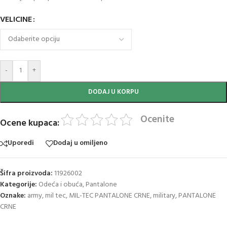
VELICINE
-
+
DODAJ U KORPU
Ocenite
Ocene kupaca:
Uporedi
Dodaj u omiljeno
Šifra proizvoda:
11926002
Kategorije:
Odeća i obuća
,
Pantalone
Oznake:
army
,
mil tec
,
MIL-TEC PANTALONE CRNE
,
military
,
PANTALONE
CRNE