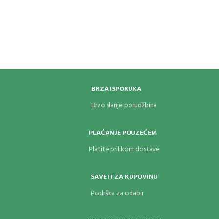
Brzo sušeća.
BRZA ISPORUKA
Brzo slanje porudžbina
PLAĆANJE POUZEĆEM
Platite prilikom dostave
SAVETI ZA KUPOVINU
Podrška za odabir