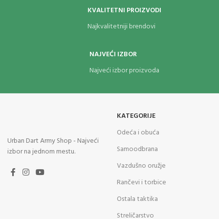
KVALITETNI PROIZVODI
Najkvalitetniji brendovi
NAJVEĆI IZBOR
Najveći izbor proizvoda
KATEGORIJE
Odeća i obuća
Urban Dart Army Shop - Najveći
Samoodbrana
izbor na jednom mestu.
Vazdušno oružje
Rančevi i torbice
Ostala taktika
Streličarstvo