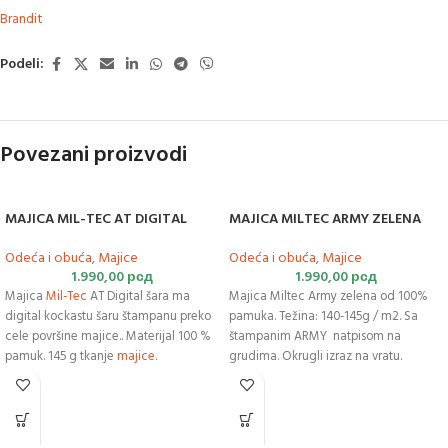
Brandit
Podeli:
Povezani proizvodi
MAJICA MIL-TEC AT DIGITAL
MAJICA MILTEC ARMY ZELENA
Odeća i obuća
,
Majice
Odeća i obuća
,
Majice
1.990,00
рсд
1.990,00
рсд
Majica
Mil-Tec
AT Digital šara ma
Majica Miltec Army zelena od 100%
digital kockastu šaru štampanu preko
pamuka. Težina: 140-145g / m2. Sa
cele površine majice.. Materijal 100 %
štampanim ARMY natpisom na
pamuk. 145 g tkanje
majice
.
grudima. Okrugli izraz na vratu.