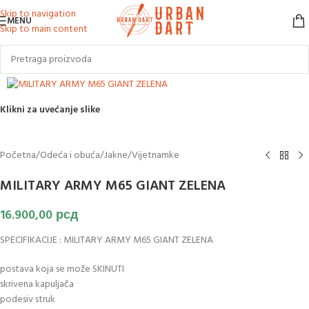
Skip to navigation
MENU
Skip to main content
Klikni za uvećanje slike
Početna
/
Odeća i obuća
/
Jakne
/
Vijetnamke
MILITARY ARMY M65 GIANT ZELENA
16.900,00
рсд
SPECIFIKACIJE : MILITARY ARMY M65 GIANT ZELENA
postava koja se može SKINUTI
skrivena kapuljača
podesiv struk