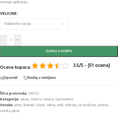
vintage aplikacije
VELICINE
-
+
DODAJ U KORPU
3.5/5 - (51 ocena)
Ocene kupaca:
Uporedi
Dodaj u omiljeno
Šifra proizvoda:
3101.1.S
Kategorije:
Jakne
,
Odeća i obuća
,
Vijetnamke
Oznake:
army
,
Brandit
,
Giant
,
Jakna
,
m65
,
military
,
sa uloškom
,
zelena
,
zimska jakna