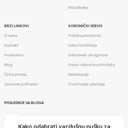
Pirotehnika
BRZI LINKOVI
KORISNIČKI SERVIS
O nama
Politika privatnosti
Kontakt
Uslovi korišćenja
Prodavnica
Odustanak od ugovora
Blog
Prava i obaveze potrošača
Česta pitanja
Reklamacije
Cenovnik poštarine
Poručivanje i plaćanja
POSLEDNJE SA BLOGA
05
AVG
Kako odabrati vazdušnu pušku za