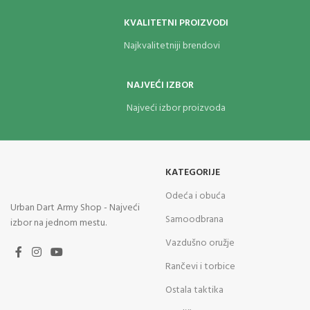
KVALITETNI PROIZVODI
Najkvalitetniji brendovi
NAJVEĆI IZBOR
Najveći izbor proizvoda
KATEGORIJE
Odeća i obuća
Urban Dart Army Shop - Najveći
Samoodbrana
izbor na jednom mestu.
Vazdušno oružje
Rančevi i torbice
Ostala taktika