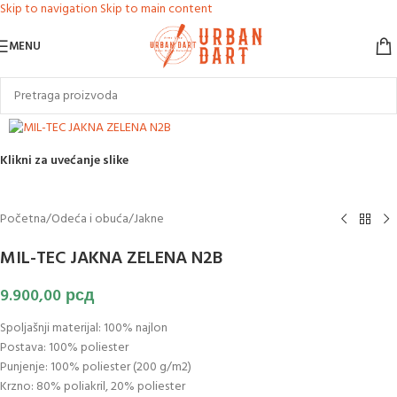
Skip to navigation
Skip to main content
MENU
Klikni za uvećanje slike
Početna
/
Odeća i obuća
/
Jakne
MIL-TEC JAKNA ZELENA N2B
9.900,00
рсд
Spoljašnji materijal: 100% najlon
Postava: 100% poliester
Punjenje: 100% poliester (200 g/m2)
Krzno: 80% poliakril, 20% poliester