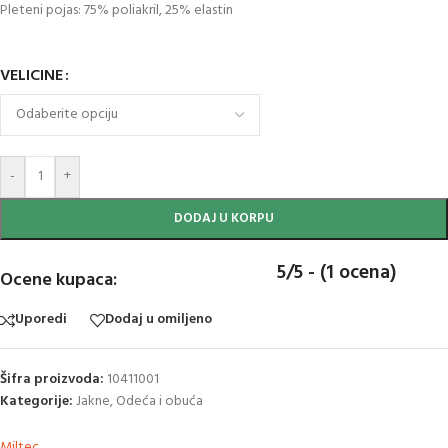
Pleteni pojas: 75% poliakril, 25% elastin
VELICINE
-
+
DODAJ U KORPU
5/5 - (1 ocena)
Ocene kupaca:
Uporedi
Dodaj u omiljeno
Šifra proizvoda:
10411001
Kategorije:
Jakne
,
Odeća i obuća
Miltec