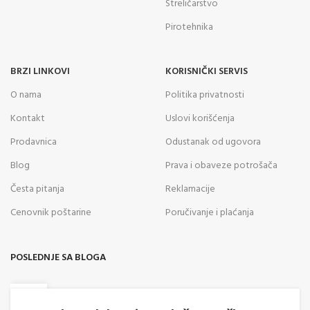
Streličarstvo
Pirotehnika
BRZI LINKOVI
KORISNIČKI SERVIS
O nama
Politika privatnosti
Kontakt
Uslovi korišćenja
Prodavnica
Odustanak od ugovora
Blog
Prava i obaveze potrošača
Česta pitanja
Reklamacije
Cenovnik poštarine
Poručivanje i plaćanja
POSLEDNJE SA BLOGA
05
AVG