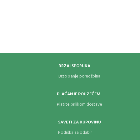
BRZA ISPORUKA
Brzo slanje porudžbina
PLAĆANJE POUZEĆEM
Platite prilikom dostave
SAVETI ZA KUPOVINU
Podrška za odabir