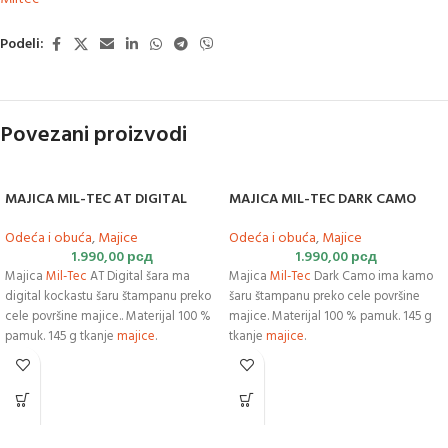
Podeli:
Povezani proizvodi
MAJICA MIL-TEC AT DIGITAL
MAJICA MIL-TEC DARK CAMO
Odeća i obuća
,
Majice
Odeća i obuća
,
Majice
1.990,00
рсд
1.990,00
рсд
Majica
Mil-Tec
AT Digital šara ma
Majica
Mil-Tec
Dark Camo ima kamo
digital kockastu šaru štampanu preko
šaru štampanu preko cele površine
cele površine majice.. Materijal 100 %
majice. Materijal 100 % pamuk. 145 g
pamuk. 145 g tkanje
majice
.
tkanje
majice
.