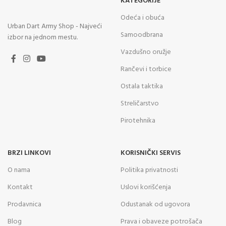
KATEGORIJE
Odeća i obuća
Urban Dart Army Shop - Najveći
Samoodbrana
izbor na jednom mestu.
Vazdušno oružje
Rančevi i torbice
Ostala taktika
Streličarstvo
Pirotehnika
BRZI LINKOVI
KORISNIČKI SERVIS
O nama
Politika privatnosti
Kontakt
Uslovi korišćenja
Prodavnica
Odustanak od ugovora
Blog
Prava i obaveze potrošača