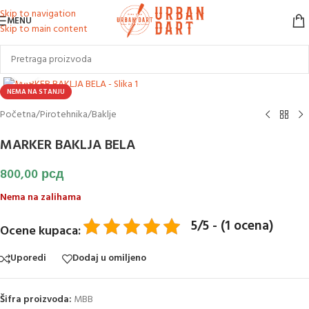
Skip to navigation
MENU
Skip to main content
Klikni za uvećanje slike
NEMA NA STANJU
Početna
/
Pirotehnika
/
Baklje
MARKER BAKLJA BELA
800,00
рсд
Nema na zalihama
5/5 - (1 ocena)
Ocene kupaca:
Uporedi
Dodaj u omiljeno
Šifra proizvoda:
MBB