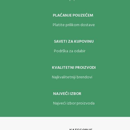
PLAĆANJE POUZEĆEM
Platite prilikom dostave
SAVETI ZA KUPOVINU
Podrška za odabir
KVALITETNI PROIZVODI
Najkvalitetniji brendovi
NAJVEĆI IZBOR
Najveći izbor proizvoda