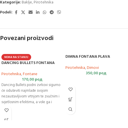
Kategorije:
Baklje
,
Pirotehnika
Podeli:
Povezani proizvodi
DIMNA FONTANA PLAVA
NEMA NA STANJU
DANCING BULLETS FONTANA
Pirotehnika
,
Dimovi
350,00
рсд
Pirotehnika
,
Fontane
170,00
рсд
Dancing Bullets podni zvrkovi sigurno
će oduševiti najmlađe svojom
nezaustavljivom vrtnjom te zvučnim i
svjetlosnim efektima, a vole ga i
stariji.Sadrži 5 komada u kutiji.
https://youtu.be/CT-3_cn_yZo